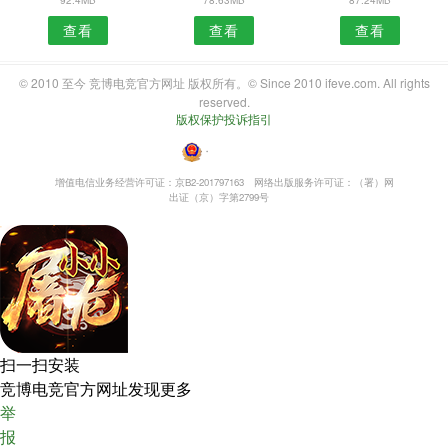
查看
查看
查看
© 2010 至今 竞博电竞官方网址 版权所有。© Since 2010 ifeve.com. All rights
reserved.
版权保护投诉指引
・
增值电信业务经营许可证：京B2-201797163
网络出版服务许可证：（署）网
出证（京）字第2799号
扫一扫安装
竞博电竞官方网址发现更多
举
报