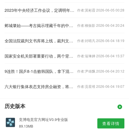
2023年中央经济工作会议，定调明年经济工作
作者:莫彬霞 2026-06-05 00:28
邺城肇始——考古揭示埋藏千年的中国都城秘密
作者:柳振影 2026-06-04 20:24
全国法院裁判文书库将上线，裁判文书公开何去何从？
作者:封晴凡 2026-06-04 18:19
国家安全机关部署重要行动，两个背景值得关注
作者:翁琳婵 2026-06-04 15:37
9连胜！国乒8-1击败韩国队，拿下混合团体世界杯冠军
作者:尹雄飘 2026-06-04 20:12
六大银行集体表态支持房企融资，将如何影响楼市？
作者:贡星维 2026-06-04 19:07
历史版本
竞博电竞官方网址V0.9专业版
查看详情
89.13MB