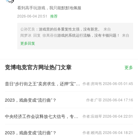
看到高手玩游戏，我只能默默地佩服
2026-06-04 20:51
推荐
公孙艺良
：游戏里的任务重复性太强，没有新意。
来自
闻梦冰 回复 徐离蓓伯
游戏的系统运行流畅，没有卡顿问题！
来自
更多回复
竞博电竞官方网址热门文章
更多
昔日“步行街之王”卖房求生，还押“宝”千元羽绒服
作者:房琦韦 2026-06-05 01:45
2023，戏曲变成“流行曲”？
作者:广菲 2026-06-04 17:16
中央经济工作会议释放七大信号，专家火线解读
作者:应雄琴 2026-06-04 22:01
2023，戏曲变成“流行曲”？
作者:赖鸿昌 2026-06-04 18:21