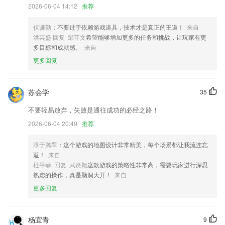
优化了用户浏览体验。
2026-06-04 14:12
推荐
新增安全事故事故登记事故报表等功能
伏谦勤
：不要过于依赖游戏道具，技术才是真正的王道！
来自
购物车流程优化，支持微信，支付宝和货到付款三种付款方式。
洪芸盛 回复 邹菲文
希望能够增加更多的任务和挑战，让玩家有更
优化书架书城界面交互。
多目标和成就感。
来自
更多回复
体验优化，增加投屏与倍速播放
联系我们
以上就是竞博电竞官方网址的介绍，如果您喜欢这款软件，您可以到应用
苏会学
35
商店进行打分评论，说出您的使用经历，以帮助我们更好的对产品进行优
化修改。
不要轻易放弃，失败是通往成功的必经之路！
2026-06-04 20:49
推荐
淳于腾翠
：这个游戏的地图设计非常精美，每个场景都让我流连忘
返！
来自
杜平菲 回复 武炎旭
这款游戏的策略性非常高，需要玩家进行深思
熟虑的操作，真是脑洞大开！
来自
更多回复
杨宜青
9