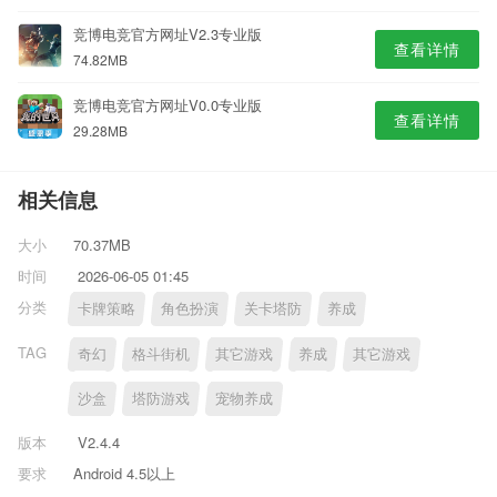
竞博电竞官方网址V2.3专业版
查看详情
74.82MB
竞博电竞官方网址V0.0专业版
查看详情
29.28MB
相关信息
大小
70.37MB
时间
2026-06-05 01:45
分类
卡牌策略
角色扮演
关卡塔防
养成
TAG
奇幻
格斗街机
其它游戏
养成
其它游戏
沙盒
塔防游戏
宠物养成
版本
V2.4.4
要求
Android 4.5以上