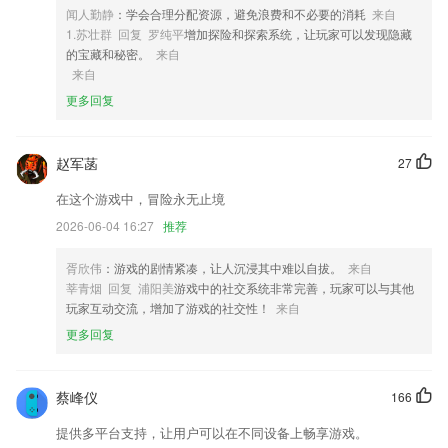
闻人勤静
：学会合理分配资源，避免浪费和不必要的消耗
来自
4,直播教学：实时直播课程，手把手陪你
1.苏壮群 回复 罗纯平
增加探险和探索系统，让玩家可以发现隐藏
5,提供更快捷、少换乘、少步行等多种交通方案。
的宝藏和秘密。
来自
来自
6,面对面拆解商业秘籍，学习实用课程，和更多同学一起成长。
更多回复
竞博电竞官方网址软件优势
1.我们背诵文章的时候,一定要事先理解文章的意思,我们要在理解的前提
赵军菡
27
之下去背诵,死记硬背是没有效果的.在背诵之前,我们要搞清楚文章的逻辑
关系,弄懂上下文的内容.
在这个游戏中，冒险永无止境
2.通过有趣的教学方式，让孩子更容易接受学习，理解更多知识内容。
2026-06-04 16:27
推荐
3.国际领先的跟读打分功能，附带最纯正的美式发音，以及国际领先的语
音识别技术，让孩子练就一口地道美式英语，解决哑巴英语教学。
胥欣伟
：游戏的剧情紧凑，让人沉浸其中难以自拔。
来自
莘青烟 回复 浦阳美
游戏中的社交系统非常完善，玩家可以与其他
4.听你说话就能搜答案，快人一步。
玩家互动交流，增加了游戏的社交性！
来自
5.合理设置了简洁优美的界面让你时时刷题；
更多回复
6.离线听课：视频课程支持离线缓存，随时随地享受学习的乐趣。
竞博电竞官方网址更新了什么?
蔡峰仪
166
页面优化，提高使用体验
提供多平台支持，让用户可以在不同设备上畅享游戏。