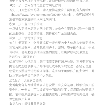
博电竞官方网址
的注册流程，让您轻松开启精彩的体育之旅。
🥩第一步：访问竞博电竞官方网址官网
首先，打开您的浏览器，输入
竞博电竞官方网址
的官方网址🔑
（https://www.ifeve.com/game/2801547.html）。您可以通过搜
索引擎搜索或直接输入网址来访问。
🕚第二步：点击注册按钮
一旦进入
竞博电竞官方网址
官网，🦠您会在页面上找到一个醒目
的注册按钮。点击该按钮，您将被引导至注册页面。
🥁第三步：填写注册信息
🥘在注册页面上，您需要填写一些必要的个人信息来创建
竞博电
竞官方网址
账户。通常包括用户名、密码、电子邮件地址、手机
号码等。请务必提供准确完整的信息，以确保顺利完成注册。
🖲第四步：验证账户
🙅填写完个人信息后，您可能需要进行账户验证。
竞博电竞官方
网址
会向您提供的电子邮件地址或手机号码发送一条验证信息，
您需要按照提示进行验证操作。这有助于确保账户的安全性，并
防止不法分子滥用您的个人信息。
🗄第五步：设置安全选项
竞博电竞官方网址
通常要求您设置一些安全选项，以增强账户的
安全性。🔑例如，可以设置安全问题和答案，启用两步验证等功
能。请根据系统的提示设置相关选项，并妥善保管相关信息，确
保您的账户安全。
🚊第六步：阅读并同意条款