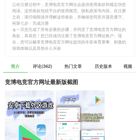
🕤在注册过程中，
竞博电竞官方网址
会提供使用条款和规定供您
阅读。这些条款包括平台的使用规范、隐私政策等内容。在注册
之前，请仔细阅读并理解这些条款，并确保您同意并愿意遵守。
🆖第七步：完成注册
🛸一旦您完成了所有必要的步骤，并同意了
竞博电竞官方网址
的
条款，恭喜您！您已经成功注册了竞博电竞官方网址账户。现
在，您可以畅享
竞博电竞官方网址
提供的丰富体育赛事、刺激的
游戏体验以及其他令人兴奋
简介
评论(362)
热门文章
历史版本
视频
竞博电竞官方网址最新版截图