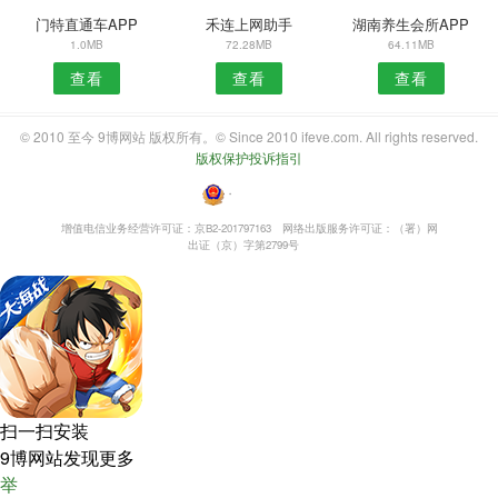
门特直通车APP
禾连上网助手
湖南养生会所APP
1.0MB
72.28MB
64.11MB
查看
查看
查看
© 2010 至今 9博网站 版权所有。© Since 2010 ifeve.com. All rights reserved.
版权保护投诉指引
・
增值电信业务经营许可证：京B2-201797163
网络出版服务许可证：（署）网
出证（京）字第2799号
扫一扫安装
9博网站发现更多
举