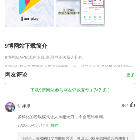
9博网站下载简介
9博网站
APP,现在下载,新用户还送新人礼包.
9博网站是一款有着超高爆率的传奇手游，游戏中采用了经典的单职业玩
法，玩家只可以拥有一名角色进行游戏的体验，这里有着许多不同的职业
网友评论
更多
角色，你可以在战斗的过程中随意的切换它们，这里有着大量的副本挑战
等待着你来完成。
下载9博网站参与网友评论互动 ( 747 条 )
9博网站软件特色
伊洋厚
964
1,高效学习平台，在家里享受远程课堂的趣味，进行空中课堂互动直播，
可以通过家里免费观看直播，享受学习的乐趣；
多样化的游戏模式让人乐趣无穷，不会感到单调。
2,拼接各类图片，自由配文，做有自己风格的潮图；
2026-06-05 01:44
推荐
3,设置消息推送，最新招聘消息动态更新，第一时间消息推送提醒；
习锦昌
：游戏的社交功能很强大，可以认识很多志同道合的朋友！