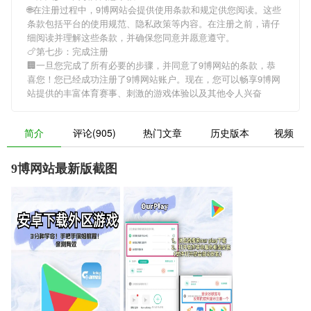
🌐在注册过程中，
9博网站
会提供使用条款和规定供您阅读。这些
条款包括平台的使用规范、隐私政策等内容。在注册之前，请仔
细阅读并理解这些条款，并确保您同意并愿意遵守。
🍗第七步：完成注册
🏢一旦您完成了所有必要的步骤，并同意了
9博网站
的条款，恭
喜您！您已经成功注册了9博网站账户。现在，您可以畅享
9博网
站
提供的丰富体育赛事、刺激的游戏体验以及其他令人兴奋
简介
评论(905)
热门文章
历史版本
视频
9博网站最新版截图