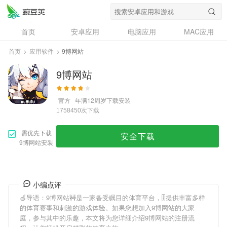
首页
安卓应用
电脑应用
MAC应用
资讯
专题
设计奖
创意应用
首页
>
应用软件
>
9博网站
问答
9博网站
官方
年满12周岁
下载安装
次下载
1758450
需优先下载
安全下载
9博网站安装
小编点评
🍏导语：
9博网站
🚧是一家备受瞩目的体育平台，🎚提供丰富多样
的体育赛事和刺激的游戏体验。如果您想加入
9博网站
的大家
庭，参与其中的乐趣，本文将为您详细介绍
9博网站
的注册流