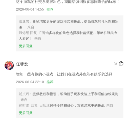
这个游戏的社交系统很出色，我能结识到很多志同道合的玩家！
提供即刻用车预约用车接送机等服务
2026-06-04 14:55
推荐
优化 「模板拼图」清晰度问题。
洪逸忠
：希望增加更多的游戏模式和挑战，提高游戏的可玩性和乐
优化 配色助手UI
趣！
来自
联系我们
通烁绍 回复 广菁钧
多样化的角色选择和技能搭配，策略性玩法令
以上就是9博网站的介绍，如果您喜欢这款软件，您可以到应用商店进行
人着迷！
来自
打分评论，说出您的使用经历，以帮助我们更好的对产品进行优化修改。
更多回复
任菲发
31
增加一些有趣的小游戏，让我们在游戏外也能有娱乐的选择
2026-06-04 22:10
推荐
浦贞巧
：提供教程和指引，帮助新手玩家快速上手和理解游戏规则
来自
施时维 回复 田庆冰
保持冷静和耐心，攻克游戏中的挑战
来自
更多回复