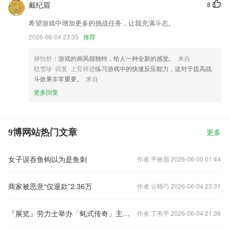
戴纪眉
8
希望游戏中增加更多的挑战任务，让我充满斗志。
2026-06-04 23:35
推荐
禄怡舒
：游戏的画风很独特，给人一种全新的感觉。
来自
嵇雪珍 回复 上官祥进
练习游戏中的快速反应能力，这对于提高战
斗效果非常重要。
来自
更多回复
9博网站热门文章
更多
女子误吞鱼钩以为是鱼刺
作者:平丽眉 2026-06-05 01:44
商家被恶意“仅退款”2.36万
作者:云晴巧 2026-06-04 23:31
『展览』劳力士举办「蚝式传奇」主题展览：纪念蚝式腕表问世100周年
作者:丁韦平 2026-06-04 21:36