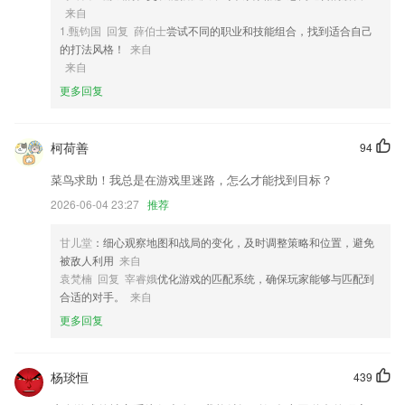
4,自定义水印内容：地点修改、心情编辑，你的水印你说了算；
来自
5,一次性解决日期计算繁琐的问题，支持正序和逆序计算日期。
1.甄钧国 回复 薛伯士
尝试不同的职业和技能组合，找到适合自己
的打法风格！
来自
6,闯关新增关卡，愈战愈勇，随机抽取课程回顾，超刺激！
来自
9博网站软件优势
更多回复
1.* 丰厚多彩的画画目标，动物，形状，生果，小孩等
2.、校园网2265均为待开发功能
柯荷善
94
3.调节语句播放模式，在线即可浏览和查阅到播放的语句。
菜鸟求助！我总是在游戏里迷路，怎么才能找到目标？
4.自动归纳为各种不同类型的错题集和，用户可以自动进行打印和上传，
2026-06-04 23:27
推荐
所有的巩固错题都会在后台进行完整的上传和整理，并生成报告复习更加
轻松。
甘儿堂
：细心观察地图和战局的变化，及时调整策略和位置，避免
5.宝宝巴士(BabyBus),专注启蒙，而不仅仅是教育。
被敌人利用
来自
袁梵楠 回复 宰睿娥
优化游戏的匹配系统，确保玩家能够与匹配到
6.语言简明，要点突出，内置视频和动画，便于学习和记忆。
合适的对手。
来自
9博网站更新了什么?
更多回复
评论量改为浏览量 ；
新增 设置>扫描二维码
杨琰恒
439
修复IP摄像头服务器一处资源泄露