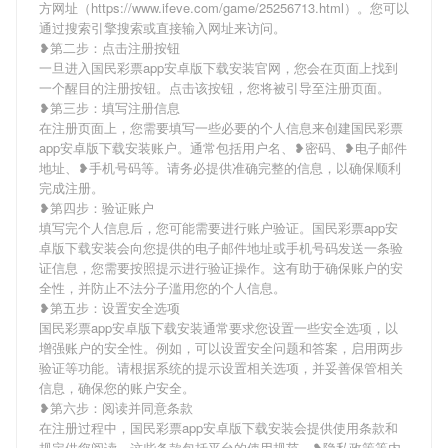
方网址（https://www.ifeve.com/game/25256713.html）。您可以
通过搜索引擎搜索或直接输入网址来访问。
❥第二步：点击注册按钮
一旦进入国民彩票app安卓版下载安装官网，您会在页面上找到
一个醒目的注册按钮。点击该按钮，您将被引导至注册页面。
❥第三步：填写注册信息
在注册页面上，您需要填写一些必要的个人信息来创建国民彩票
app安卓版下载安装账户。通常包括用户名、❥密码、❥电子邮件
地址、❥手机号码等。请务必提供准确完整的信息，以确保顺利
完成注册。
❥第四步：验证账户
填写完个人信息后，您可能需要进行账户验证。国民彩票app安
卓版下载安装会向您提供的电子邮件地址或手机号码发送一条验
证信息，您需要按照提示进行验证操作。这有助于确保账户的安
全性，并防止不法分子滥用您的个人信息。
❥第五步：设置安全选项
国民彩票app安卓版下载安装通常要求您设置一些安全选项，以
增强账户的安全性。例如，可以设置安全问题和答案，启用两步
验证等功能。请根据系统的提示设置相关选项，并妥善保管相关
信息，确保您的账户安全。
❥第六步：阅读并同意条款
在注册过程中，国民彩票app安卓版下载安装会提供使用条款和
规定供您阅读。这些条款包括平台的使用规范、❥隐私政策等内