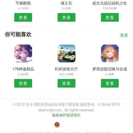
节奏酷跑
魂之石
超次元战记战机少女
0.10GB
2.2GB
738.56MB
查看
查看
查看
你可能喜欢
更多
176神途精品
K3K游戏大厅
梦境侦探召唤与合成
3.39GB
500.73MB
0.9MB
查看
查看
查看
© 2010 至今 国民彩票app安卓版下载安装 版权所有。© Since 2010
daxiongtv.com . All rights reserved.
版权保护投诉指引
・