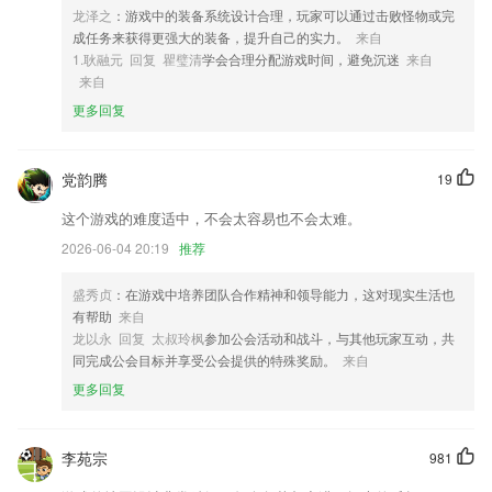
龙泽之
：游戏中的装备系统设计合理，玩家可以通过击败怪物或完
4,导游备考，以题带点，视频解析！
成任务来获得更强大的装备，提升自己的实力。
来自
5,+ 从土地到气候，从农资到农服，加上作物生长过程的全面监测;
1.耿融元 回复 瞿璧清
学会合理分配游戏时间，避免沉迷
来自
来自
6,医护人员个人中心，可查看排班及接诊记录。
更多回复
2号彩票官网软件优势
1.查找起来更加方便，带给大家的是更好的学习体验，这里的培训课程十
党韵腾
19
分的全面。
2.本授课法以授、听、品、思、动
这个游戏的难度适中，不会太容易也不会太难。
3.解析完善，深入浅出。
2026-06-04 20:19
推荐
4.还能够让你跟其他志同道合的朋友一同沉浸在线上自习室里
盛秀贞
：在游戏中培养团队合作精神和领导能力，这对现实生活也
5.健康模式，护视力、养习惯，贴心健康距离提示，培养良好学习习惯；
有帮助
来自
龙以永 回复 太叔玲枫
参加公会活动和战斗，与其他玩家互动，共
6.四个维度科学地检查志愿者表，并自定义“专家级”志愿者程序
同完成公会目标并享受公会提供的特殊奖励。
来自
2号彩票官网更新了什么?
更多回复
新增文明实践板块
不再支持旧式 Shizuku
李苑宗
981
支持蓝牙直连映美打印机进行套打；