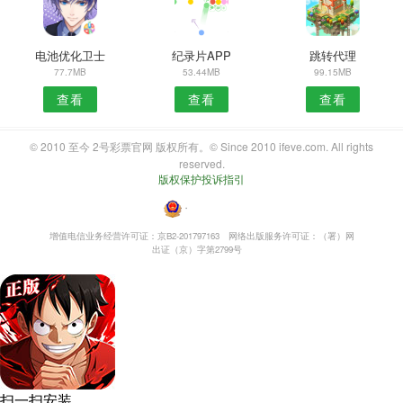
电池优化卫士
纪录片APP
跳转代理
77.7MB
53.44MB
99.15MB
查看
查看
查看
© 2010 至今 2号彩票官网 版权所有。© Since 2010 ifeve.com. All rights
reserved.
版权保护投诉指引
・
增值电信业务经营许可证：京B2-201797163
网络出版服务许可证：（署）网
出证（京）字第2799号
扫一扫安装