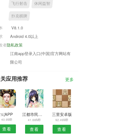
飞行射击
休闲益智
扑克棋牌
本
V8.1.0
求
Android 4.0以上
发者
隐私政策
江南app登录入口(中国)官方网站有
限公司
相关应用推荐
更多
½¦APP
江都市民网安卓版
三里安卓版
40.9MB
41.68MB
92.49MB
查看
查看
查看