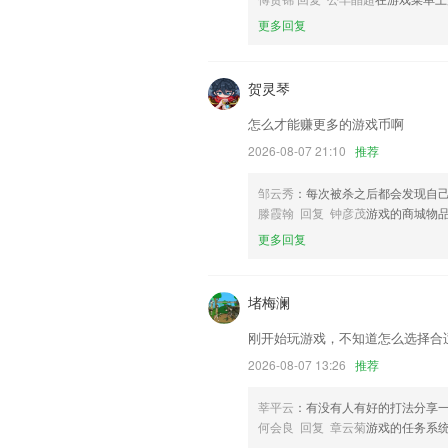
联系我们
更多回复
以上就是江南app登录入口的介绍，如
历，以帮助我们更好的对产品进行优化修
贺灵琴
怎么才能赚更多的游戏币啊
2026-08-07 21:10
推荐
邹云秀
：每次被杀之后都会发现自
滕霞翰 回复 钟彦茂
游戏的商城物
更多回复
堵梅澜
刚开始玩游戏，不知道怎么选择合
2026-08-07 13:26
推荐
莘平云
：有没有人有好的打法分享
何会良 回复 章云菊
游戏的任务系