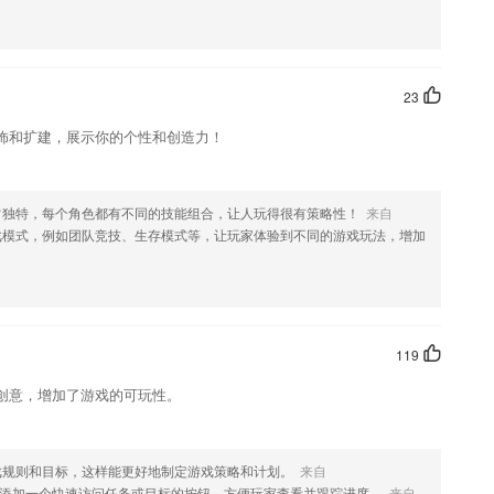
。
导老师任你挑选，他们记录你背单词过程中的每一次记忆活动，通过对这
23
辅导你一步步完成背单词软件安排的从感觉记忆到长时记忆的全过程。
饰和扩建，展示你的个性和创造力！
分享，只要你有时间就可以线上学习，分类也比较的清晰。
常独特，每个角色都有不同的技能组合，让人玩得很有策略性！
来自
戏模式，例如团队竞技、生存模式等，让玩家体验到不同的游戏玩法，增加
学生的学习习惯和方法。辅助教师全面综合的评价每个学生
119
创意，增加了游戏的可玩性。
日历提醒，并可将创建的日程通过邮件或其他社交应用和朋友共享；
戏规则和目标，这样能更好地制定游戏策略和计划。
来自
添加一个快速访问任务或目标的按钮，方便玩家查看并跟踪进度。
来自