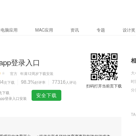
电脑应用
MAC应用
资讯
专题
设计奖
app登录入口
大
官方
年满12周岁
下载安装
时
84
次下载
98.3%
好评率
77316
人评论
扫码打开当前页下载
分
先下载
安全下载
app登录入口安装
T