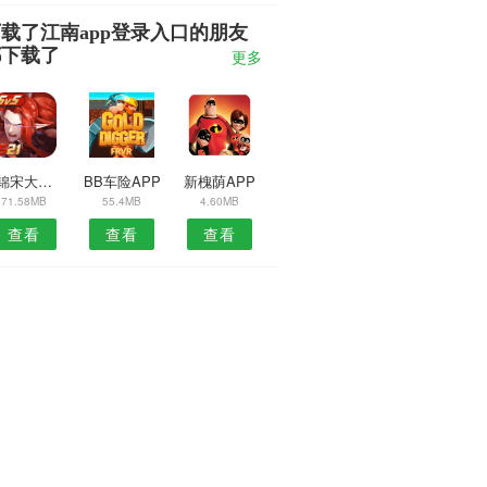
载了江南app登录入口的朋友
都下载了
更多
盘锦宋大房APP
BB车险APP
新槐荫APP
71.58MB
55.4MB
4.60MB
查看
查看
查看