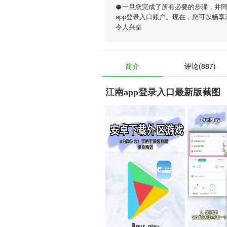
🥥一旦您完成了所有必要的步骤，并
app登录入口账户。现在，您可以畅享
令人兴奋
简介
评论(887)
江南app登录入口最新版截图