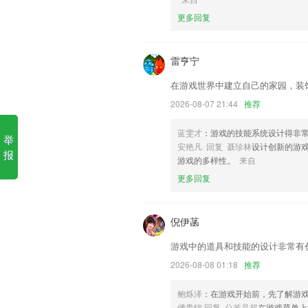
江南app登录入口软件优势
更多回复
1.让您从一个职业小白变成一个强者精英
2.·4位性格迥异的人工智能在线虚拟辅
雷亨宁
些海量信息进行分析对比，督促、帮助、
在游戏世界中建立自己的家园，装
3.内置棋谱下载功能.
2026-08-07 21:44
推荐
4.这里有很多的教学材料可以免费为你
蓝雯才
：游戏的技能系统设计得非
5.分门别类 精选课程；
举
安艳凡 回复 聂珍林
设计创新的游
报
6.通过统计学生的完整学习轨迹，了解
游戏的多样性。
来自
江南app登录入口更新了什么?
更多回复
新增转盘游戏；
下线老好伙伴功能
倪伊菡
新增语音时长10分钟兑换
游戏中的道具和技能的设计非常有
支持绑定新能源车牌
2026-08-08 01:18
推荐
日历功能更新了，可以便捷的为自己添加
鲍烁泽
：在游戏开始前，先了解游
更名为倒数日常提醒。
傅贵锦 回复 公羊晶超
在游戏菜单上