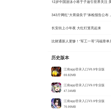
12岁中国游泳小将于子迪引世界关注 
长安街上小年夜 大红灯笼亮起来
历史版本
江南app登录入口V6.9专业版
69.82MB
江南app登录入口V9.0专业版
47.34MB
江南app登录入口V3.9专业版
76.99MB