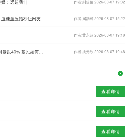
美媒：远超我们
作者:荆信倩 2026-08-07 19:02
343斤网红“大胃袋良子”体检报告公布，血糖血压指标让网友破防：“比打工人更健康”？医生解读
作者:屈韵可 2026-08-07 15:22
作者:黄永超 2026-08-07 19:18
比财通新人更惨！“军工一哥”冯福章单月暴跌40% 基民如何调仓？
作者:成元欣 2026-08-07 19:48
查看详情
查看详情
查看详情