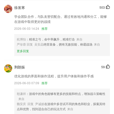
保存分享页优化体验
徐发寒
503
界面改版，体验更流畅
学会团队合作，与队友密切配合。通过有效地沟通和分工，能够
优化产品体验，新增词条审核结果push功能
在游戏中取得更好的战绩
2026-06-03 14:24
推荐
开发者：海姆达尔（北京）科技有限公司
【签到有奖，免费看书】签到送书海币活动，只要坚持，看书不花钱
杭博怡
：精准之弓，命中率飙升，精准打击
来自
联系我们
严珍蓉 回复 吴安晶
绝世装备，拥有无敌技能，称霸战场
来自
以上就是中华购彩网平台首页的介绍，如果您喜欢这款软件，您可以到应
更多回复
用商店进行打分评论，说出您的使用经历，以帮助我们更好的对产品进行
优化修改。
荆朗振
59
优化游戏的界面和操作流程，提升用户体验和操作手感
2026-06-03 07:09
推荐
嵇谦祥
：游戏中的角色能够有更多的技能和特点，增加战斗策略性
来自
魏安庆 回复 尹诚姣
在游戏中多尝试不同的角色和职业，探索其特
点和优势，找到适合自己的玩法方式
来自