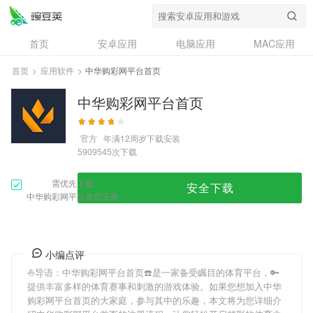
首页
安卓应用
电脑应用
MAC应用
资讯
专题
设计奖
创意应用
首页
>
应用软件
>
中华购彩网平台首页
问答
中华购彩网平台首页
官方
年满12周岁
下载安装
次下载
5909545
需优先下载
安全下载
中华购彩网平台首页安装
小编点评
⛵️导语：
中华购彩网平台首页
☎️是一家备受瞩目的体育平台，🔑
提供丰富多样的体育赛事和刺激的游戏体验。如果您想加入
中华
购彩网平台首页
的大家庭，参与其中的乐趣，本文将为您详细介