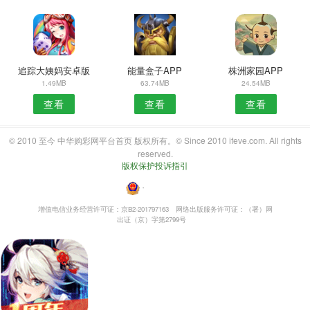
追踪大姨妈安卓版
能量盒子APP
株洲家园APP
1.49MB
63.74MB
24.54MB
查看
查看
查看
© 2010 至今 中华购彩网平台首页 版权所有。© Since 2010 ifeve.com. All rights
reserved.
版权保护投诉指引
・
增值电信业务经营许可证：京B2-201797163
网络出版服务许可证：（署）网
出证（京）字第2799号