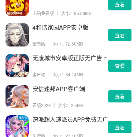
查看
电脑免费版
｜
大小：85.56MB
4和谐家园APP安卓版
查看
最新版
｜
大小：72.56MB
无废城市安卓版正版无广告下
载
查看
客户端
｜
大小：34.14MB
安信速邦APP客户端
查看
正版2026
｜
大小：2.4MB
速派超人速派员APP免费无广
告版
查看
免费版
｜
大小：23.10MB