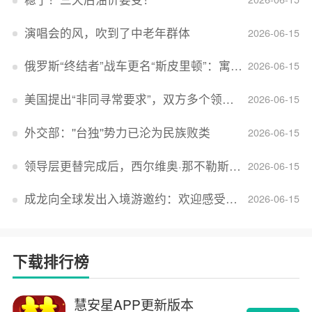
演唱会的风，吹到了中老年群体
2026-06-15
俄罗斯“终结者”战车更名“斯皮里顿”：寓意强大可靠，彰显俄精神力量
2026-06-15
美国提出“非同寻常要求”，双方多个领域分歧依旧，印美贸易谈判进入“关键阶段”
2026-06-15
外交部：''台独''势力已沦为民族败类
2026-06-15
领导层更替完成后，西尔维奥·那不勒斯出任Lucid首席执行官
2026-06-15
成龙向全球发出入境游邀约：欢迎感受无滤镜的真实中国
2026-06-15
下载排行榜
慧安星APP更新版本