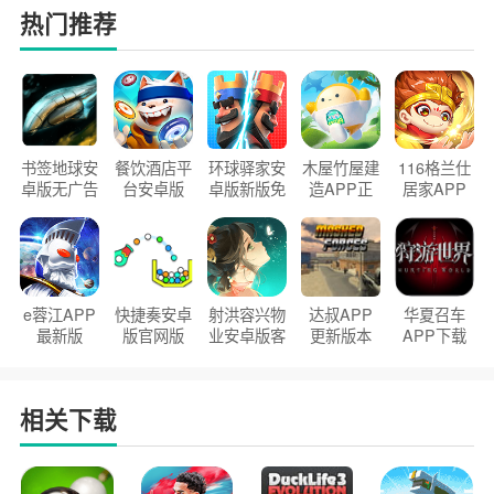
热门推荐
书签地球安
餐饮酒店平
环球驿家安
木屋竹屋建
116格兰仕
卓版无广告
台安卓版
卓版新版免
造APP正
居家APP
官方正版
2026版
费下载
版2026
手机版
e蓉江APP
快捷奏安卓
射洪容兴物
达叔APP
华夏召车
最新版
版官网版
业安卓版客
更新版本
APP下载
户端
2026
安装2026
相关下载