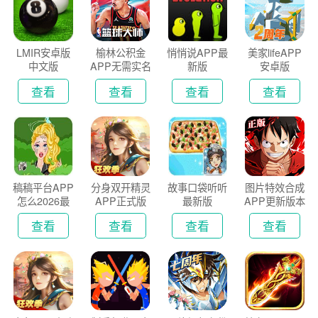
LMIR安卓版
榆林公积金
悄悄说APP最
美家lifeAPP
中文版
APP无需实名
新版
安卓版
认证版
查看
查看
查看
查看
稿稿平台APP
分身双开精灵
故事口袋听听
图片特效合成
怎么2026最
APP正式版
最新版
APP更新版本
新版
2026
查看
查看
查看
查看