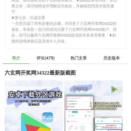
册之前，请仔细阅读并理解这些条款，并确保您同意并愿意遵
守。
❥第七步：完成注册
一旦您完成了所有必要的步骤，并同意了六玄网开奖网34322的
条款，恭喜您！您已经成功注册了六玄网开奖网34322账户。现
在，您可以畅享六玄网开奖网34322提供的丰富体育赛事、❥刺
激的游戏体验以及其他令人兴奋。
简介
评论(479)
热门文章
历史版本
六玄网开奖网34322最新版截图