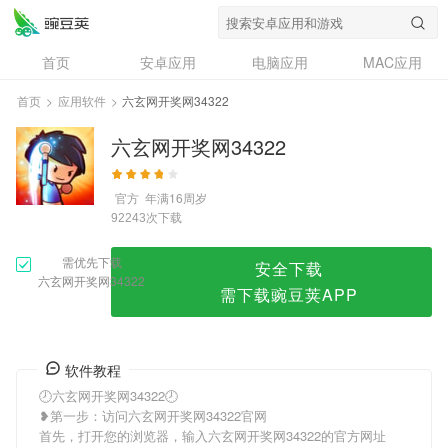
六玄网开奖网34322
首页
安卓应用
电脑应用
MAC应用
资讯
专题
设计奖
创意应用
首页
>
应用软件
>
六玄网开奖网34322
问答
六玄网开奖网34322
官方
年满16周岁
次下载
92243
需优先下载
安全下载
六玄网开奖网34322
需下载豌豆荚APP
软件教程
🕗六玄网开奖网34322🕗
❥第一步：访问六玄网开奖网34322官网
首先，打开您的浏览器，输入六玄网开奖网34322的官方网址