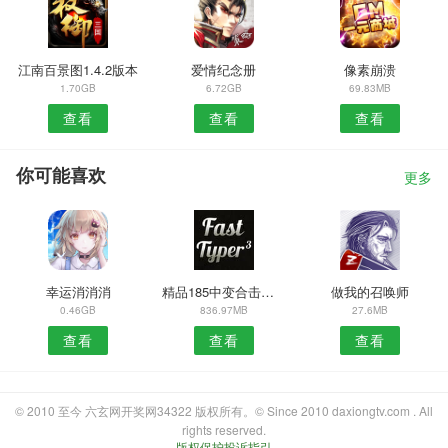
江南百景图1.4.2版本
爱情纪念册
像素崩溃
1.70GB
6.72GB
69.83MB
查看
查看
查看
你可能喜欢
更多
幸运消消消
精品185中变合击传奇
做我的召唤师
0.46GB
836.97MB
27.6MB
查看
查看
查看
© 2010 至今 六玄网开奖网34322 版权所有。© Since 2010 daxiongtv.com . All
rights reserved.
版权保护投诉指引