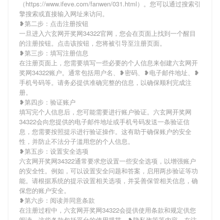
（https://www.ifeve.com/fanwen/031.html）。您可以通过搜索引
擎搜索或直接输入网址来访问。
❥第二步：点击注册按钮
一旦进入六玄网开奖网34322官网，您会在页面上找到一个醒目
的注册按钮。点击该按钮，您将被引导至注册页面。
❥第三步：填写注册信息
在注册页面上，您需要填写一些必要的个人信息来创建六玄网开
奖网34322账户。通常包括用户名、❥密码、❥电子邮件地址、❥
手机号码等。请务必提供准确完整的信息，以确保顺利完成注
册。
❥第四步：验证账户
填写完个人信息后，您可能需要进行账户验证。六玄网开奖网
34322会向您提供的电子邮件地址或手机号码发送一条验证信
息，您需要按照提示进行验证操作。这有助于确保账户的安全
性，并防止不法分子滥用您的个人信息。
❥第五步：设置安全选项
六玄网开奖网34322通常要求您设置一些安全选项，以增强账户
的安全性。例如，可以设置安全问题和答案，启用两步验证等功
能。请根据系统的提示设置相关选项，并妥善保管相关信息，确
保您的账户安全。
❥第六步：阅读并同意条款
在注册过程中，六玄网开奖网34322会提供使用条款和规定供您
阅读。这些条款包括平台的使用规范、❥隐私政策等内容。在注