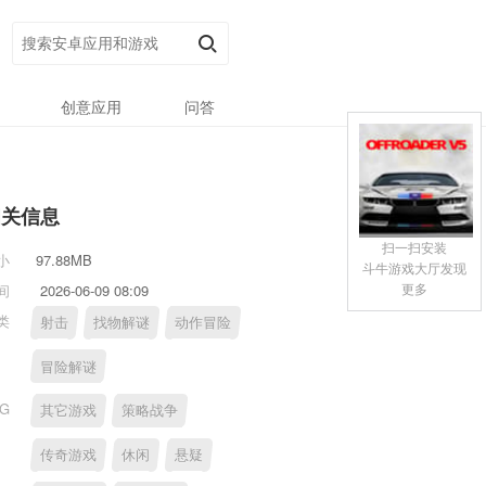
创意应用
问答
相关信息
扫一扫安装
小
97.88MB
斗牛游戏大厅发现
更多
间
2026-06-09 08:09
类
射击
找物解谜
动作冒险
冒险解谜
AG
其它游戏
策略战争
传奇游戏
休闲
悬疑