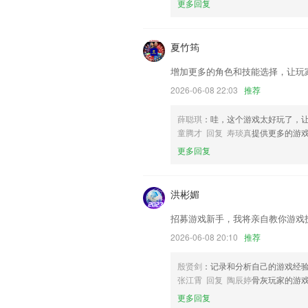
更多回复
新增华为账号登录（同步个人词库备份设
联系我们
以上就是斗牛游戏大厅的介绍，如果您喜
夏竹筠
帮助我们更好的对产品进行优化修改。
增加更多的角色和技能选择，让玩
2026-06-08 22:03
推荐
薛聪琪
：哇，这个游戏太好玩了，
童腾才 回复 寿琰真
提供更多的游
更多回复
洪彬媚
招募游戏新手，我将亲自教你游戏
2026-06-08 20:10
推荐
殷贤剑
：记录和分析自己的游戏经
张江霄 回复 陶辰婷
骨灰玩家的游
更多回复