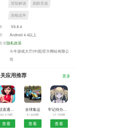
冒险解谜
跑酷竞速
策略战争
本
V9.8.4
求
Android 4.4以上
发者
隐私政策
斗牛游戏大厅(中国)官方网站有限公
司
相关应用推荐
更多
生活直通车商家宝安卓版
全球集运
牢记待办事项APP
82.51MB
51.82MB
47.76MB
查看
查看
查看