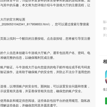
瞩目的体育平台，🍶提供丰富多样的体育赛事和刺激的游戏体验。如
参与其中的乐趣，本文将为您详细介绍
斗牛游戏大厅
的注册流程，让
戏大厅
的官方网址🈵
版
tml/app_20260531042341_817958653.html）。您可以通过搜索引擎搜索
要
开
在页面上找到一个醒目的注册按钮。点击该按钮，您将被引导至注册
要的个人信息来创建
斗牛游戏大厅
账户。通常包括用户名、密码、电
供准确完整的信息，以确保顺利完成注册。
行账户验证。
斗牛游戏大厅
会向您提供的电子邮件地址或手机号码发
行验证操作。这有助于确保账户的安全性，并防止不法分子滥用您的
选项，以增强账户的安全性。🈹例如，可以设置安全问题和答案，
提示设置相关选项，并妥善保管相关信息，确保您的账户安全。
供使用条款和规定供您阅读。这些条款包括平台的使用规范、隐私政
并理解这些条款，并确保您同意并愿意遵守。