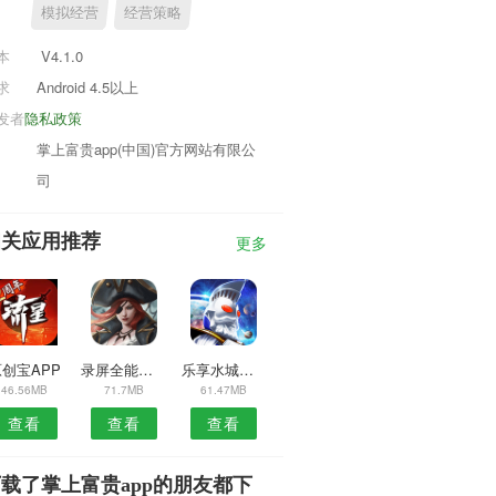
模拟经营
经营策略
本
V4.1.0
求
Android 4.5以上
发者
隐私政策
掌上富贵app(中国)官方网站有限公
司
相关应用推荐
更多
创宝APP
录屏全能王安卓版
乐享水城安卓版
46.56MB
71.7MB
61.47MB
查看
查看
查看
载了掌上富贵app的朋友都下