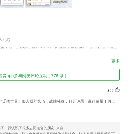
人礼包.
典传奇手游，玩家进入游戏之后就可以领取大量的奖励，而且玩家完成一
他的，就抽奖上面的一把神器绿色裁决就够玩家一直用到后期了，所以
机会。
更多
贵app参与网友评论互动 ( 776 条 )
式的特训练习；
356
，提升企业信息化技术
的辽阔世界！加入我的队伍，战胜强敌，解开谜题，赢得荣耀！勇士
2018心理咨询师考试用户，离线下载更方便！
知栏消息。
善了，我认识了很多志同道合的朋友
来自
能设计独特，每个角色都有自己独特的技能组合，让人有很多组队策略可