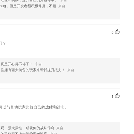
喜欢这款软件，您可以到应用商店进行打分评论，说出您的使用经历，以
bug，但是开发者很积极修复，不错
来自
5
门？
，真是开心得不得了！
来自
一位拥有强大装备的玩家来帮我提升战力！
来自
1
可以与其他玩家比较自己的成绩和进步。
外观，强大属性，成就你的战斗传奇
来自
己的手速跟不上大脑的思考速度
来自