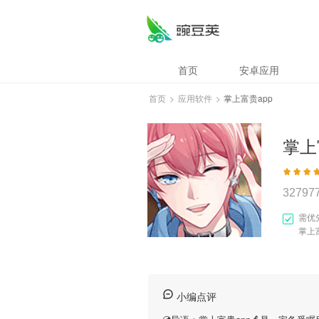
首页
安卓应用
首页
>
应用软件
>
掌上富贵app
掌上
32797
需优
掌上
小编点评