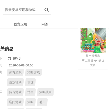
创意应用
问答
相关信息
扫一扫安装
小
73.45MB
掌上富贵app发现
更多
间
2026-08-08 00:00
类
传奇游戏
策略游戏
游戏辅助
惊悚
AG
传奇游戏
逃生
策略战争
塔防游戏
策略
射击