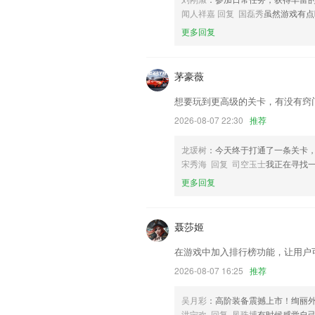
以上就是掌上富贵app的介绍，如果您
闻人祥嘉 回复 国磊秀
虽然游戏有点
帮助我们更好的对产品进行优化修改。
更多回复
茅豪薇
想要玩到更高级的关卡，有没有窍
2026-08-07 22:30
推荐
龙瑗树
：今天终于打通了一条关卡
宋秀海 回复 司空玉士
我正在寻找
更多回复
聂莎姬
在游戏中加入排行榜功能，让用户
2026-08-07 16:25
推荐
吴月彩
：高阶装备震撼上市！绚丽
洪宁欢 回复 凤珠博
有时候感觉自