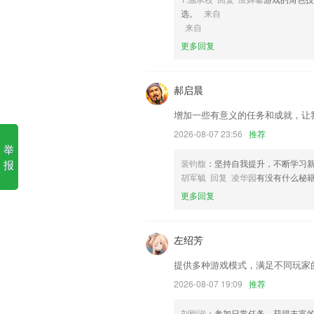
选。
来自
1.·有地区性的学生都能进行学习了，还
来自
2.·学习模式更科学：
更多回复
3.·实时记录教师的阅卷进度，同时可以
4.我的收藏，收藏需要特别注意的2265
郝启晨
5.拥有多种训练模式，极速满足用户的学
增加一些有意义的任务和成就，让
6.热门搜索自动推荐，可查看带来的内容
2026-08-07 23:56
推荐
举
掌上富贵app更新了什么?
报
裴钧馥
：坚持自我提升，不断学习
优化扫描引擎
胡军毓 回复 凌华园
有没有什么秘
更多回复
新增邀请好友的功能；
社区3周年庆典，12月6日欢乐开启！众多
历史记录支持本地备份和恢复；
左绍芳
销售明细支持“支付方式”查询
提供多种游戏模式，满足不同玩家
数据接口加入缓存机制
2026-08-07 19:09
推荐
联系我们
刘刚淑
：参加日常任务，获得丰富