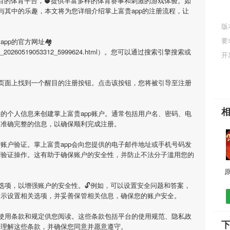
瞩目的体育平台，🥥提供丰富多样的体育赛事和刺激的游戏体验。如
与其中的乐趣，本文将为您详细介绍
掌上富贵app
的注册流程，让
版
要
app
的官方网址🏘
tml/app_20260519053312_5999624.html）。您可以通过搜索引擎搜索或
开
在页面上找到一个醒目的注册按钮。点击该按钮，您将被引导至注册
要的个人信息来创建
掌上富贵app
账户。通常包括用户名、密码、电
供准确完整的信息，以确保顺利完成注册。
行账户验证。
掌上富贵app
会向您提供的电子邮件地址或手机号码发
行验证操作。这有助于确保账户的安全性，并防止不法分子滥用您的
原
选项，以增强账户的安全性。🔓例如，可以设置安全问题和答案，
提示设置相关选项，并妥善保管相关信息，确保您的账户安全。
使用条款和规定供您阅读。这些条款包括平台的使用规范、隐私政
下
并理解这些条款，并确保您同意并愿意遵守。