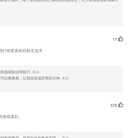
能不停的线上模拟考试的
查看其他教师的评阅进度。
题目，时刻加深理解。
17
习需要。
我们有更多的目标去追求
搜索关键字
新的游戏知识和技巧
来自
籍可以教教我，让我也变成厉害的大神
来自
好礼等你来领哦~
575
的游戏喜好。
的经验和奖励，提升自己的角色等级。
来自