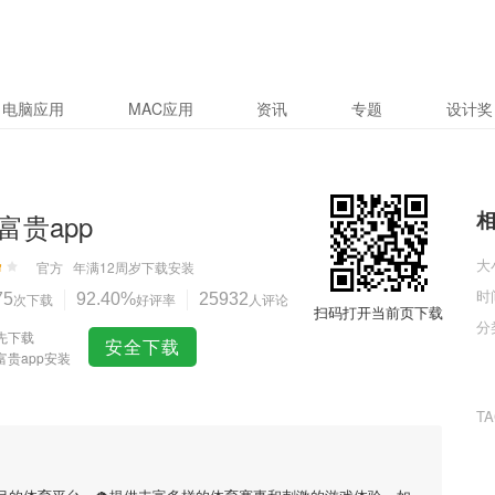
电脑应用
MAC应用
资讯
专题
设计奖
富贵app
大
官方
年满12周岁
下载安装
时
75
次下载
92.40%
好评率
25932
人评论
扫码打开当前页下载
分
先下载
安全下载
富贵app安装
T