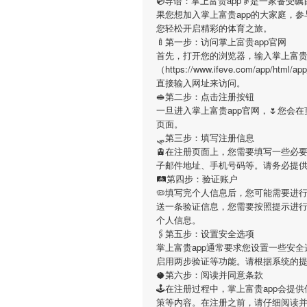
💿导语：
掌上富贵app
👵是一家备受
果您想加入
掌上富贵app
的大家庭，参
您轻松开启精彩的体育之旅。
🍼第一步：访问掌上富贵app官网
首先，打开您的浏览器，输入
掌上富贵
（https://www.ifeve.com/app/h
直接输入网址来访问。
🥪第二步：点击注册按钮
一旦进入
掌上富贵app
官网，🌷您会
页面。
🛷第三步：填写注册信息
🚊在注册页面上，您需要填写一些必
子邮件地址、手机号码等。请务必提
🛤第四步：验证账户
🦠填写完个人信息后，您可能需要进
送一条验证信息，您需要按照提示进
个人信息。
🖇第五步：设置安全选项
掌上富贵app
通常要求您设置一些安全
启用两步验证等功能。请根据系统的
🥥第六步：阅读并同意条款
🕹在注册过程中，
掌上富贵app
会提供
策等内容。在注册之前，请仔细阅读