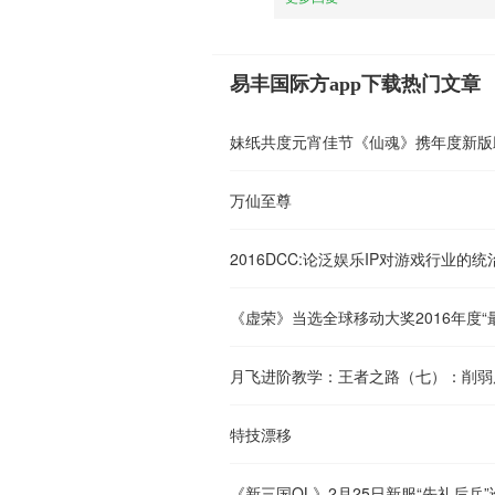
易丰国际方app下载热门文章
妹纸共度元宵佳节《仙魂》携年度新版
万仙至尊
2016DCC:论泛娱乐IP对游戏行业的统
《虚荣》当选全球移动大奖2016年度“
月飞进阶教学：王者之路（七）：削弱
特技漂移
《新三国OL》2月25日新服“先礼后兵