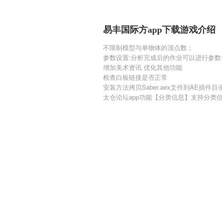
易丰国际方app下载游戏介绍
不限制模型与单物体的顶点数；
参数设置:分析完成后的作业可以进行参
增加美术资讯 优化其他功能
检查白板链接是否正常
安装方法拷贝Saber.aex文件到AE插件
太仓论坛app功能【分类信息】支持分类