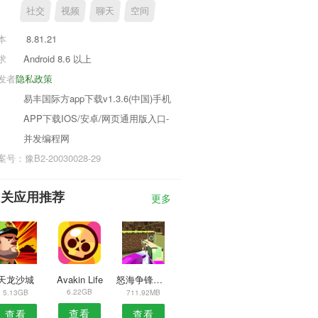
社交
视频
聊天
空间
本
8.81.21
求
Android 8.6 以上
发者
隐私政策
易丰国际方app下载v1.3.6(中国)手机
APP下载IOS/安卓/网页通用版入口-
并发编程网
号：豫B2-20030028-29
相关应用推荐
更多
天龙沙城
Avakin Life
怒海争锋仙剑
6.22GB
5.13GB
711.92MB
查看
查看
查看