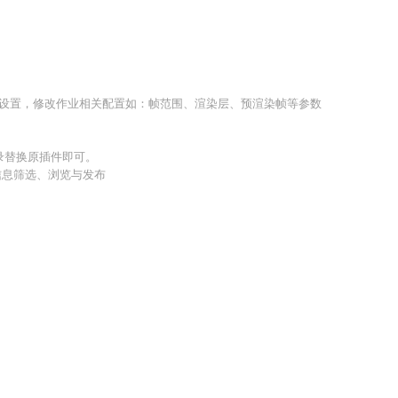
数设置，修改作业相关配置如：帧范围、渲染层、预渲染帧等参数
目录替换原插件即可。
信息筛选、浏览与发布