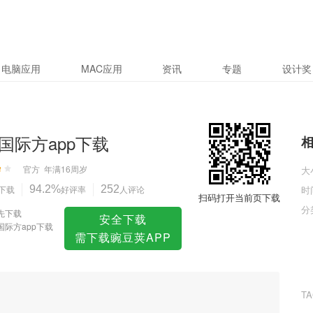
电脑应用
MAC应用
资讯
专题
设计奖
国际方app下载
官方
年满16周岁
大
下载
94.2%
好评率
252
人评论
时
扫码打开当前页下载
分
先下载
安全下载
国际方app下载
需下载豌豆荚APP
T