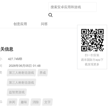
创意应用
问答
相关信息
扫一扫安装
小
427.74MB
易丰国际方app下
载发现更多
间
2026年06月05日 01:48
类
第三人称射击游戏
养成
第三人称射击游戏
益智类游戏
AG
休闲
趣味
消除
文字