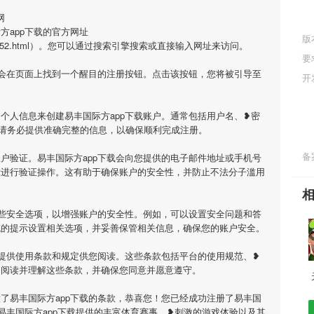
网
方app下载的官方网址
版
pp/975191652.html）。您可以通过搜索引擎搜索或直接输入网址来访问。
要
您会在页面上找到一个醒目的注册按钮。点击该按钮，您将被引导至
开
个人信息来创建易丰国际方app下载账户。通常包括用户名、❥密
请务必提供准确完整的信息，以确保顺利完成注册。
备案
户验证。易丰国际方app下载会向您提供的电子邮件地址或手机号
示进行验证操作。这有助于确保账户的安全性，并防止不法分子滥用
一些安全选项，以增强账户的安全性。例如，可以设置安全问题和答
统的提示设置相关选项，并妥善保管相关信息，确保您的账户安全。
会提供使用条款和规定供您阅读。这些条款包括平台的使用规范、❥
细阅读并理解这些条款，并确保您同意并愿意遵守。
了易丰国际方app下载的条款，恭喜您！您已经成功注册了易丰国
享易丰国际方app下载提供的丰富体育赛事、❥刺激的游戏体验以及其