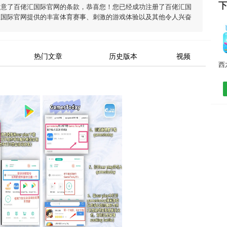
同意了
百佬汇国际官网
的条款，恭喜您！您已经成功注册了百佬汇国
汇国际官网
提供的丰富体育赛事、刺激的游戏体验以及其他令人兴奋
热门文章
历史版本
视频