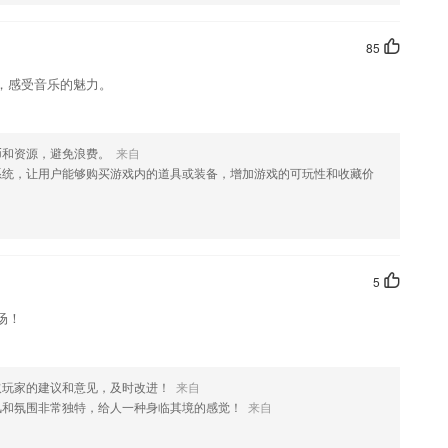
喜欢这款软件，您可以到应用商店进行打分评论，说出您的使用经历，
85
，感受音乐的魅力。
币和资源，避免浪费。
来自
系统，让用户能够购买游戏内的道具或装备，增加游戏的可玩性和收藏价
5
场！
取玩家的建议和意见，及时改进！
来自
风和氛围非常独特，给人一种身临其境的感觉！
来自