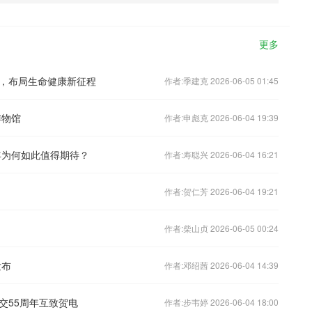
更多
，布局生命健康新征程
作者:季建克 2026-06-05 01:45
博物馆
作者:申彪克 2026-06-04 19:39
年为何如此值得期待？
作者:寿聪兴 2026-06-04 16:21
作者:贺仁芳 2026-06-04 19:21
作者:柴山贞 2026-06-05 00:24
发布
作者:邓绍茜 2026-06-04 14:39
交55周年互致贺电
作者:步韦婷 2026-06-04 18:00