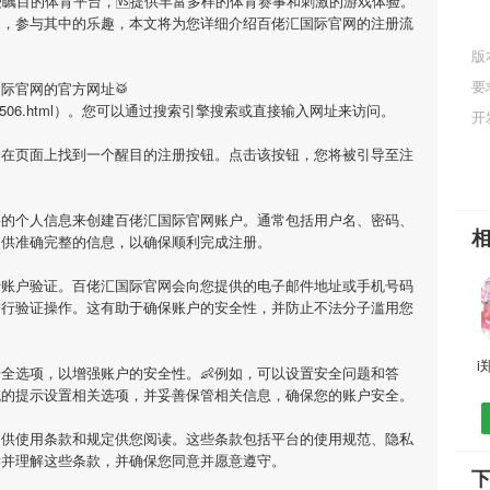
受瞩目的体育平台，🆚提供丰富多样的体育赛事和刺激的游戏体验。
庭，参与其中的乐趣，本文将为您详细介绍
百佬汇国际官网
的注册流
版
要
国际官网
的官方网址🥁
pp/8788140506.html）。您可以通过搜索引擎搜索或直接输入网址来访问。
开
会在页面上找到一个醒目的注册按钮。点击该按钮，您将被引导至注
要的个人信息来创建
百佬汇国际官网
账户。通常包括用户名、密码、
提供准确完整的信息，以确保顺利完成注册。
行账户验证。
百佬汇国际官网
会向您提供的电子邮件地址或手机号码
进行验证操作。这有助于确保账户的安全性，并防止不法分子滥用您
i
全选项，以增强账户的安全性。👶例如，可以设置安全问题和答
统的提示设置相关选项，并妥善保管相关信息，确保您的账户安全。
提供使用条款和规定供您阅读。这些条款包括平台的使用规范、隐私
读并理解这些条款，并确保您同意并愿意遵守。