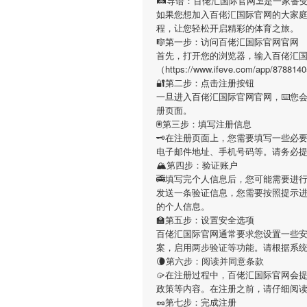
🛤导语：
百佬汇国际官网
⛱是一家备
如果您想加入
百佬汇国际官网
的大家
程，让您轻松开启精彩的体育之旅。
🎼第一步：访问百佬汇国际官网官网
首先，打开您的浏览器，输入
百佬汇
（https://www.ifeve.com/a
🔐第二步：点击注册按钮
一旦进入
百佬汇国际官网
官网，⌨️您
册页面。
🖲第三步：填写注册信息
🗝在注册页面上，您需要填写一些必
电子邮件地址、手机号码等。请务必
🏔第四步：验证账户
🚎填写完个人信息后，您可能需要进
发送一条验证信息，您需要按照提示
的个人信息。
🏫第五步：设置安全选项
百佬汇国际官网
通常要求您设置一些安
案，启用两步验证等功能。请根据系
🌘第六步：阅读并同意条款
🥠在注册过程中，
百佬汇国际官网
会
政策等内容。在注册之前，请仔细阅
🥜第七步：完成注册