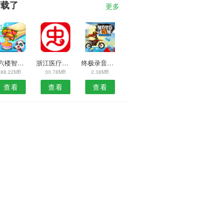
下载了
更多
西六楼智能柜APP
浙江医疗器械网APP
终极录音安卓版
88.22MB
30.78MB
2.38MB
查看
查看
查看