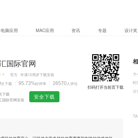
电脑应用
MAC应用
资讯
专题
设计奖
汇国际官网
大
官方
年满12周岁
下载安装
时
9
次下载
95.73%
好评率
26570
人评论
扫码打开当前页下载
分
先下载
安全下载
汇国际官网安装
T