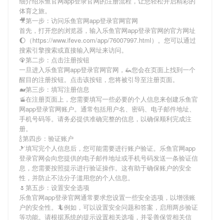
细介绍
乐鱼官网app登录官网
的注册流程，让您轻松开启精彩的
体育之旅。
🎥第一步：访问乐鱼官网app登录官网官网
首先，打开您的浏览器，输入
乐鱼官网app登录官网
的官方网址
🌔（https://www.ifeve.com/app/76007997.html）。您可以通过
搜索引擎搜索或直接输入网址来访问。
🦚第二步：点击注册按钮
一旦进入
乐鱼官网app登录官网
官网，🦗您会在页面上找到一个
醒目的注册按钮。点击该按钮，您将被引导至注册页面。
🐋第三步：填写注册信息
🚡在注册页面上，您需要填写一些必要的个人信息来创建
乐鱼官
网app登录官网
账户。通常包括用户名、密码、电子邮件地址、
手机号码等。请务必提供准确完整的信息，以确保顺利完成注
册。
🍾第四步：验证账户
🎿填写完个人信息后，您可能需要进行账户验证。
乐鱼官网app
登录官网
会向您提供的电子邮件地址或手机号码发送一条验证信
息，您需要按照提示进行验证操作。这有助于确保账户的安全
性，并防止不法分子滥用您的个人信息。
🌷第五步：设置安全选项
乐鱼官网app登录官网
通常要求您设置一些安全选项，以增强账
户的安全性。🦎例如，可以设置安全问题和答案，启用两步验证
等功能。请根据系统的提示设置相关选项，并妥善保管相关信