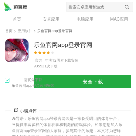
首页
安卓应用
电脑应用
MAC应用
资讯
专题
设计奖
创意应用
首页
>
应用软件
>
乐鱼官网app登录官网
问答
乐鱼官网app登录官网
官方
年满12周岁
下载安装
次下载
935521
需优先下载
安全下载
乐鱼官网app登录官网安装
小编点评
⛺导语：
乐鱼官网app登录官网
🥧是一家备受瞩目的体育平台，
🍴提供丰富多样的体育赛事和刺激的游戏体验。如果您想加入
乐
鱼官网app登录官网
的大家庭，参与其中的乐趣，本文将为您详