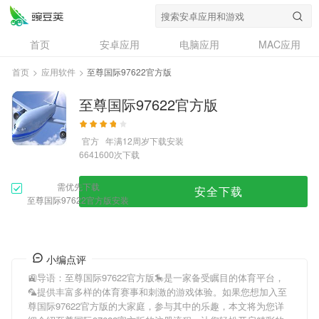
首页
安卓应用
电脑应用
MAC应用
资讯
专题
设计奖
创意应用
首页
>
应用软件
>
至尊国际97622官方版
问答
至尊国际97622官方版
官方
年满12周岁
下载安装
次下载
6641600
需优先下载
安全下载
至尊国际97622官方版安装
小编点评
🚉导语：
至尊国际97622官方版
🎠是一家备受瞩目的体育平台，
🦜提供丰富多样的体育赛事和刺激的游戏体验。如果您想加入
至
尊国际97622官方版
的大家庭，参与其中的乐趣，本文将为您详