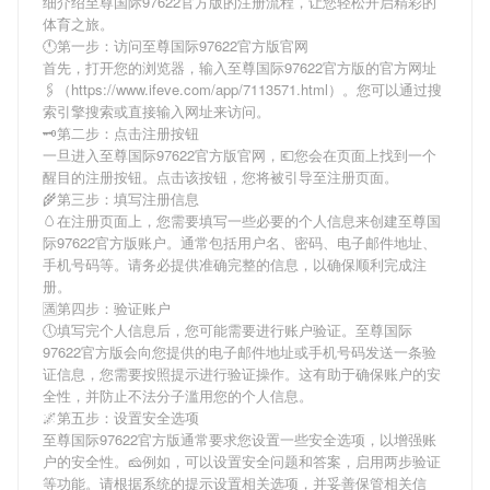
细介绍
至尊国际97622官方版
的注册流程，让您轻松开启精彩的
体育之旅。
🕚第一步：访问至尊国际97622官方版官网
首先，打开您的浏览器，输入
至尊国际97622官方版
的官方网址
🖇（https://www.ifeve.com/app/7113571.html）。您可以通过搜
索引擎搜索或直接输入网址来访问。
🗝第二步：点击注册按钮
一旦进入
至尊国际97622官方版
官网，💶您会在页面上找到一个
醒目的注册按钮。点击该按钮，您将被引导至注册页面。
🌾第三步：填写注册信息
🥚在注册页面上，您需要填写一些必要的个人信息来创建
至尊国
际97622官方版
账户。通常包括用户名、密码、电子邮件地址、
手机号码等。请务必提供准确完整的信息，以确保顺利完成注
册。
🈵第四步：验证账户
🕔填写完个人信息后，您可能需要进行账户验证。
至尊国际
97622官方版
会向您提供的电子邮件地址或手机号码发送一条验
证信息，您需要按照提示进行验证操作。这有助于确保账户的安
全性，并防止不法分子滥用您的个人信息。
🌌第五步：设置安全选项
至尊国际97622官方版
通常要求您设置一些安全选项，以增强账
户的安全性。🧀例如，可以设置安全问题和答案，启用两步验证
等功能。请根据系统的提示设置相关选项，并妥善保管相关信