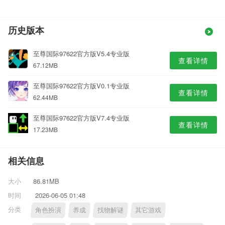
历史版本
至尊国际97622官方版V5.4专业版
查看详情
67.12MB
至尊国际97622官方版V0.1专业版
查看详情
62.44MB
至尊国际97622官方版V7.4专业版
查看详情
17.23MB
相关信息
大小
86.81MB
时间
2026-06-05 01:48
分类
角色扮演
养成
找物解谜
其它游戏