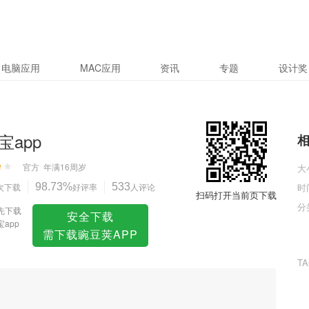
电脑应用
MAC应用
资讯
专题
设计奖
宝app
官方
年满16周岁
大
次下载
98.73%
好评率
533
人评论
时
扫码打开当前页下载
分
先下载
安全下载
app
需下载豌豆荚APP
T