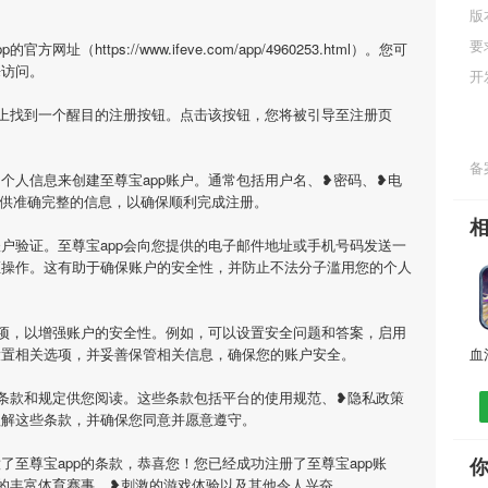
版
要
（https://www.ifeve.com/app/4960253.html）。您可
来访问。
开
面上找到一个醒目的注册按钮。点击该按钮，您将被引导至注册页
备案
个人信息来创建至尊宝app账户。通常包括用户名、❥密码、❥电
提供准确完整的信息，以确保顺利完成注册。
户验证。至尊宝app会向您提供的电子邮件地址或手机号码发送一
证操作。这有助于确保账户的安全性，并防止不法分子滥用您的个人
选项，以增强账户的安全性。例如，可以设置安全问题和答案，启用
设置相关选项，并妥善保管相关信息，确保您的账户安全。
用条款和规定供您阅读。这些条款包括平台的使用规范、❥隐私政策
理解这些条款，并确保您同意并愿意遵守。
了至尊宝app的条款，恭喜您！您已经成功注册了至尊宝app账
供的丰富体育赛事、❥刺激的游戏体验以及其他令人兴奋。