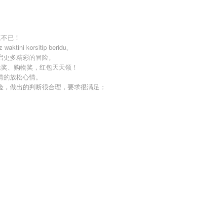
叹不已！
z waktini korsitip beridu。
启更多精彩的冒险。
论奖、购物奖，红包天天领！
情的放松心情。
险，做出的判断很合理，要求很满足；