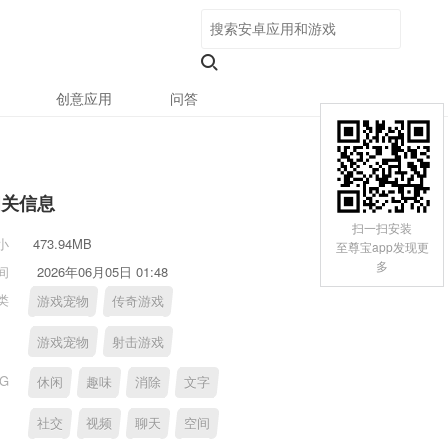
创意应用
问答
相关信息
扫一扫安装
小
473.94MB
至尊宝app发现更
多
间
2026年06月05日 01:48
类
游戏宠物
传奇游戏
游戏宠物
射击游戏
AG
休闲
趣味
消除
文字
社交
视频
聊天
空间