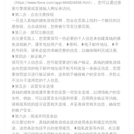
（https://www.ifeve.com/app/464924938.html）。您可以通过搜
索引擎搜索或直接输入网址来访问。
❥第二步：点击注册按钮
一旦进入真钱的捕鱼游戏官网，您会在页面上找到一个醒目的注
册按钮。点击该按钮，您将被引导至注册页面。
❥第三步：填写注册信息
在注册页面上，您需要填写一些必要的个人信息来创建真钱的捕
鱼游戏账户。通常包括用户名、❥密码、❥电子邮件地址、❥手
机号码等。请务必提供准确完整的信息，以确保顺利完成注册。
❥第四步：验证账户
填写完个人信息后，您可能需要进行账户验证。真钱的捕鱼游戏
会向您提供的电子邮件地址或手机号码发送一条验证信息，您需
要按照提示进行验证操作。这有助于确保账户的安全性，并防止
不法分子滥用您的个人信息。
❥第五步：设置安全选项
真钱的捕鱼游戏通常要求您设置一些安全选项，以增强账户的安
全性。例如，可以设置安全问题和答案，启用两步验证等功能。
请根据系统的提示设置相关选项，并妥善保管相关信息，确保您
的账户安全。
❥第六步：阅读并同意条款
在注册过程中，真钱的捕鱼游戏会提供使用条款和规定供您阅
读。这些条款包括平台的使用规范、❥隐私政策等内容。在注册
之前，请仔细阅读并理解这些条款，并确保您同意并愿意遵守。