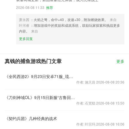
2026-08-08 11:33
推荐
萧永茜
：火焰之弩，命中+40，攻速+30，附加燃烧效果。
来自
叶河睿
：增加游戏中的奖励和成就系统，鼓励玩家探索和挑战更多
内容。
来自
更多回复
真钱的捕鱼游戏热门文章
更多
《全民西游2》9月23日安卓71服_琉璃灯新服开启公告
作者: 施天昌 2026-08-08 20:36
《刀剑神域OL》9月15日新服“古鲁回廊”活动火热开启
作者: 石宽聪 2026-08-08 15:50
《契约兵团》几种经典的战术
作者: 叶宗玛 2026-08-08 16:06