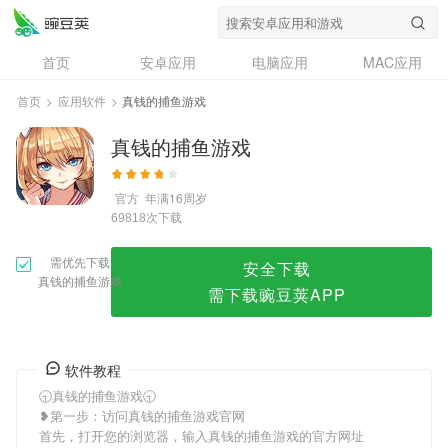
真钱的捕鱼游戏
首页
安卓应用
电脑应用
MAC应用
资讯
专题
设计奖
创意应用
首页
>
应用软件
>
真钱的捕鱼游戏
问答
真钱的捕鱼游戏
官方
年满16周岁
次下载
69818
需优先下载
安全下载
真钱的捕鱼游戏
需下载豌豆荚APP
软件教程
🕤真钱的捕鱼游戏🕤
❥第一步：访问真钱的捕鱼游戏官网
首先，打开您的浏览器，输入真钱的捕鱼游戏的官方网址