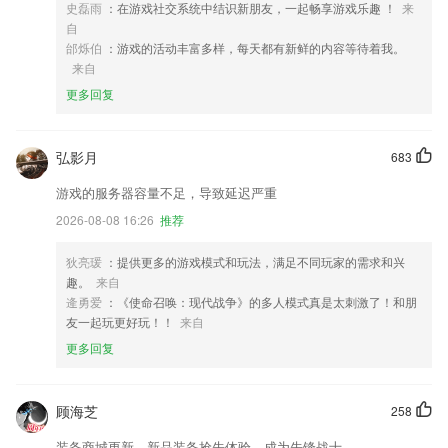
史磊雨
：在游戏社交系统中结识新朋友，一起畅享游戏乐趣 ！
来
自
邰烁伯
：游戏的活动丰富多样，每天都有新鲜的内容等待着我。
来自
更多回复
弘影月
683
游戏的服务器容量不足，导致延迟严重
2026-08-08 16:26
推荐
狄亮瑗
：提供更多的游戏模式和玩法，满足不同玩家的需求和兴
趣。
来自
逄勇爱
：《使命召唤：现代战争》的多人模式真是太刺激了！和朋
友一起玩更好玩！！
来自
更多回复
顾海芝
258
装备商城更新，新品装备抢先体验，成为先锋战士