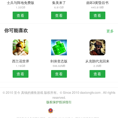
士兵与阵地免费版
集美来了
崩坏3黄昏后书
1.33GB
6.81GB
445.81MB
查看
查看
查看
你可能喜欢
更多
西兰花世界
剑侠变态版
从克朗代克回来
1.19GB
596.62MB
2.3MB
查看
查看
查看
© 2010 至今 真钱的捕鱼游戏 版权所有。© Since 2010 daxiongtv.com . All rights
reserved.
版权保护投诉指引
・