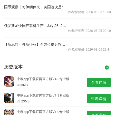
国际观察丨对伊朗停火，美国这次是“不打了”还是“打不了”？
作者:邵健善 2026-08-05 18:53
俄罗斯加快国产客机生产 - July 26, 2026
作者:云璧容 2026-08-05 20:10
【新思想引领新征程】全方位提升粮食产能 夯实粮食安全根基
作者:蔡晓妍 2026-08-05 23:41
历史版本
中欧app下载官网官方版V4.2专业版
查看详情
3.96MB
中欧app下载官网官方版V1.3专业版
查看详情
78.23MB
中欧app下载官网官方版V1.9专业版