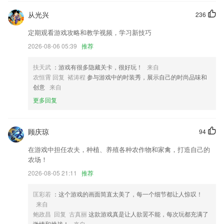
增加开播提醒通知，优化直播体验
从光兴
236
增加产品库；
定期观看游戏攻略和教学视频，学习新技巧
新增批量修改音质功能
2026-08-06 05:39
推荐
优化 | 直播支持画中画
系统优化与bug修复
扶天武
：游戏有很多隐藏关卡，很好玩！
来自
农恒霄 回复 褚涛程
参与游戏中的时装秀，展示自己的时尚品味和
新增会员体系，让流量更倾向于可以提供优质服务的经纪人
创意
来自
联系我们
更多回复
以上就是中欧app下载官网官方版的介绍，如果您喜欢这款软件，您可以
到应用商店进行打分评论，说出您的使用经历，以帮助我们更好的对产品
进行优化修改。
顾庆琼
94
在游戏中担任农夫，种植、养殖各种农作物和家禽，打造自己的
农场！
2026-08-05 21:11
推荐
匡彩若
：这个游戏的画面简直太美了，每一个细节都让人惊叹！
来自
鲍政昌 回复 古真丽
这款游戏真是让人欲罢不能，每次玩都充满了
激情和挑战！
来自