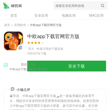
首页
安卓应用
电脑应用
MAC应用
资讯
专题
设计奖
创意应用
首页
>
应用软件
>
中欧app下载官网官方版
问答
中欧app下载官网官方版
官方
年满12周岁
下载安装
次下载
330107
需优先下载
安全下载
中欧app下载官网官方版安装
小编点评
🚉导语：
中欧app下载官网官方版
🛹是一家备受瞩目的体育平
台，💽提供丰富多样的体育赛事和刺激的游戏体验。如果您想加
入
中欧app下载官网官方版
的大家庭，参与其中的乐趣，本文将