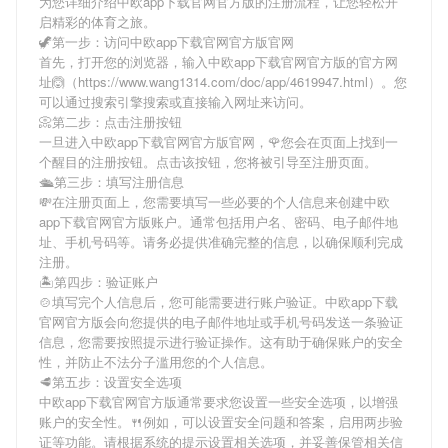
为您详细介绍
中欧app下载官网官方版
的注册流程，让您轻松开
启精彩的体育之旅。
🦖第一步：访问中欧app下载官网官方版官网
首先，打开您的浏览器，输入
中欧app下载官网官方版
的官方网
址🙆（https://www.wang1314.com/doc/app/4619947.html）。您
可以通过搜索引擎搜索或直接输入网址来访问。
📀第二步：点击注册按钮
一旦进入
中欧app下载官网官方版
官网，🌹您会在页面上找到一
个醒目的注册按钮。点击该按钮，您将被引导至注册页面。
🛳第三步：填写注册信息
💸在注册页面上，您需要填写一些必要的个人信息来创建
中欧
app下载官网官方版
账户。通常包括用户名、密码、电子邮件地
址、手机号码等。请务必提供准确完整的信息，以确保顺利完成
注册。
🏝第四步：验证账户
🍲填写完个人信息后，您可能需要进行账户验证。
中欧app下载
官网官方版
会向您提供的电子邮件地址或手机号码发送一条验证
信息，您需要按照提示进行验证操作。这有助于确保账户的安全
性，并防止不法分子滥用您的个人信息。
🥩第五步：设置安全选项
中欧app下载官网官方版
通常要求您设置一些安全选项，以增强
账户的安全性。🍴例如，可以设置安全问题和答案，启用两步验
证等功能。请根据系统的提示设置相关选项，并妥善保管相关信