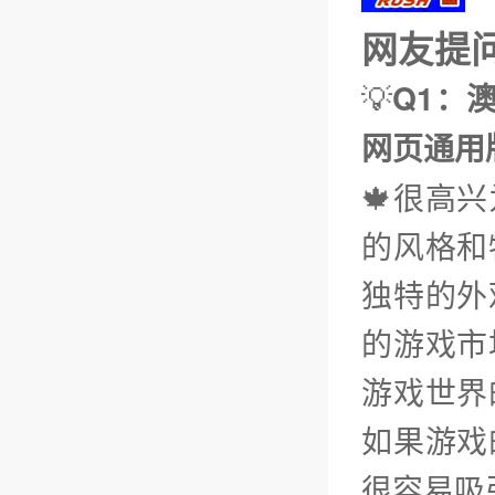
网友提问（
💡
Q1：澳
网页通用
🍁很高
的风格和
独特的外
的游戏市
游戏世界
如果游戏
很容易吸