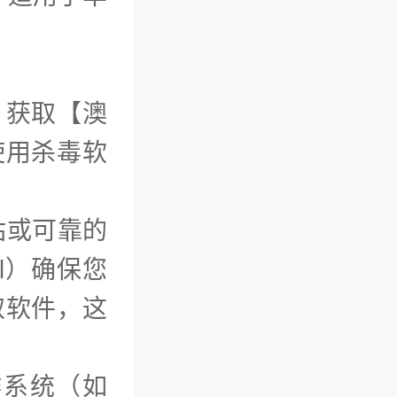
）获取【澳
使用杀毒软
站或可靠的
ml）确保您
取软件，这
作系统（如