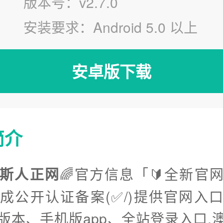
版本号：v2.7.0
安装要求：Android 5.0 以上
安卓版下载
简介
斯人正网
🌈官方信息「🔰全新官
完成公开认证备案(✅/)提供官网入
版本、手机版app、全站登录入口.