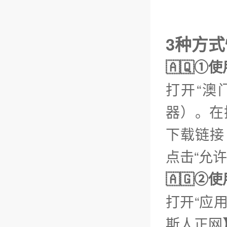
3种方
🇦🇶①
打开“澳
器）。在
下载链接【
点击“允
🇦🇬
打开“应
斯人正网