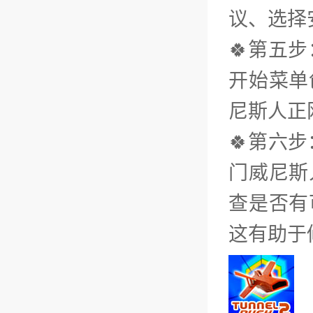
议、选择
🍀第五
开始菜单
尼斯人正
🍀第六
门威尼斯
查是否有
这有助于