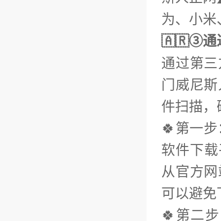
为、小米、
🇦🇷③
通过第三
门威尼斯
件扫描，
🍀第一
软件下载平
从官方网
可以避免
🍀第二