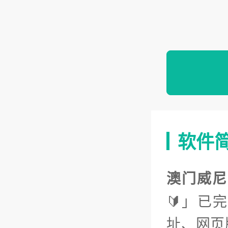
软件
澳门威尼
🔰」已
址、网页