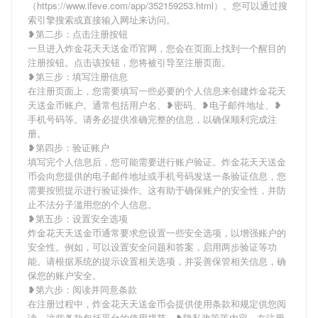
（https://www.ifeve.com/app/352159253.html）。您可以通过搜
索引擎搜索或直接输入网址来访问。
❥第二步：点击注册按钮
一旦进入炸金花天天送金币官网，您会在页面上找到一个醒目的
注册按钮。点击该按钮，您将被引导至注册页面。
❥第三步：填写注册信息
在注册页面上，您需要填写一些必要的个人信息来创建炸金花天
天送金币账户。通常包括用户名、❥密码、❥电子邮件地址、❥
手机号码等。请务必提供准确完整的信息，以确保顺利完成注
册。
❥第四步：验证账户
填写完个人信息后，您可能需要进行账户验证。炸金花天天送金
币会向您提供的电子邮件地址或手机号码发送一条验证信息，您
需要按照提示进行验证操作。这有助于确保账户的安全性，并防
止不法分子滥用您的个人信息。
❥第五步：设置安全选项
炸金花天天送金币通常要求您设置一些安全选项，以增强账户的
安全性。例如，可以设置安全问题和答案，启用两步验证等功
能。请根据系统的提示设置相关选项，并妥善保管相关信息，确
保您的账户安全。
❥第六步：阅读并同意条款
在注册过程中，炸金花天天送金币会提供使用条款和规定供您阅
读。这些条款包括平台的使用规范、❥隐私政策等内容。在注册