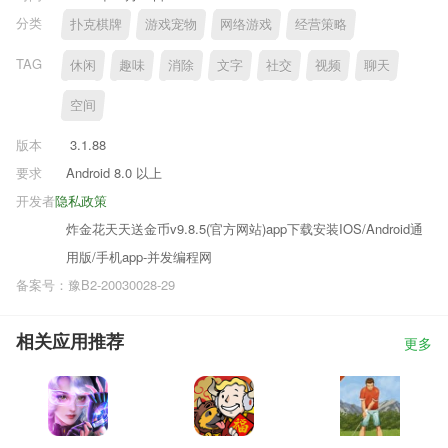
分类
扑克棋牌
游戏宠物
网络游戏
经营策略
TAG
休闲
趣味
消除
文字
社交
视频
聊天
空间
版本
3.1.88
要求
Android 8.0 以上
开发者
隐私政策
炸金花天天送金币v9.8.5(官方网站)app下载安装IOS/Android通
用版/手机app-并发编程网
备案号：豫B2-20030028-29
相关应用推荐
更多