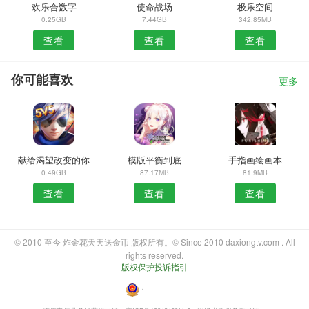
欢乐合数字
使命战场
极乐空间
0.25GB
7.44GB
342.85MB
查看
查看
查看
你可能喜欢
更多
献给渴望改变的你
模版平衡到底
手指画绘画本
0.49GB
87.17MB
81.9MB
查看
查看
查看
© 2010 至今 炸金花天天送金币 版权所有。© Since 2010 daxiongtv.com . All
rights reserved.
版权保护投诉指引
・