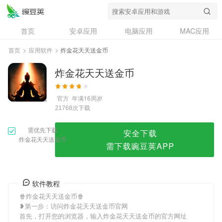
炸金花天天送金币
首页
安卓应用
电脑应用
MAC应用
资讯
专题
设计奖
创意应用
首页
>
应用软件
>
炸金花天天送金币
问答
炸金花天天送金币
官方
年满16周岁
次下载
21768
需优先下载
安全下载
炸金花天天送金币
需下载豌豆荚APP
软件教程
🍿炸金花天天送金币🍿
❥第一步：访问炸金花天天送金币官网
首先，打开您的浏览器，输入炸金花天天送金币的官方网址