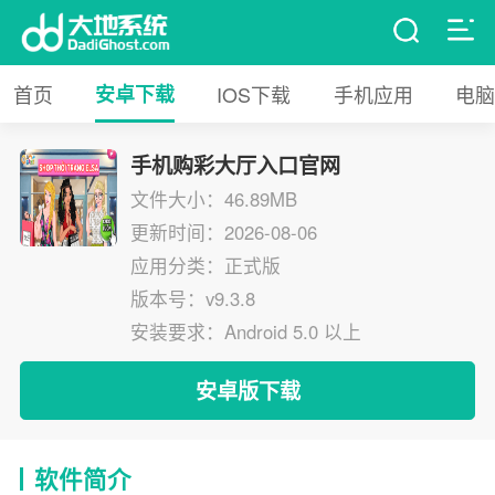
首页
安卓下载
IOS下载
手机应用
电脑
手机购彩大厅入口官网
文件大小：46.89MB
更新时间：2026-08-06
应用分类：正式版
版本号：v9.3.8
安装要求：Android 5.0 以上
安卓版下载
软件简介