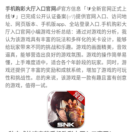
手机购彩大厅入口官网
🌈官方信息「🔰全新官网正式上
线🔰」已完成公开认证备案(✅/)提供官网入口、访问地
址、网页版本、手机版app、全站登录入口.手机购彩大
厅入口官网小编游戏分析总结：通过对游戏的分析，我
认为该游戏具有丰富的玩法和多样化的关卡设计，能够
给玩家带来不同的挑战和乐趣。游戏的画面精美，音效
逼真，能够营造出良好的游戏氛围。游戏的操作简单易
懂，上手难度适中，适合各个年龄段的玩家。同时，游
戏还提供了丰富的奖励和成就系统，增加了游戏的可玩
性和挑战性。总的来说，该游戏是一款有趣且富有创意
的游戏，值得一试。