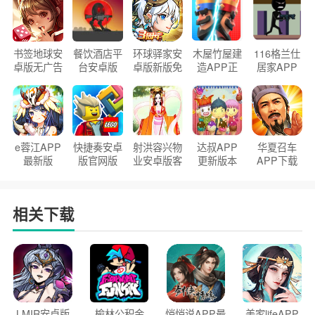
书签地球安
餐饮酒店平
环球驿家安
木屋竹屋建
116格兰仕
卓版无广告
台安卓版
卓版新版免
造APP正
居家APP
官方正版
2026版
费下载
版2026
手机版
e蓉江APP
快捷奏安卓
射洪容兴物
达叔APP
华夏召车
最新版
版官网版
业安卓版客
更新版本
APP下载
户端
2026
安装2026
相关下载
LMIR安卓版
榆林公积金
悄悄说APP最
美家lifeAPP