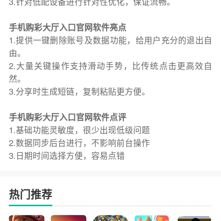
3.针对低配设备进行针对性优化，保证流畅。
手机购彩大厅入口官网软件亮点
1.提供一键删除账号及数据功能，给用户充分的退出自
由。
2.大量关键操作支持滑动手势，比传统点击更高效自
然。
3.分享时生成短链，复制粘贴更方便。
手机购彩大厅入口官网软件点评
1.基础功能灵敏度，很少出现低级问题
2.数据同步后台进行，不影响前台操作
3.日期时间选择方便，容易点错
热门推荐