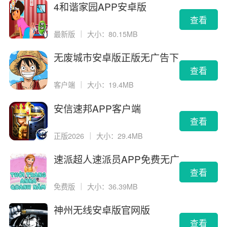
4和谐家园APP安卓版
查看
最新版
｜
大小：80.15MB
无废城市安卓版正版无广告下
载
查看
客户端
｜
大小：19.4MB
安信速邦APP客户端
查看
正版2026
｜
大小：29.4MB
速派超人速派员APP免费无广
告版
查看
免费版
｜
大小：36.39MB
神州无线安卓版官网版
查看