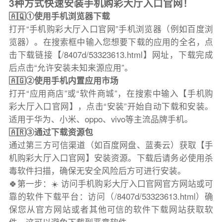
3种方式快速安装手机购彩大厅入口官网！
🇦🇶①使用手机浏览器下载
打开“手机购彩大厅入口官网”手机浏览器（例如百度浏
览器）。在搜索框中输入您想要下载的应用的全名，点
击下载链接【/8407d/53323613.html】网址，下载完成
后点击“允许安装未知来源应用”。
🇦🇬②使用手机内置应用市场
打开“应用商店”或“软件商城”，在搜索中输入【手机购
彩大厅入口官网】，点击“安装”开始自动下载和安装。
适用于华为、小米、oppo、vivo等主流品牌手机。
🇦🇷③通过下载资源包
通过第三方可信渠道（如百度网盘、蓝奏云）获取【手
机购彩大厅入口官网】安装资源。下载后请务必使用杀
毒软件扫描，确保无安全风险后方可进行安装。
🍀第一步：☀️ 访问手机购彩大厅入口官网官方网站或可
靠的软件下载平台：访问（/8407d/53323613.html）确
保您从官方网站或者其他可信的软件下载网站获取软