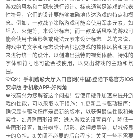
游戏的风格和主题来进行设计。标志通常是游戏的代表
性符号，它们的设计要能够准确地传达游戏的特点和概
念。例如，一款战争策略游戏可能会使用军事元素，如
坦克、火炮等，来设计标志；而一款童话风格的游戏可
能会使用卡通形象或魔法元素来设计标志。总的来说，
游戏中的文字和标志设计会根据游戏的整体风格和主题
来进行统一的设计，以创造出独特的视觉体验。特殊的
字体和符号也可能会被使用，以突出游戏的主题和氛
围。
💡
Q2：手机购彩大厅入口官网(中国)登陆下载官方IOS
安卓版 手机版APP-好网角
🍁很高兴为您解答这个问题！要使用硬件加速来提升游
戏的性能，可以采取以下措施：1.更新显卡驱动程序：
确保显卡驱动程序是最新的版本，以获得最佳性能和兼
容性。2.调整图形设置：进入游戏的设置菜单，降低一
些图形设置，如分辨率、阴影、纹理质量等，以减轻显
卡的负担。3.关闭不必要的后台程序：关闭一些不需要