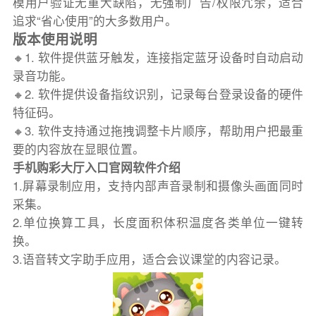
模用户验证无重大缺陷，无强制广告/权限冗余，适合
追求“省心使用”的大多数用户。
版本使用说明
🔸1. 软件提供蓝牙触发，连接指定蓝牙设备时自动启动
录音功能。
🔸2. 软件提供设备指纹识别，记录每台登录设备的硬件
特征码。
🔸3. 软件支持通过拖拽调整卡片顺序，帮助用户把最重
要的内容放在显眼位置。
手机购彩大厅入口官网软件介绍
1.屏幕录制应用，支持内部声音录制和摄像头画面同时
采集。
2.单位换算工具，长度面积体积温度各类单位一键转
换。
3.语音转文字助手应用，适合会议课堂的内容记录。