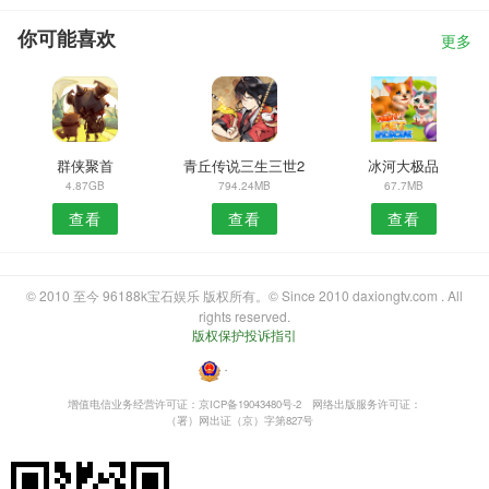
你可能喜欢
更多
群侠聚首
青丘传说三生三世2
冰河大极品
4.87GB
794.24MB
67.7MB
查看
查看
查看
© 2010 至今 96188k宝石娱乐 版权所有。© Since 2010 daxiongtv.com . All
rights reserved.
版权保护投诉指引
・
增值电信业务经营许可证：京ICP备19043480号-2
网络出版服务许可证：
（署）网出证（京）字第827号