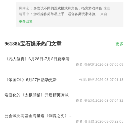
凤琳宏
：多尝试不同的游戏模式和角色，拓宽游戏体验
来自
翁菁中
：游戏操作简单易上手，适合各类玩家体验。
来自
更多回复
96188k宝石娱乐热门文章
更多
《凡人修真》6月28日-7月2日夏季清凉活动
作者: 孙纪杰 2026-08-07 05:09
《帝国OL》6月27日活动更新
作者: 锦榕 2026-08-07 01:18
端游化的《太极熊猫》开启精英测试
作者: 姜紫悦 2026-08-07 04:32
公会试比高基金海量送《剑魂之刃》邀你来战
作者: 胥全红 2026-08-06 22:05