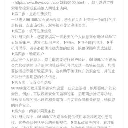
（https://www.ifeve.com/app/28895100.html）。您可以通过搜
索引擎搜索或直接输入网址来访问。
❥第二步：点击注册按钮
一旦进入96188k宝石娱乐官网，您会在页面上找到一个醒目的注
册按钮。点击该按钮，您将被引导至注册页面。
❥第三步：填写注册信息
在注册页面上，您需要填写一些必要的个人信息来创建96188k宝
石娱乐账户。通常包括用户名、❥密码、❥电子邮件地址、❥手
机号码等。请务必提供准确完整的信息，以确保顺利完成注册。
❥第四步：验证账户
填写完个人信息后，您可能需要进行账户验证。96188k宝石娱乐
会向您提供的电子邮件地址或手机号码发送一条验证信息，您需
要按照提示进行验证操作。这有助于确保账户的安全性，并防止
不法分子滥用您的个人信息。
❥第五步：设置安全选项
96188k宝石娱乐通常要求您设置一些安全选项，以增强账户的安
全性。例如，可以设置安全问题和答案，启用两步验证等功能。
请根据系统的提示设置相关选项，并妥善保管相关信息，确保您
的账户安全。
❥第六步：阅读并同意条款
在注册过程中，96188k宝石娱乐会提供使用条款和规定供您阅
读。这些条款包括平台的使用规范、❥隐私政策等内容。在注册
之前，请仔细阅读并理解这些条款，并确保您同意并愿意遵守。