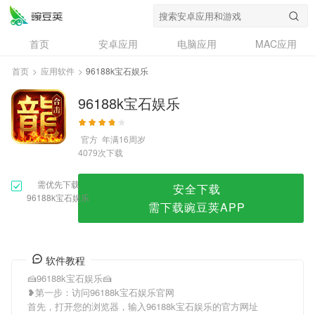
96188k宝石娱乐
首页
安卓应用
电脑应用
MAC应用
资讯
专题
设计奖
创意应用
首页
>
应用软件
>
96188k宝石娱乐
问答
96188k宝石娱乐
官方
年满16周岁
次下载
4079
需优先下载
安全下载
96188k宝石娱乐
需下载豌豆荚APP
软件教程
🍰96188k宝石娱乐🍰
❥第一步：访问96188k宝石娱乐官网
首先，打开您的浏览器，输入96188k宝石娱乐的官方网址