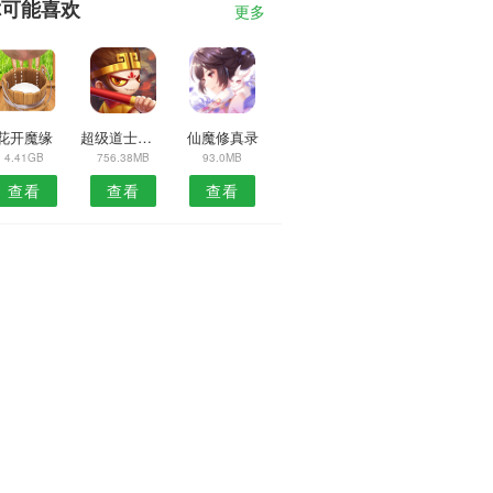
你可能喜欢
更多
花开魔缘
超级道士传奇神途
仙魔修真录
4.41GB
756.38MB
93.0MB
查看
查看
查看