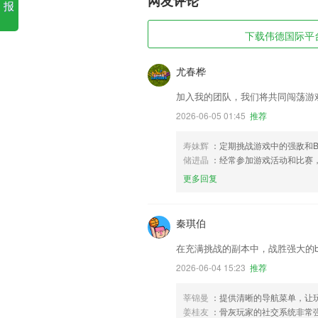
网友评论
报
下载伟德国际平台注
尤春桦
加入我的团队，我们将共同闯荡游
2026-06-05 01:45
推荐
寿妹辉
：定期挑战游戏中的强敌和B
储进晶
：经常参加游戏活动和比赛
更多回复
秦琪伯
在充满挑战的副本中，战胜强大的b
2026-06-04 15:23
推荐
莘锦曼
：提供清晰的导航菜单，让
姜桂友
：骨灰玩家的社交系统非常