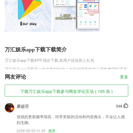
万汇娱乐app下载下载简介
万汇娱乐app下载
APP,现在下载,新用户还送新人礼包.
万汇娱乐app下载是一款非常好玩的二次元动漫风格战斗策略类RPG手机
游戏，游戏中玩家化身为航海指挥官，收集不同技能特色的美少女舰姬，
网友评论
更多
通过不断的胜利提升她们的等级，新颖的对战玩法，玩家需要打造不同的
海舰，组建不同的军种来对抗敌人，喜欢蔚蓝航线手游福利版v2.1.1这款
下载万汇娱乐app下载参与网友评论互动 ( 165 条 )
游戏的玩家快来趣趣手游网下载吧!
万汇娱乐app下载软件特色
屠超芬
548
1,便捷
游戏的更新频率很高，经常有新的活动和内容推出，不会让人感
2,能够直接查看手机本地的文件，用户就可以对文件进行整理；
到无聊。
3,查看工具信息，了解工具的情况，工具管理更方便，使用根据处理各种
2026-06-05 01:45
推荐