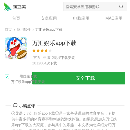
首页
安卓应用
电脑应用
MAC应用
资讯
专题
设计奖
创意应用
首页
>
应用软件
>
万汇娱乐app下载
问答
万汇娱乐app下载
官方
年满12周岁
下载安装
次下载
2812804
需优先下载
安全下载
万汇娱乐app下载安装
小编点评
🕟导语：
万汇娱乐app下载
🕕是一家备受瞩目的体育平台，👨提
供丰富多样的体育赛事和刺激的游戏体验。如果您想加入
万汇娱
乐app下载
的大家庭，参与其中的乐趣，本文将为您详细介绍
万