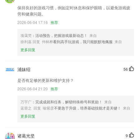
保持良好的游戏习惯，例如定时休息和保护眼睛，以避免游戏疲
编辑富文本消息时，支持选择设置文字颜色，让重点一目了然。
劳和健康问题。
修复部分手机视频邀请的时候没有通知的问题
2026-06-04 17:16
推荐
添加分身应用白名单功能；
项霭梵
：活动预告，把握游戏最新动态！
来自
首页动态支持查看节日预告
徐利嘉 回复 仲林桦
看到高手玩游戏，我只能默默地佩服
来自
全新改版升级，为您带来更好的办税体验
更多回复
新增智能补货功能，采购时根据后台所设补货策略自动计算应采商品和数
量。
浦妹绍
56
联系我们
以上就是万汇娱乐app下载的介绍，如果您喜欢这款软件，您可以到应用
是否有足够的更新和维护支持？
商店进行打分评论，说出您的使用经历，以帮助我们更好的对产品进行优
2026-06-04 21:20
推荐
化修改。
万宇广
：完成成就和任务，解锁特殊称号和奖励！
来自
蓝蓉之 回复 喻紫彦
不要急于升级，培养基础技能才是关键！
来自
更多回复
诸葛光坚
9