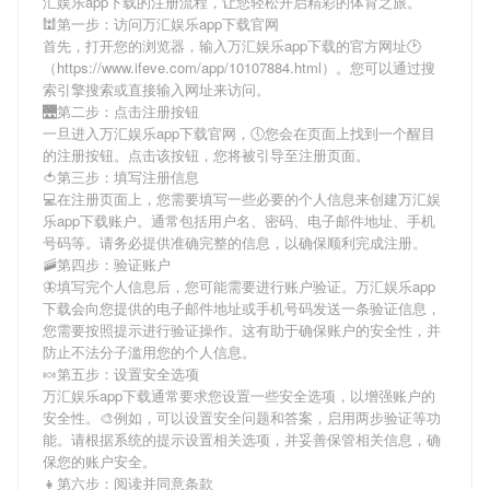
汇娱乐app下载
的注册流程，让您轻松开启精彩的体育之旅。
🕍第一步：访问万汇娱乐app下载官网
首先，打开您的浏览器，输入
万汇娱乐app下载
的官方网址🕑
（https://www.ifeve.com/app/10107884.html）。您可以通过搜
索引擎搜索或直接输入网址来访问。
🌉第二步：点击注册按钮
一旦进入
万汇娱乐app下载
官网，🕔您会在页面上找到一个醒目
的注册按钮。点击该按钮，您将被引导至注册页面。
🍅第三步：填写注册信息
💻在注册页面上，您需要填写一些必要的个人信息来创建
万汇娱
乐app下载
账户。通常包括用户名、密码、电子邮件地址、手机
号码等。请务必提供准确完整的信息，以确保顺利完成注册。
🚠第四步：验证账户
🦋填写完个人信息后，您可能需要进行账户验证。
万汇娱乐app
下载
会向您提供的电子邮件地址或手机号码发送一条验证信息，
您需要按照提示进行验证操作。这有助于确保账户的安全性，并
防止不法分子滥用您的个人信息。
🍬第五步：设置安全选项
万汇娱乐app下载
通常要求您设置一些安全选项，以增强账户的
安全性。🎨例如，可以设置安全问题和答案，启用两步验证等功
能。请根据系统的提示设置相关选项，并妥善保管相关信息，确
保您的账户安全。
👧第六步：阅读并同意条款