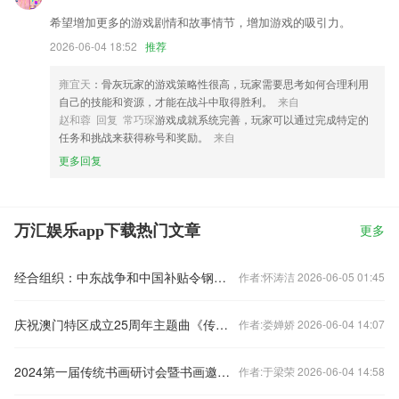
希望增加更多的游戏剧情和故事情节，增加游戏的吸引力。
2026-06-04 18:52
推荐
雍宜天
：骨灰玩家的游戏策略性很高，玩家需要思考如何合理利用
自己的技能和资源，才能在战斗中取得胜利。
来自
赵和蓉 回复 常巧琛
游戏成就系统完善，玩家可以通过完成特定的
任务和挑战来获得称号和奖励。
来自
更多回复
万汇娱乐app下载热门文章
更多
经合组织：中东战争和中国补贴令钢铁行业承压
作者:怀涛洁 2026-06-05 01:45
庆祝澳门特区成立25周年主题曲《传源》发布
作者:娄婵娇 2026-06-04 14:07
2024第一届传统书画研讨会暨书画邀请展举行
作者:于梁荣 2026-06-04 14:58