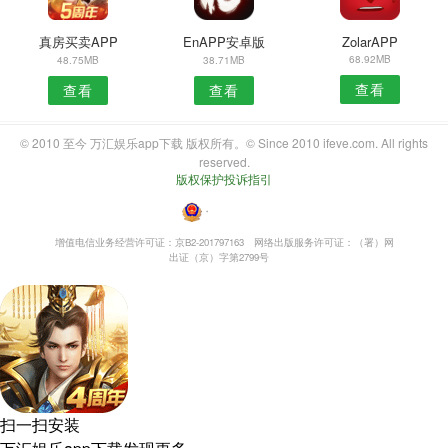
真房买卖APP
EnAPP安卓版
ZolarAPP
68.92MB
48.75MB
38.71MB
查看
查看
查看
© 2010 至今 万汇娱乐app下载 版权所有。© Since 2010 ifeve.com. All rights
reserved.
版权保护投诉指引
・
增值电信业务经营许可证：京B2-201797163
网络出版服务许可证：（署）网
出证（京）字第2799号
扫一扫安装