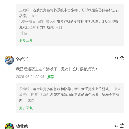
问题，提高工具的使用效率；
云勤玛
：游戏的角色培养系统丰富多样，可以根据自己的喜好进行
4,人体姿态控制，通过左右滑动切换衣服，通过站立姿态试穿衣服；
培养。
来自
5,聘请受到学员喜爱的法律硕士讲师授课，就是聘请名牌大学的法学院副
1.夏侯海义 回复 黎逸生
加强游戏的竞技和排名系统，让玩家能够
教授及教授授课，文运一直在努力。
展示自己的实力和成就
来自
来自
6,开发商：杭州卡意购信息科技有限公司
更多回复
万汇娱乐app下载软件优势
1.支持在线一对一，课程自动生成录像，可随时查看。
弘婵岚
28
2.在线预览文档智能加载节省流量
我已经迷恋上这个游戏了，无论什么时候都想玩！
3.所有的关卡都有对应的试卷，让教学更加的丰富有趣。
2026-06-04 22:05
推荐
4.查看本班学生2265的作业完成数据，可以非常清楚的知道作业的数据信
息
孟钧雄
：请增加更多的教程和指导，帮助新手更快上手游戏。
来自
5.暨南大学、华南农业大学、国家开放大学、广东金融学院、汕头大学、
成璧功 回复 卞华利
希望游戏能增加更多的角色选择，这样会更有
东莞理工学院、广州商学院等数十所合作院校，覆盖会计、行政管理、汉
趣！
来自
语言文学、土木工程、学前教育、金融管理、市场营销、计算机网络技术
更多回复
等数十个文史类、理工类、艺术类专业。
6.整合业界观点，精选亲子英语学习妙招，为您的家庭教育出谋划策。
钱壮纨
247
万汇娱乐app下载更新了什么?