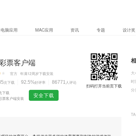
电脑应用
MAC应用
资讯
专题
设计奖
彩票客户端
大
官方
年满12周岁
下载安装
时
85
次下载
92.5%
好评率
86771
人评论
扫码打开当前页下载
分
先下载
安全下载
彩票客户端安装
T