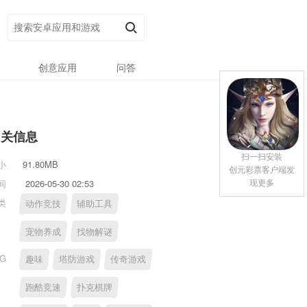
创意应用
问答
相关信息
扫一扫安装
小
91.80MB
创元彩票客户端发
现更多
间
2026-05-30 02:53
类
动作竞技
辅助工具
宠物养成
找物解谜
AG
趣味
塔防游戏
传奇游戏
跑酷竞速
扑克棋牌