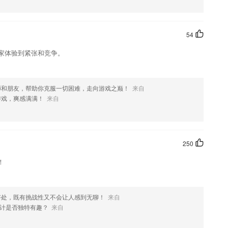
加在线教育考试，提供国家法律职业资格考试远程培训服务
模拟试题；
54
台海量免费精品课程内容。
玩家体验到紧张和竞争。
习，为2265自考考生提供全方位的网络助学服务的软件，详实地记录自
拟题以供考生练习，为考生助力。
程在线，随时可免费学习。
师和朋友，帮助你克服一切困难，走向游戏之巅！
来自
文储备量，学习文言文更轻松。
游戏，爽感满满！
来自
250
确认按钮；
！
好处，既有挑战性又不会让人感到无聊！
来自
计是否独特有趣？
来自