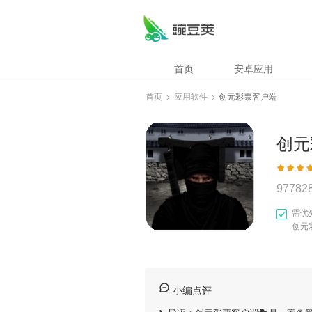
首页
安卓应用
首页
>
应用软件
>
创元彩票客户端
创元
97782
需优
创元
小编点评