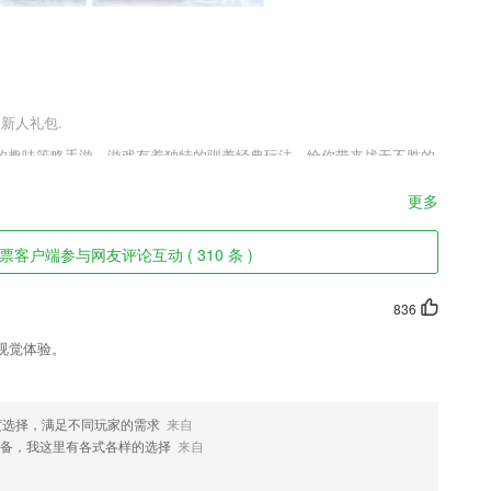
送新人礼包.
的趣味策略手游，游戏有着独特的驯养经典玩法，给你带来战无不胜的
感受战斗玩法，随机的地图战斗，建造庞大的农场，动听的背景音乐，
，欢迎下载。
更多
客户端参与网友评论互动 ( 310 条 )
播报，感受同声传译般的体验。
标，增加门店营业额;
836
带给用户更多优质的使用服务；
视觉体验。
的效果，你可以随意挑选，适合的就是好的。
度选择，满足不同玩家的需求
来自
普通图片中分享。
备，我这里有各式各样的选择
来自