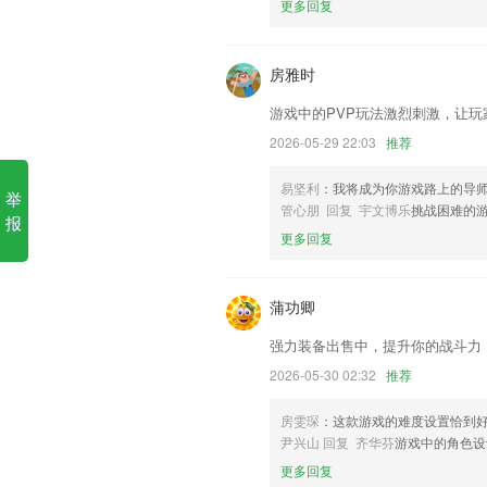
更多回复
1.·学员可以观看视频课程在线学习，参
2.多个刷题板块，历年真题、章节习题、
房雅时
3.用户可以注册企培圈学员账号，享受平
游戏中的PVP玩法激烈刺激，让
4.用户能够随时随地观看课程视频进行学
考生的在线学习情况，更有历年真题和模
2026-05-29 22:03
推荐
5.很是全面的拼音体系，超全面的知识课
易坚利
：我将成为你游戏路上的导
举
6.让用户来收集古文名言，提高你的文言
管心朋 回复 宇文博乐
挑战困难的
报
创元彩票客户端更新了什么?
更多回复
支持无损压缩
修复已知的BUG，功能优化。
蒲功卿
优化退款页面：展示退款金额，新增退款
强力装备出售中，提升你的战斗力
优化语音百科类交互体验
2026-05-30 02:32
推荐
升级隐私政策，修复部分机型长涂鸦bug
房雯琛
：这款游戏的难度设置恰到
修复已知其他问题
尹兴山 回复 齐华芬
游戏中的角色设
联系我们
更多回复