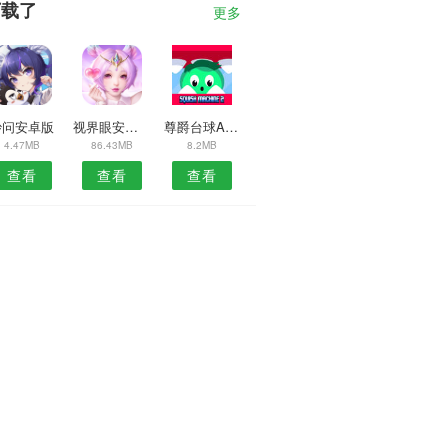
下载了
更多
妙问安卓版
视界眼安卓版
尊爵台球APP
4.47MB
86.43MB
8.2MB
查看
查看
查看