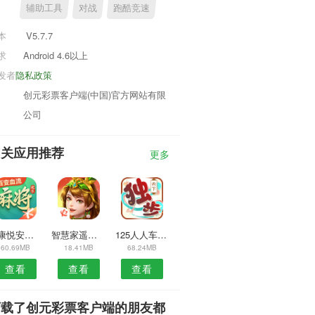
辅助工具
对战
跑酷竞速
本
V5.7.7
求
Android 4.6以上
发者
隐私政策
创元彩票客户端(中国)官方网站有限
公司
相关应用推荐
更多
健康悦安卓版
智慧家遥控器安卓版
125人人车库APP
60.69MB
18.41MB
68.24MB
查看
查看
查看
下载了创元彩票客户端的朋友都