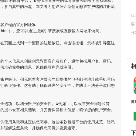
受瞩目的体育平台，🦎提供丰富多样的体育赛事和刺激的游戏体验。
庭，参与其中的乐趣，本文将为您详细介绍
创元彩票客户端
的注册流
版
要
票客户端
的官方网址🎠
pp/0898184.html）。您可以通过搜索引擎搜索或直接输入网址来访问。
开
会在页面上找到一个醒目的注册按钮。点击该按钮，您将被引导至注
要的个人信息来创建
创元彩票客户端
账户。通常包括用户名、密码、
提供准确完整的信息，以确保顺利完成注册。
行账户验证。
创元彩票客户端
会向您提供的电子邮件地址或手机号码
进行验证操作。这有助于确保账户的安全性，并防止不法分子滥用您
全选项，以增强账户的安全性。⌛️例如，可以设置安全问题和答
统的提示设置相关选项，并妥善保管相关信息，确保您的账户安全。
提供使用条款和规定供您阅读。这些条款包括平台的使用规范、隐私
读并理解这些条款，并确保您同意并愿意遵守。