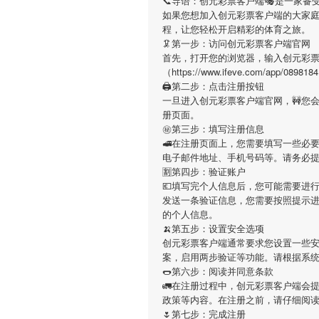
📞导语：
创元彩票客户端
🎭是一家备
如果您想加入
创元彩票客户端
的大家
程，让您轻松开启精彩的体育之旅。
🦑第一步：访问创元彩票客户端官网
首先，打开您的浏览器，输入
创元彩
（https://www.ifeve.com/a
🖨第二步：点击注册按钮
一旦进入
创元彩票客户端
官网，🚧您
册页面。
㊙第三步：填写注册信息
🚅在注册页面上，您需要填写一些必
电子邮件地址、手机号码等。请务必
🈹第四步：验证账户
💶填写完个人信息后，您可能需要进
发送一条验证信息，您需要按照提示
的个人信息。
🍌第五步：设置安全选项
创元彩票客户端
通常要求您设置一些安
案，启用两步验证等功能。请根据系
🌭第六步：阅读并同意条款
🚛在注册过程中，
创元彩票客户端
会
政策等内容。在注册之前，请仔细阅
🌷第七步：完成注册