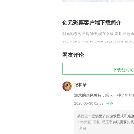
创元彩票客户端下载简介
创元彩票客户端
APP,现在下载,新用户还
创元彩票客户端是一款以修仙益智为核心
全新游戏体验，体验游戏的乐趣同时还能
超快节奏的玩法。感兴趣的用户不要错过
网友评论
创元彩票客户端软件特色
下载创元彩票
1,语音翻译：语音输入，实时翻译，人声
2,非常高效的管理系统，审查门店各项指
纪栋翠
3,还有更多不一样功能都是可以去体验，
游戏的画风独特，给人一种全新的
4,精准高效
2026-05-30 02:53
推荐
5,我们精心挑选了 多种2D 3D 样式
裘蕊生
：提供更多的游戏模式和难
6,图+：将文字、语音或图片加密隐藏在
1.韦邦宜 回复 易罡亨
转职需要的装
创元彩票客户端软件优势
来自