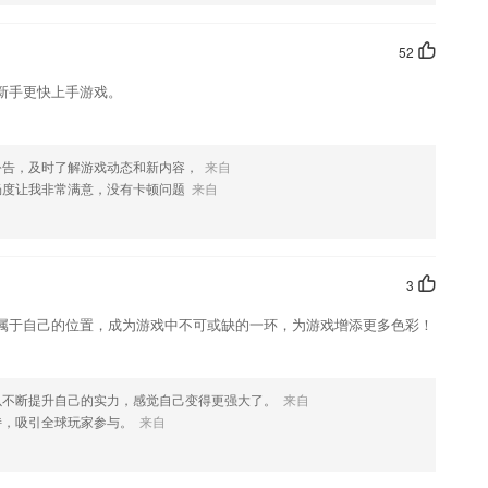
喜欢这款软件，您可以到应用商店进行打分评论，说出您的使用经历，
52
新手更快上手游戏。
公告，及时了解游戏动态和新内容，
来自
畅度让我非常满意，没有卡顿问题
来自
3
属于自己的位置，成为游戏中不可或缺的一环，为游戏增添更多色彩！
以不断提升自己的实力，感觉自己变得更强大了。
来自
持，吸引全球玩家参与。
来自