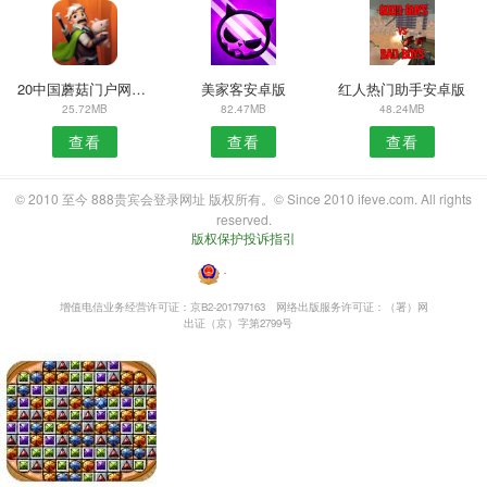
20中国蘑菇门户网APP
美家客安卓版
红人热门助手安卓版
25.72MB
82.47MB
48.24MB
查看
查看
查看
© 2010 至今 888贵宾会登录网址 版权所有。© Since 2010 ifeve.com. All rights
reserved.
版权保护投诉指引
・
增值电信业务经营许可证：京B2-201797163
网络出版服务许可证：（署）网
出证（京）字第2799号