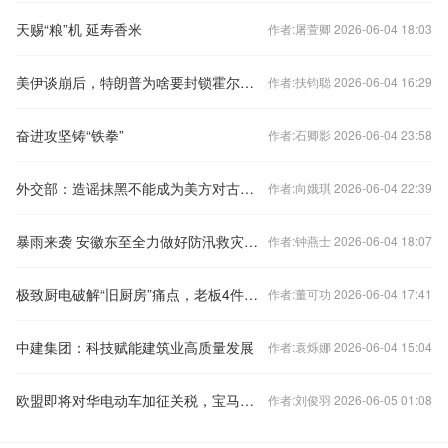
天赐“粮”机 延寿香米
作者:屠萱卿 2026-06-04 18:03
美伊谈崩后，特朗普为啥要封锁霍尔木兹海峡？
作者:扶钧聪 2026-06-04 16:29
奋进攻坚铸“铁拳”
作者:石卿影 2026-06-04 23:58
外交部：造谣抹黑不能成为美方对古巴野蛮封锁的理由
作者:向娥琪 2026-06-04 22:39
暴雨来袭 安徽东至全力做好防汛救灾工作
作者:钟燕士 2026-06-04 18:07
极致厨电破解“旧厨房”痛点，老板4件套全新定义中国新厨房
作者:董可功 2026-06-04 17:41
中建集团：科技赋能建筑业高质量发展
作者:袁烁娜 2026-06-04 15:04
欧盟即将对华电动车加征关税，宝马集团回应：这是错误的决策
作者:刘俊羽 2026-06-05 01:08