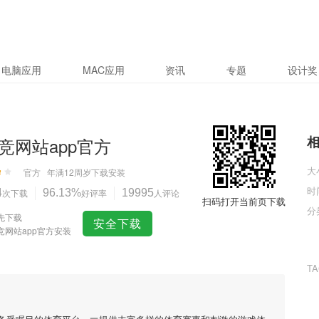
电脑应用
MAC应用
资讯
专题
设计奖
竞网站app官方
大
官方
年满12周岁
下载安装
时
4
次下载
96.13%
好评率
19995
人评论
扫码打开当前页下载
分
先下载
安全下载
竞网站app官方安装
T