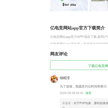
亿电竞网站app官方下载简介
亿电竞网站app官方
APP,现在下载,新用
亿电竞网站app官方是一款非常好玩的
去破解案件，完成各种的任务，找到罪犯
的头脑来破案，还要有能击杀敌人的枪法
网友评论
亿电竞网站app官方软件特色
下载亿电竞网站
1,全球各国的小伙伴们一起打卡学汉语，
2,使用高端的AIDJN网络技术、MC数
钱昭滢
到全国的任何一个用户的屏幕上
为了游戏，我愿意付出时间和努力
3,信息公开提供政府要闻、政府信息、工
2026-08-08 06:40
推荐
4,市场动态，每日更新最新的2265行业动
5,提供从二本、一本、211/985的个性化
卓逸策
：对于PVP玩家，要时刻保
自