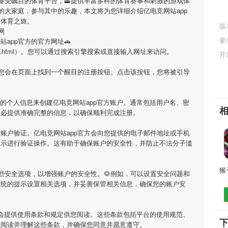
家备受瞩目的体育平台，🚟提供丰富多样的体育赛事和刺激的游戏体
的大家庭，参与其中的乐趣，本文将为您详细介绍
亿电竞网站app
的体育之旅。
版
网
要
站app官方
的官方网址🚗
pp/0443211.html）。您可以通过搜索引擎搜索或直接输入网址来访问。
开
您会在页面上找到一个醒目的注册按钮。点击该按钮，您将被引导
要的个人信息来创建
亿电竞网站app官方
账户。通常包括用户名、密
务必提供准确完整的信息，以确保顺利完成注册。
行账户验证。
亿电竞网站app官方
会向您提供的电子邮件地址或手机
提示进行验证操作。这有助于确保账户的安全性，并防止不法分子滥
些安全选项，以增强账户的安全性。🌻例如，可以设置安全问题和
系统的提示设置相关选项，并妥善保管相关信息，确保您的账户安
会提供使用条款和规定供您阅读。这些条款包括平台的使用规范、
下
细阅读并理解这些条款，并确保您同意并愿意遵守。