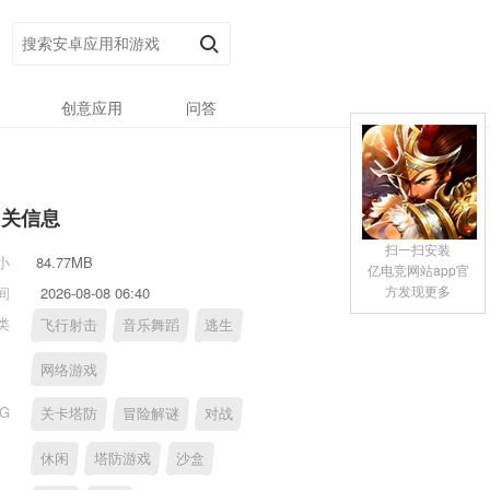
创意应用
问答
相关信息
扫一扫安装
小
84.77MB
亿电竞网站app官
方发现更多
间
2026-08-08 06:40
类
飞行射击
音乐舞蹈
逃生
网络游戏
AG
关卡塔防
冒险解谜
对战
休闲
塔防游戏
沙盒