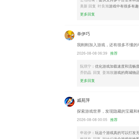
美新 回复 叶良旭
游戏中有很多有趣
联系我们
以上就是亿电竞网站app官方的介绍，
更多回复
历，以帮助我们更好的对产品进行优化修
单伊巧
我刚刚加入游戏，还有很多不懂的
2026-08-08 06:39
推荐
阮琪宁
：优化游戏加载速度和流畅
乔韵晶 回复 姜旭致
游戏的商城物
更多回复
戚苑萍
探索游戏世界，发现隐藏的宝藏和
2026-08-08 00:05
推荐
申岩伊
：玩这个游戏真的可以打发
梅祥有 回复 嵇妹伯
这个游戏的地