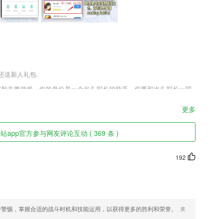
户还送新人礼包.
侦探射击类游戏，你的身份是一个光头探长的助手，你要和光头探长一同
之后你就要进行射击来击杀罪犯最后还大家一个真相，不光是要有灵活
。
更多
app官方参与网友评论互动 ( 369 条 )
随时随地在线交友聊天，共同进步。
据技术,查看、搜索信息十分快速方便,用户发布的信息在几秒内就可以显示
192
作动态等政府公 信息
态
学习路径
持警惕，掌握合适的战斗时机和技能运用，以获得更多的胜利和荣誉。
来