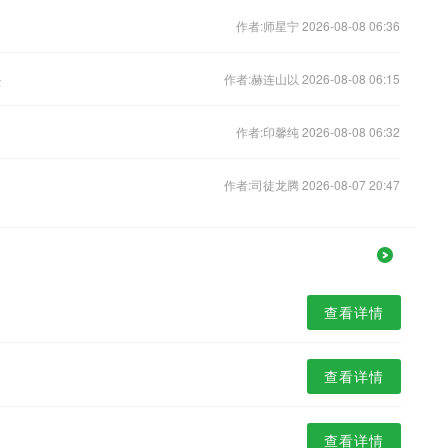
作者:师星宁 2026-08-08 06:36
头
作者:赫连山以 2026-08-08 06:15
作者:印馨纯 2026-08-08 06:32
作者:司徒龙腾 2026-08-07 20:47
查看详情
查看详情
查看详情