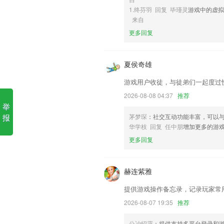
6,智能测距
1.终芬羽 回复 毕瑾灵
游戏中的虚
亿电竞网站app官方软件优势
来自
更多回复
1.有声绘本图书包含多版本音频，绘本阅
2.你可以通过这个平台掌握更多的词汇
夏侯奇雄
3.随时随地通过问答方式解决工作中的问
游戏用户收徒，与徒弟们一起度过
4.早检测论文查重系统将平台上的这些
2026-08-08 04:37
推荐
5.覆盖学习、题库、资讯、交流、图书等
举
6.支持数学录播课程，可反复学习；支持
报
茅梦琛
：社交互动功能丰富，可以
华学枝 回复 任中朋
增加更多的游
亿电竞网站app官方更新了什么
更多回复
支持无损压缩
知页笔记上线啦!!!
赫连紫雅
修复切换失败问题
提供游戏操作备忘录，记录玩家常
增加打单机可设置单次打印份数
2026-08-07 19:35
推荐
优化商城分类推荐商品
开发商：深圳市迅雷游戏开发有限公司
公冶绍霭
：提供支持多平台登录和