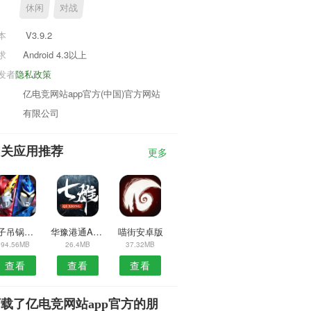
休闲
对战
本
V3.9.2
求
Android 4.3以上
发者
隐私政策
亿电竞网站app官方(中国)官方网站
有限公司
相关应用推荐
更多
猴子吊锅安卓版
华豫港通APP
喵街安卓版
94.56MB
26.4MB
37.32MB
查看
查看
查看
载了亿电竞网站app官方的朋