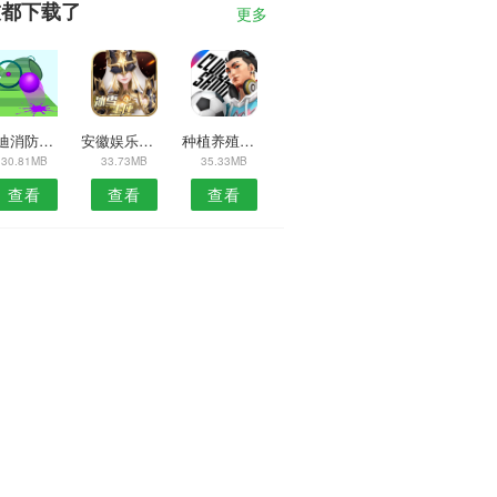
友都下载了
更多
思迪消防安卓版
安徽娱乐餐饮网APP
种植养殖门户安卓版
30.81MB
33.73MB
35.33MB
查看
查看
查看