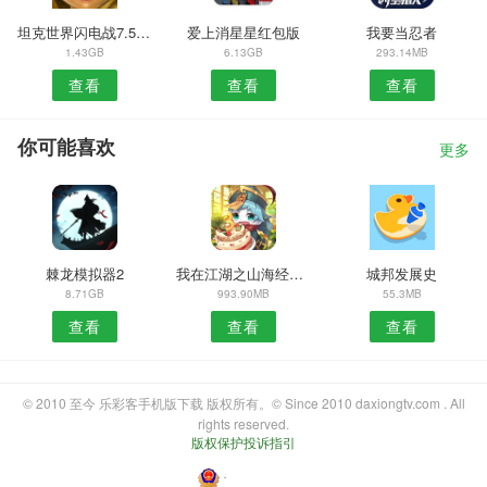
坦克世界闪电战7.5.0.441
爱上消星星红包版
我要当忍者
1.43GB
6.13GB
293.14MB
查看
查看
查看
你可能喜欢
更多
棘龙模拟器2
我在江湖之山海经妖兽传说
城邦发展史
8.71GB
993.90MB
55.3MB
查看
查看
查看
© 2010 至今 乐彩客手机版下载 版权所有。© Since 2010 daxiongtv.com . All
rights reserved.
版权保护投诉指引
・