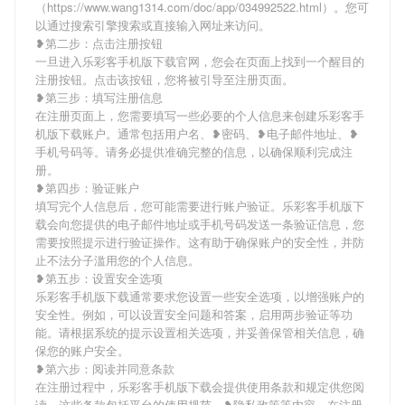
（https://www.wang1314.com/doc/app/034992522.html）。您可
以通过搜索引擎搜索或直接输入网址来访问。
❥第二步：点击注册按钮
一旦进入乐彩客手机版下载官网，您会在页面上找到一个醒目的
注册按钮。点击该按钮，您将被引导至注册页面。
❥第三步：填写注册信息
在注册页面上，您需要填写一些必要的个人信息来创建乐彩客手
机版下载账户。通常包括用户名、❥密码、❥电子邮件地址、❥
手机号码等。请务必提供准确完整的信息，以确保顺利完成注
册。
❥第四步：验证账户
填写完个人信息后，您可能需要进行账户验证。乐彩客手机版下
载会向您提供的电子邮件地址或手机号码发送一条验证信息，您
需要按照提示进行验证操作。这有助于确保账户的安全性，并防
止不法分子滥用您的个人信息。
❥第五步：设置安全选项
乐彩客手机版下载通常要求您设置一些安全选项，以增强账户的
安全性。例如，可以设置安全问题和答案，启用两步验证等功
能。请根据系统的提示设置相关选项，并妥善保管相关信息，确
保您的账户安全。
❥第六步：阅读并同意条款
在注册过程中，乐彩客手机版下载会提供使用条款和规定供您阅
读。这些条款包括平台的使用规范、❥隐私政策等内容。在注册