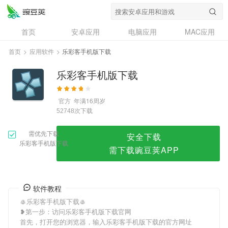
乐彩客手机版下载
首页
安卓应用
电脑应用
MAC应用
资讯
专题
设计奖
创意应用
首页
>
应用软件
>
乐彩客手机版下载
问答
乐彩客手机版下载
官方
年满16周岁
次下载
52748
需优先下载
安全下载
乐彩客手机版下载
需下载豌豆荚APP
软件教程
🥌乐彩客手机版下载🥌
❥第一步：访问乐彩客手机版下载官网
首先，打开您的浏览器，输入乐彩客手机版下载的官方网址