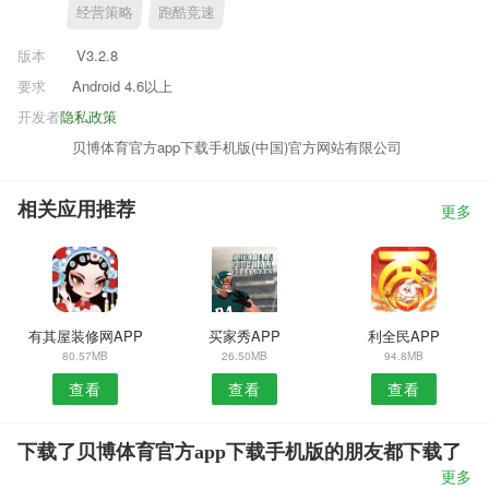
经营策略
跑酷竞速
版本
V3.2.8
要求
Android 4.6以上
开发者
隐私政策
贝博体育官方app下载手机版(中国)官方网站有限公司
相关应用推荐
更多
有其屋装修网APP
买家秀APP
利全民APP
80.57MB
26.50MB
94.8MB
查看
查看
查看
下载了贝博体育官方app下载手机版的朋友都下载了
更多