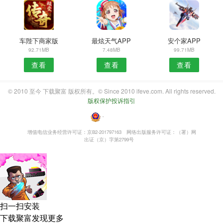
车陛下商家版
最炫天气APP
安个家APP
92.71MB
7.48MB
99.71MB
查看
查看
查看
© 2010 至今 下载聚富 版权所有。© Since 2010 ifeve.com. All rights reserved.
版权保护投诉指引
・
增值电信业务经营许可证：京B2-201797163
网络出版服务许可证：（署）网
出证（京）字第2799号
扫一扫安装
下载聚富发现更多