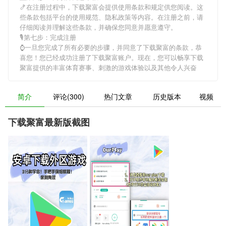
🍤在注册过程中，
下载聚富
会提供使用条款和规定供您阅读。这
些条款包括平台的使用规范、隐私政策等内容。在注册之前，请
仔细阅读并理解这些条款，并确保您同意并愿意遵守。
🎙第七步：完成注册
⌚️一旦您完成了所有必要的步骤，并同意了
下载聚富
的条款，恭
喜您！您已经成功注册了下载聚富账户。现在，您可以畅享
下载
聚富
提供的丰富体育赛事、刺激的游戏体验以及其他令人兴奋
简介
评论(300)
热门文章
历史版本
视频
下载聚富最新版截图