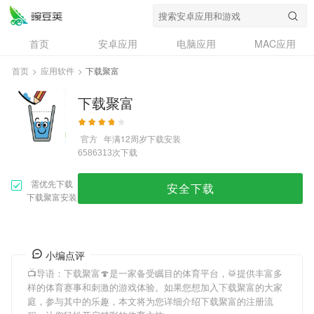
首页
安卓应用
电脑应用
MAC应用
资讯
专题
设计奖
创意应用
首页
>
应用软件
>
下载聚富
问答
下载聚富
官方
年满12周岁
下载安装
次下载
6586313
需优先下载
安全下载
下载聚富安装
小编点评
📺导语：
下载聚富
🍄是一家备受瞩目的体育平台，🥁提供丰富多
样的体育赛事和刺激的游戏体验。如果您想加入
下载聚富
的大家
庭，参与其中的乐趣，本文将为您详细介绍
下载聚富
的注册流