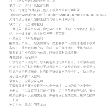
程，让您轻松开启精彩的体育之旅。
📹第一步：访问下载聚富官网
首先，打开您的浏览器，输入
下载聚富
的官方网址🚖
（https://www.ifeve.com/Article/html/Article_20260614115246_1609
您可以通过搜索引擎搜索或直接输入网址来访问。
🧩第二步：点击注册按钮
一旦进入
下载聚富
官网，🔴您会在页面上找到一个醒目的注册按
钮。点击该按钮，您将被引导至注册页面。
🍬第三步：填写注册信息
🎛在注册页面上，您需要填写一些必要的个人信息来创建
下载聚
富
账户。通常包括用户名、密码、电子邮件地址、手机号码等。
请务必提供准确完整的信息，以确保顺利完成注册。
🏘第四步：验证账户
⚪填写完个人信息后，您可能需要进行账户验证。
下载聚富
会向
您提供的电子邮件地址或手机号码发送一条验证信息，您需要按
照提示进行验证操作。这有助于确保账户的安全性，并防止不法
分子滥用您的个人信息。
🉑第五步：设置安全选项
下载聚富
通常要求您设置一些安全选项，以增强账户的安全性。
🎇例如，可以设置安全问题和答案，启用两步验证等功能。请根
据系统的提示设置相关选项，并妥善保管相关信息，确保您的账
户安全。
🈂第六步：阅读并同意条款