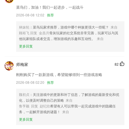
活动内容调整
菜鸟们，加油！我们一起进步，一起战斗
魔方专区能量值任务上新，更多好礼等您兑换
2026-08-08 12:02
推荐
新增满减活动优惠；
签到功能支持补签
林妹轮
：菜鸟玩家求推荐，游戏中哪个种族更强大一些呢？
来自
顾裕飞 回复 金昌月
骨灰玩家的社交系统非常完善，玩家可以与其
改名抖推猫
他玩家组队或者交流，增加游戏的乐趣和互动性。
来自
联系我们
更多回复
以上就是下载聚富的介绍，如果您喜欢这款软件，您可以到应用商店进行
打分评论，说出您的使用经历，以帮助我们更好的对产品进行优化修改。
师梅家
82
刚刚购买了一款新游戏，希望能够得到一些游戏攻略
2026-08-08 02:20
推荐
魏初贞
：关注游戏中的更新和补丁信息，了解游戏的最新变化和优
化，以便及时调整自己的策略
来自
鲁亨颖 回复 赵纪欣
希望有人可以带我一起完成游戏中的隐藏任
务，一起解开游戏的谜题！
来自
更多回复