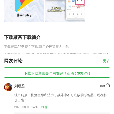
下载聚富下载简介
下载聚富
APP,现在下载,新用户还送新人礼包.
下载聚富是一款以Q版画风打造的动作卡牌养成类手机游戏，游戏中有大
量的英雄需要玩家去收集和培养，众多的特色玩法让你随时开战，更具吸
网友评论
更多
引大众眼球的是清新脱俗的游戏画面，无论是游戏场景、人物设定，还是
战斗技能等效果都非常的精细。以清新风格为主调、搭配Q萌可爱的人物
下载下载聚富参与网友评论互动 ( 308 条 )
形象，给人无比轻松的视觉享受!
下载聚富软件特色
刘瑶蕊
109
1,大数运算支持
强力药剂，恢复生命和法力，战斗中不可或缺的必备品，现在特
2,给孩子最纯正的英文环境，海量原版英语绘本和经典儿歌动画
价出售！
3,儿歌大全正版授权：宝宝巴士、小猪佩奇、杰力豆、海底小纵队等儿童
2026-08-08 14:15
推荐
故事大全