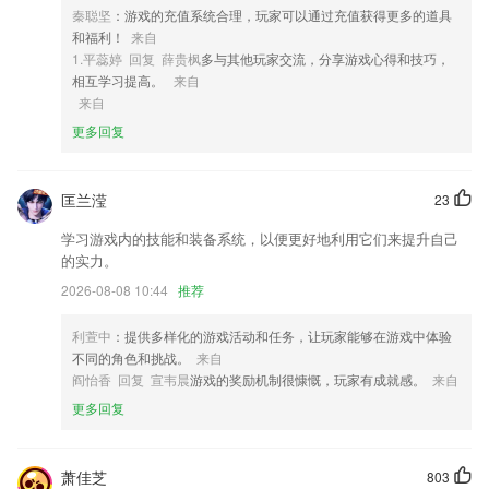
秦聪坚
：游戏的充值系统合理，玩家可以通过充值获得更多的道具
4,全面覆盖多个考试类型：目标考试类型覆盖国家公务员，地方公务员省
和福利！
来自
考，事业单位等多个大类，解析考点面面俱到。
1.平蕊婷 回复 薛贵枫
多与其他玩家交流，分享游戏心得和技巧，
5,给了大家更多好的创作灵感，让发圈的素材内容更加的丰富精彩；
相互学习提高。
来自
来自
6,用心服务创业者，专注优质创业创新项目报道。
更多回复
下载聚富软件优势
1.包含章节练习、模仿试题、考前冲刺、历年真题等海量题库
匡兰滢
23
2.海量汉字和识字小游戏持续更新中，等小朋友们一起来探索
学习游戏内的技能和装备系统，以便更好地利用它们来提升自己
3.收集了往年考试真题
的实力。
4.对学员进行全方位的培养，我们立志为在家带娃的宝妈们提供新型的娱
2026-08-08 10:44
推荐
乐生活新渠道。
5.微知库当前版本可实现：考勤签到、在线学习、做笔记、随堂测验、发
利萱中
：提供多样化的游戏活动和任务，让玩家能够在游戏中体验
布/提交任务、互动讨论等功能。
不同的角色和挑战。
来自
阎怡香 回复 宣韦晨
游戏的奖励机制很慷慨，玩家有成就感。
来自
6.随时可以通过软件在线进行测试，了解自身问题。
更多回复
下载聚富更新了什么?
【自助调位】停车位不合适，一键自助调位；
萧佳芝
803