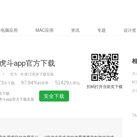
电脑应用
MAC应用
资讯
专题
设计奖
虎斗app官方下载
大
官方
年满12周岁
下载安装
时
73
次下载
97.94%
好评率
51429
人评论
扫码打开当前页下载
分
先下载
安全下载
虎斗app官方下载安装
T