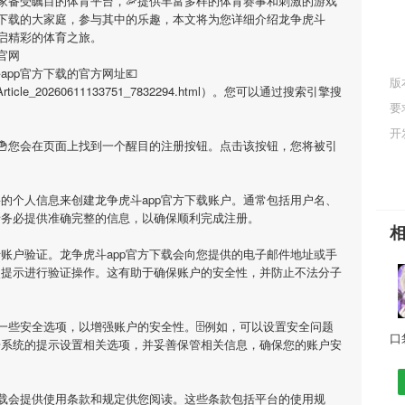
一家备受瞩目的体育平台，🦐提供丰富多样的体育赛事和刺激的游戏
下载
的大家庭，参与其中的乐趣，本文将为您详细介绍
龙争虎斗
启精彩的体育之旅。
官网
app官方下载
的官方网址💶
版
/html/Article_20260611133751_7832294.html）。您可以通过搜索引擎搜
要
开
🍟您会在页面上找到一个醒目的注册按钮。点击该按钮，您将被引
要的个人信息来创建
龙争虎斗app官方下载
账户。通常包括用户名、
请务必提供准确完整的信息，以确保顺利完成注册。
行账户验证。
龙争虎斗app官方下载
会向您提供的电子邮件地址或手
照提示进行验证操作。这有助于确保账户的安全性，并防止不法分子
一些安全选项，以增强账户的安全性。🗄例如，可以设置安全问题
据系统的提示设置相关选项，并妥善保管相关信息，确保您的账户安
载
会提供使用条款和规定供您阅读。这些条款包括平台的使用规