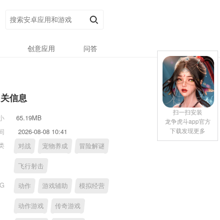
创意应用
问答
相关信息
扫一扫安装
小
65.19MB
龙争虎斗app官方
下载发现更多
间
2026-08-08 10:41
类
对战
宠物养成
冒险解谜
飞行射击
AG
动作
游戏辅助
模拟经营
动作游戏
传奇游戏