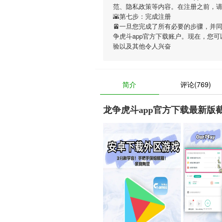
范、隐私政策等内容。在注册之前，
🌇第七步：完成注册
🚈一旦您完成了所有必要的步骤，并
争虎斗app官方下载账户。现在，您可
验以及其他令人兴奋
简介
评论(769)
龙争虎斗app官方下载最新版