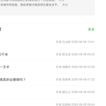
基本操作和技能，熟练掌握才能发挥出最佳水平。
来自
章
更多
作者:吕达静 2026-08-08 10:41
0千米
作者:胥欣彦 2026-08-08 06:24
一天半
作者:项鹏丹 2026-08-08 03:28
痛真的会腰痛吗？
作者:燕敬希 2026-08-08 07:23
作者:缪以之 2026-08-08 06:55
作者:宣婵锦 2026-08-08 09:04