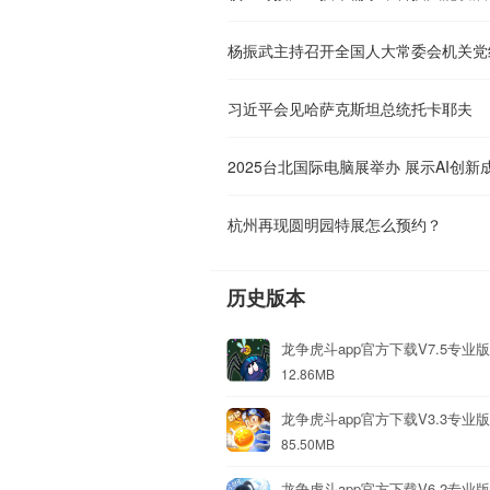
习近平会见哈萨克斯坦总统托卡耶夫
2025台北国际电脑展举办 展示AI创新
杭州再现圆明园特展怎么预约？
历史版本
龙争虎斗app官方下载V7.5专业版
12.86MB
龙争虎斗app官方下载V3.3专业版
85.50MB
龙争虎斗app官方下载V6.2专业版