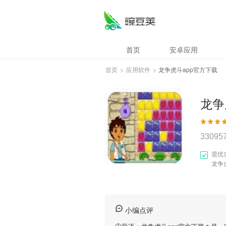
首页
安卓应用
首页
>
应用软件
>
龙争虎斗app官方下载
龙争
33095
需优
龙争
小编点评