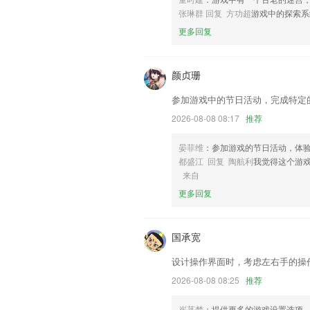
【老用户专享，分享赢好礼】老用户邀请
张琳群 回复 方功超
游戏中的探索系
门票扫描
更多回复
解决已知问题,优化产品体验
联系我们
颜贞珊
以上就是龙争虎斗app官方下载的介绍
经历，以帮助我们更好的对产品进行优化
参加游戏中的节日活动，完成特定
2026-08-08 08:17
推荐
晏菲维
：参加游戏的节日活动，体
都盛江 回复 陶航利
我觉得这个游
来自
更多回复
国承宽
设计操作界面时，考虑左右手的操
2026-08-08 08:25
推荐
崔菡梦
：提供更多的游戏设置选项