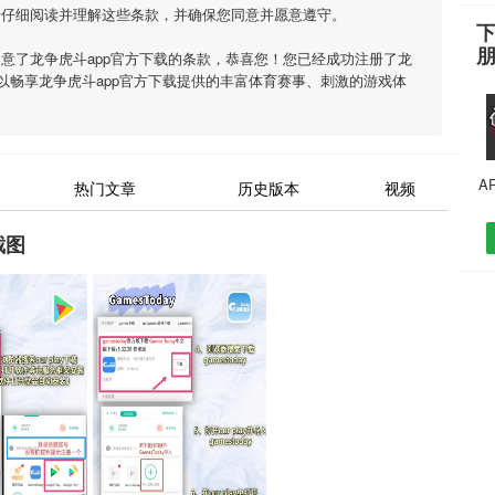
请仔细阅读并理解这些条款，并确保您同意并愿意遵守。
下
同意了
龙争虎斗app官方下载
的条款，恭喜您！您已经成功注册了龙
以畅享
龙争虎斗app官方下载
提供的丰富体育赛事、刺激的游戏体
A
热门文章
历史版本
视频
截图