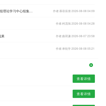
杨振武主持召开全国人大常委会机关党组理论学习中心组集体学习扩大会议
作者:慕容辰倩 2026-08-08 04:09
作者:柯茂旭 2026-08-08 04:28
成果
作者:曲荷谦 2026-08-07 23:58
作者:单轮学 2026-08-08 05:21
查看详情
查看详情