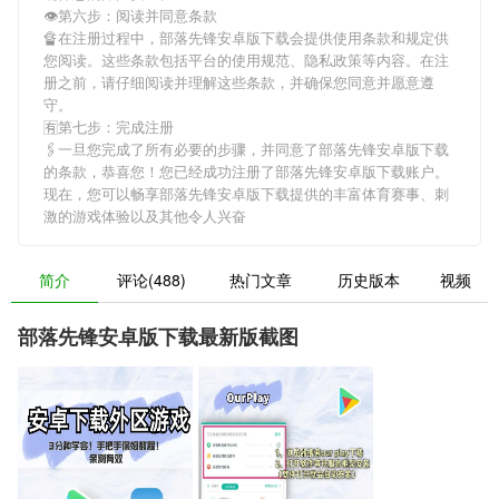
👁第六步：阅读并同意条款
🔏在注册过程中，
部落先锋安卓版下载
会提供使用条款和规定供
您阅读。这些条款包括平台的使用规范、隐私政策等内容。在注
册之前，请仔细阅读并理解这些条款，并确保您同意并愿意遵
守。
🈶第七步：完成注册
🖇一旦您完成了所有必要的步骤，并同意了
部落先锋安卓版下载
的条款，恭喜您！您已经成功注册了部落先锋安卓版下载账户。
现在，您可以畅享
部落先锋安卓版下载
提供的丰富体育赛事、刺
激的游戏体验以及其他令人兴奋
简介
评论(488)
热门文章
历史版本
视频
部落先锋安卓版下载最新版截图