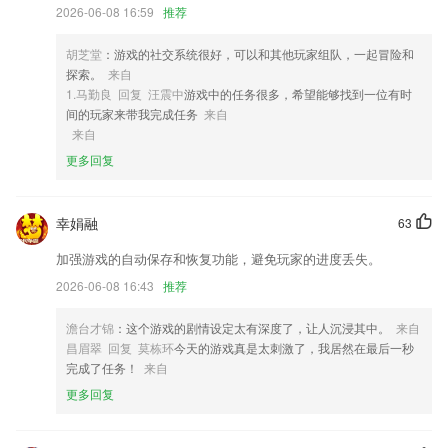
用，1s手机恢复流畅。
2026-06-08 16:59
推荐
3,携带更方便——手机版程序弥补了PC版程序不宜随身携带的不足，使
随身携带成为可能；
胡芝堂
：游戏的社交系统很好，可以和其他玩家组队，一起冒险和
探索。
来自
4,【垃圾清理】高速扫描全局，手机清理更省心
1.马勤良 回复 汪震中
游戏中的任务很多，希望能够找到一位有时
5,非常受大家欢迎的日语学习类软件，利用这款软件可以让用户更好的享
间的玩家来带我完成任务
来自
受在线学习日语的便利。
来自
6,错题库:自动统计练习错题,针对性巩固练习模拟考试,难题易错题一网打
更多回复
尽!
部落先锋安卓版下载软件优势
幸娟融
63
1.三叶草故事家族不定时的公益活动，在知识中成长。
加强游戏的自动保存和恢复功能，避免玩家的进度丢失。
2.智能生成课堂成绩报告，掌握知识一目了然
2026-06-08 16:43
推荐
3.·英中字典收纳单词约15万条
澹台才锦
：这个游戏的剧情设定太有深度了，让人沉浸其中。
来自
4.·随时重新练习错题，打开错题集的话则可以对自己每个月份出现的错
昌眉翠 回复 莫栋环
今天的游戏真是太刺激了，我居然在最后一秒
题进行重新练习
完成了任务！
来自
5.问题解决、信息查询、员工沟通、在线咨询。
更多回复
6.图片识别手写作业并自动批改，提供多维度多标准的评阅
部落先锋安卓版下载更新了什么?