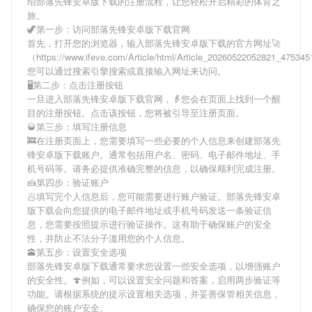
绍
部落先锋安卓版下载
的注册流程，让您轻松开启精彩的体育之
旅。
🦖第一步：访问部落先锋安卓版下载官网
首先，打开您的浏览器，输入
部落先锋安卓版下载
的官方网址🚀
（https://www.ifeve.com/Article/html/Article_20260522052821_4753
您可以通过搜索引擎搜索或直接输入网址来访问。
🖥第二步：点击注册按钮
一旦进入
部落先锋安卓版下载
官网，👵您会在页面上找到一个醒
目的注册按钮。点击该按钮，您将被引导至注册页面。
🥃第三步：填写注册信息
🚒在注册页面上，您需要填写一些必要的个人信息来创建
部落先
锋安卓版下载
账户。通常包括用户名、密码、电子邮件地址、手
机号码等。请务必提供准确完整的信息，以确保顺利完成注册。
🍰第四步：验证账户
🥟填写完个人信息后，您可能需要进行账户验证。
部落先锋安卓
版下载
会向您提供的电子邮件地址或手机号码发送一条验证信
息，您需要按照提示进行验证操作。这有助于确保账户的安全
性，并防止不法分子滥用您的个人信息。
🕋第五步：设置安全选项
部落先锋安卓版下载
通常要求您设置一些安全选项，以增强账户
的安全性。🍄例如，可以设置安全问题和答案，启用两步验证等
功能。请根据系统的提示设置相关选项，并妥善保管相关信息，
确保您的账户安全。