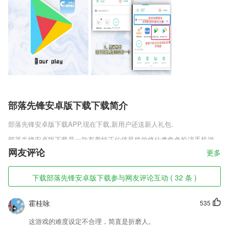
部落先锋安卓版下载下载简介
部落先锋安卓版下载
APP,现在下载,新用户还送新人礼包.
部落先锋安卓版下载是一款有着纯正仙侠风格的修仙类角色扮演手机游
戏，游戏制作团队邀请国内知名画家绘画场景，炫酷淡雅，霸气的坐骑任
网友评论
更多
你挑选，不同的坐骑有着不同的属性加成。拿起你的剑，开创一个属于自
己的修仙之旅。
下载部落先锋安卓版下载参与网友评论互动 ( 32 条 )
部落先锋安卓版下载软件特色
霍桂咏
535
1,各项组件个性化设置，自定义组件
2,全面监控手机温度，解决手机发热问题，手机加速：智能查杀隐藏应
这游戏的难度设定不合理，简直是折磨人。