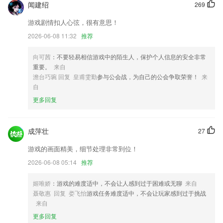
闻建绍
269
修复书架创建分类文件夹失败问题
游戏剧情扣人心弦，很有意思！
新增后期叠加
2026-06-08 11:32
推荐
优化了部分已知bug
向可茜
：不要轻易相信游戏中的陌生人，保护个人信息的安全非常
新增租赁车违法处理业务
重要。
来自
修改分享页面
澹台巧琬 回复 皇甫雯勤
参与公会战，为自己的公会争取荣誉！
来
自
等不到想要的天气？放飞光鸢，天空能听到你的呼唤，让天气随心变化；
更多回复
联系我们
以上就是部落先锋安卓版下载的介绍，如果您喜欢这款软件，您可以到应
用商店进行打分评论，说出您的使用经历，以帮助我们更好的对产品进行
成萍壮
27
优化修改。
游戏的画面精美，细节处理非常到位！
2026-06-08 05:14
推荐
姬唯娇
：游戏的难度适中，不会让人感到过于困难或无聊
来自
聂敬惠 回复 娄飞怡
游戏任务难度适中，不会让玩家感到过于挑战
来自
更多回复