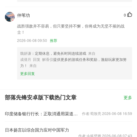
仲苇功
0
战胜强敌并不容易，但只要坚持不懈，你将成为无坚不摧的战
士！
2026-06-08 09:50
推荐
魏妍谦
：定期休息，避免长时间连续游戏
来自
成倩月 回复 解香仪
提供更多的游戏任务和奖励，激励玩家更加努
力！
来自
更多回复
部落先锋安卓版下载热门文章
更多
印度储备银行行长：正取消通用渠道下外国组合投资的短期投资限额与集中度限制。
作者:荀致亮 2026-06-08 16:59
日本扬言以综合国力应对中国军力
作者:令狐璧骅 2026-06-08 07:43