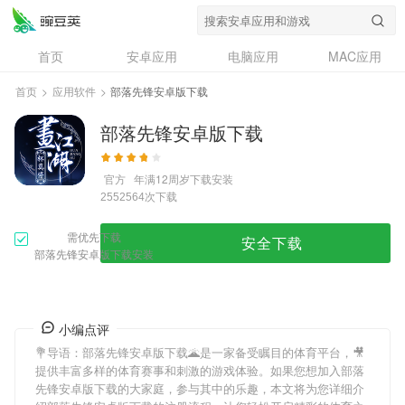
首页
安卓应用
电脑应用
MAC应用
资讯
专题
设计奖
创意应用
首页
>
应用软件
>
部落先锋安卓版下载
问答
部落先锋安卓版下载
官方
年满12周岁
下载安装
次下载
2552564
需优先下载
安全下载
部落先锋安卓版下载安装
小编点评
💐导语：
部落先锋安卓版下载
🌋是一家备受瞩目的体育平台，🎥
提供丰富多样的体育赛事和刺激的游戏体验。如果您想加入
部落
先锋安卓版下载
的大家庭，参与其中的乐趣，本文将为您详细介