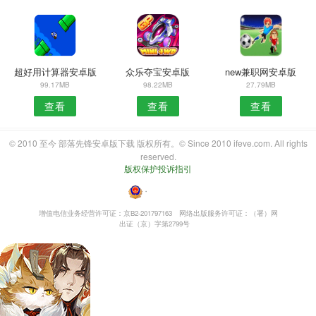
超好用计算器安卓版
众乐夺宝安卓版
new兼职网安卓版
99.17MB
98.22MB
27.79MB
查看
查看
查看
© 2010 至今 部落先锋安卓版下载 版权所有。© Since 2010 ifeve.com. All rights
reserved.
版权保护投诉指引
・
增值电信业务经营许可证：京B2-201797163
网络出版服务许可证：（署）网
出证（京）字第2799号