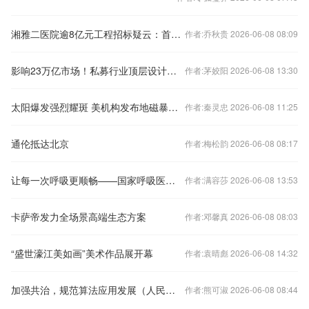
湘雅二医院逾8亿元工程招标疑云：首次公示前六家单位落选，第八名“逆袭”中标
作者:乔秋贵 2026-06-08 08:09
影响23万亿市场！私募行业顶层设计文件发布，最新解读来了
作者:茅姣阳 2026-06-08 13:30
太阳爆发强烈耀斑 美机构发布地磁暴预警
作者:秦灵忠 2026-06-08 11:25
通伦抵达北京
作者:梅松韵 2026-06-08 08:17
让每一次呼吸更顺畅——国家呼吸医学中心助力织密健康“守护网”
作者:满容莎 2026-06-08 13:53
卡萨帝发力全场景高端生态方案
作者:邓馨真 2026-06-08 08:03
“盛世濠江美如画”美术作品展开幕
作者:袁晴彪 2026-06-08 14:32
加强共治，规范算法应用发展（人民时评）
作者:熊可淑 2026-06-08 08:44