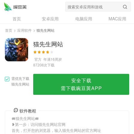
猫先生网站
首页
安卓应用
电脑应用
MAC应用
资讯
专题
设计奖
创意应用
首页
>
应用软件
>
猫先生网站
问答
猫先生网站
官方
年满16周岁
次下载
87208
需优先下载
安全下载
猫先生网站
需下载豌豆荚APP
软件教程
🚐猫先生网站🚐
❥第一步：访问猫先生网站官网
首先，打开您的浏览器，输入猫先生网站的官方网址