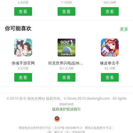
4.92GB
7.18GB
565.2MB
查看
查看
查看
你可能喜欢
更多
侠魂手游官网
坦克世界闪电战360版
橡皮拳击手
0.97GB
351.61MB
52.1MB
查看
查看
查看
© 2010 至今 猫先生网站 版权所有。© Since 2010 daxiongtv.com . All rights
reserved.
版权保护投诉指引
・
增值电信业务经营许可证：京ICP备19043480号-2
网络出版服务许可证：
（署）网出证（京）字第827号