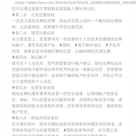
（https://www.ifeve.com/Article/html/Article_20260518094524_3591
您可以通过搜索引擎搜索或直接输入网址来访问。
❥第二步：点击注册按钮
一旦进入猫先生网站官网，您会在页面上找到一个醒目的注册按
钮。点击该按钮，您将被引导至注册页面。
❥第三步：填写注册信息
在注册页面上，您需要填写一些必要的个人信息来创建猫先生网
站账户。通常包括用户名、❥密码、❥电子邮件地址、❥手机号
码等。请务必提供准确完整的信息，以确保顺利完成注册。
❥第四步：验证账户
填写完个人信息后，您可能需要进行账户验证。猫先生网站会向
您提供的电子邮件地址或手机号码发送一条验证信息，您需要按
照提示进行验证操作。这有助于确保账户的安全性，并防止不法
分子滥用您的个人信息。
❥第五步：设置安全选项
猫先生网站通常要求您设置一些安全选项，以增强账户的安全
性。例如，可以设置安全问题和答案，启用两步验证等功能。请
根据系统的提示设置相关选项，并妥善保管相关信息，确保您的
账户安全。
❥第六步：阅读并同意条款
在注册过程中，猫先生网站会提供使用条款和规定供您阅读。这
些条款包括平台的使用规范、❥隐私政策等内容。在注册之前，
请仔细阅读并理解这些条款，并确保您同意并愿意遵守。