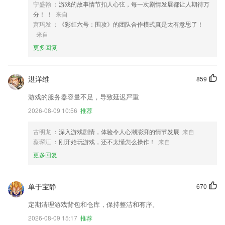
宁盛翰
：游戏的故事情节扣人心弦，每一次剧情发展都让人期待万
分！ ！
来自
萧玛发
：《彩虹六号：围攻》的团队合作模式真是太有意思了！
来自
更多回复
湛洋维
859
游戏的服务器容量不足，导致延迟严重
2026-08-09 10:56
推荐
古明龙
：深入游戏剧情，体验令人心潮澎湃的情节发展
来自
蔡琛江
：刚开始玩游戏，还不太懂怎么操作！
来自
更多回复
单于宝静
670
定期清理游戏背包和仓库，保持整洁和有序。
2026-08-09 15:17
推荐