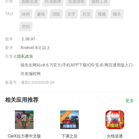
分类
跑酷竞速
扑克棋牌
竞速游戏
辅助工具
TAG
休闲
趣味
消除
文字
社交
视频
聊天
空间
版本
2.38.97
要求
Android 8.0 以上
开发者
隐私政策
猫先生网站v8.6.7(官方)手机APP下载IOS/安卓/网页通用版入口-
并发编程网
备案号：豫B2-20030028-29
相关应用推荐
更多
CarX拉力赛中文版
下课之后
火线追逐