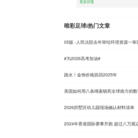
更多回复
唯彩足球i热门文章
05版 -人民法院去年审结环境资源一审案
#为2026高考加油#
跳水！金饰价格跌回2025年
美国如何用八条绳索锁死全球南方的数
2026拱墅区幼儿园现场确认材料清单
2024年香港国际赛事开跑 超过八万观