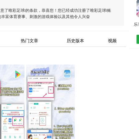
同意了
唯彩足球i
的条款，恭喜您！您已经成功注册了唯彩足球i账
的丰富体育赛事、刺激的游戏体验以及其他令人兴奋
热门文章
历史版本
视频