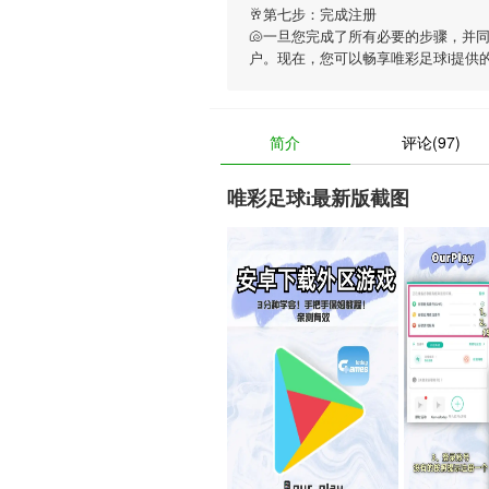
🥂第七步：完成注册
🐚一旦您完成了所有必要的步骤，并
户。现在，您可以畅享
唯彩足球i
提供
简介
评论(97)
唯彩足球i最新版截图