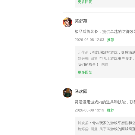
更多回复
联系我们
以上就是唯彩足球i的介绍，如果您喜欢
我们更好的对产品进行优化修改。
莫舒苑
极品盾牌装备，提供卓越的防御效
2026-06-08 12:03
推荐
元萍茗
：挑战困难的游戏，爽感满
舒兴梅 回复 范儿士
游戏用户收徒
我们的故事！
来自
更多回复
马欢阳
灵活运用游戏内的道具和技能，获
2026-06-08 13:19
推荐
钟欢柔
：骨灰玩家的游戏平衡性和
施烁雯 回复 凤宇涛
游戏的商城简