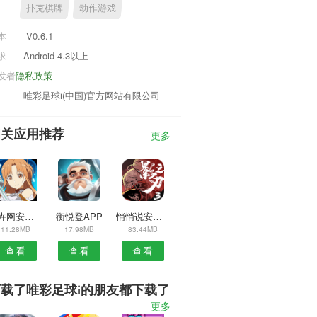
扑克棋牌
动作游戏
本
V0.6.1
求
Android 4.3以上
发者
隐私政策
唯彩足球i(中国)官方网站有限公司
相关应用推荐
更多
花卉网安卓版
衡悦登APP
悄悄说安卓版
11.28MB
17.98MB
83.44MB
查看
查看
查看
下载了唯彩足球i的朋友都下载了
更多