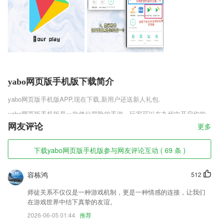
yabo网页版手机版下载简介
yabo网页版手机版
APP,现在下载,新用户还送新人礼包.
yabo网页版手机版是一款修仙冒险的手游，玩家可以在九州中开启你的
历练，抓捕各种异兽成为自己的宠物，各种各样的萌宠让玩家可以去培
网友评论
更多
养，各种各样的战斗武学，提升自己的战斗实力，大量的游戏资源通过秘
境和冒险获取，慢慢积累实力，总有一天可以一鸣惊人。
下载yabo网页版手机版参与网友评论互动 ( 69 条 )
yabo网页版手机版软件特色
容栋鸿
512
1,精细化权威教材
2,扩大宣传效果 展示学校形象
师徒关系不仅仅是一种游戏机制，更是一种情感的连接，让我们
在游戏世界中结下真挚的友谊。
3,【成长档案】 学生考勤记录，体能测试数据，学业成绩尽在掌握，方
便老师和家长查询；
2026-06-05 01:44
推荐