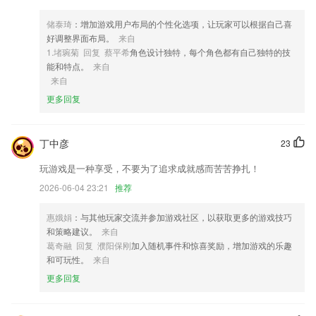
4,精准的推广服务，数据系统的综合软件。实用的工具很多，推广的素材
储泰琦
：增加游戏用户布局的个性化选项，让玩家可以根据自己喜
也有；
好调整界面布局。
来自
5,供给多款贴心小工具, 如开屏闪学、考试日历, 让你英语随心学。
1.堵琬菊 回复 蔡平希
角色设计独特，每个角色都有自己独特的技
能和特点。
来自
6,创建计划，实时跟踪：随时随地创建学习计划，迅速分配学习任务；实
来自
时跟踪学习进度，在线学习不再漫无目的。
更多回复
yabo网页版手机版软件优势
1.这个软件和数学进行了完美的结合，能够提高孩子的思维能力。
丁中彦
23
2.：手机采编校园动态，实时分享学生故事，成为连通家校的新通道。
玩游戏是一种享受，不要为了追求成就感而苦苦挣扎！
3.出国日语字典、日语词典！日本翻译、日语翻译软件，准确的日语翻译
器、日文翻译器、日语翻译官！用日语输入法、日文输入法、日语键盘练
2026-06-04 23:21
推荐
习日语！日文拍照翻译（翻譯）、翻译拍照翻译迅速搞定！日文翻译、中
日翻译利器！外语翻译助手！日语手写输入实时翻译日语助手！
惠娥娟
：与其他玩家交流并参加游戏社区，以获取更多的游戏技巧
和策略建议。
来自
4.高频考点＋高频易错，深入解析，助你牢记常考、易错点！
葛奇融 回复 濮阳保刚
加入随机事件和惊喜奖励，增加游戏的乐趣
5.订阅、收藏专业人士发布的学习计划，获取学习资料和学习方法.
和可玩性。
来自
更多回复
6.让你做的所有测试考题均赶在其他考生的前端。
yabo网页版手机版更新了什么?