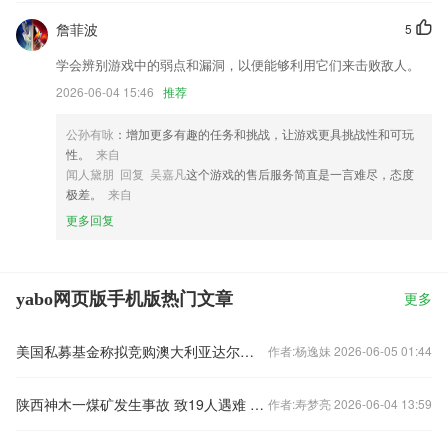
詹菲波
5
学会辨别游戏中的弱点和漏洞，以便能够利用它们来击败敌人。
2026-06-04 15:46
推荐
公孙有咏
：增加更多有趣的任务和挑战，让游戏更具挑战性和可玩
性。
来自
闻人黛朋 回复 吴嘉凡
这个游戏的售后服务简直是一言难尽，态度
极差。
来自
更多回复
yabo网页版手机版热门文章
更多
美国私募基金称拟竞购澳大利亚达尔文港 外交部回应
作者:杨逸妹 2026-06-05 01:44
陕西神木一煤矿发生事故 致19人遇难 仍有两人被困 救援在进行
作者:寿梦亮 2026-06-04 13:59