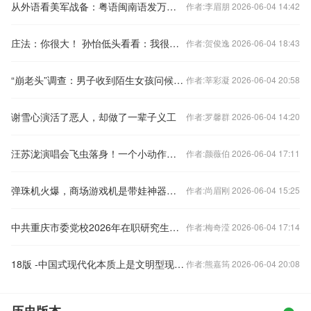
从外语看美军战备：粤语闽南语发万元补贴 新增维吾尔语
作者:李眉朋 2026-06-04 14:42
庄法：你很大！ 孙怡低头看看：我很大？哪里啊？
作者:贺俊逸 2026-06-04 18:43
“崩老头”调查：男子收到陌生女孩问候，200元换来5张自拍2条语音
作者:莘彩凝 2026-06-04 20:58
谢雪心演活了恶人，却做了一辈子义工
作者:罗馨群 2026-06-04 14:20
汪苏泷演唱会飞虫落身！一个小动作暗藏皮肤溃烂风险
作者:颜薇伯 2026-06-04 17:11
弹珠机火爆，商场游戏机是带娃神器还是电子鸦片？
作者:尚眉刚 2026-06-04 15:25
中共重庆市委党校2026年在职研究生政治真题
作者:梅奇滢 2026-06-04 17:14
18版 -中国式现代化本质上是文明型现代化（读懂中国·读懂中国式现代化）
作者:熊嘉筠 2026-06-04 20:08