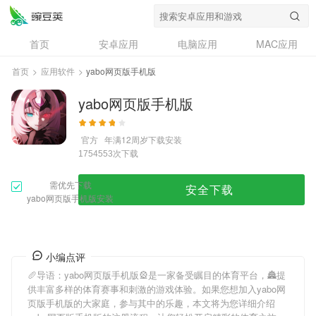
首页
安卓应用
电脑应用
MAC应用
资讯
专题
设计奖
创意应用
首页
>
应用软件
>
yabo网页版手机版
问答
yabo网页版手机版
官方
年满12周岁
下载安装
次下载
1754553
需优先下载
安全下载
yabo网页版手机版安装
小编点评
🥖导语：
yabo网页版手机版
🎡是一家备受瞩目的体育平台，🏯提
供丰富多样的体育赛事和刺激的游戏体验。如果您想加入
yabo网
页版手机版
的大家庭，参与其中的乐趣，本文将为您详细介绍