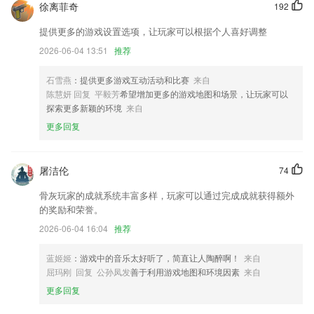
徐离菲奇
192
增加素材标记点，快速定位素材位置~
优化本地安装包扫描功能
提供更多的游戏设置选项，让玩家可以根据个人喜好调整
2026-06-04 13:51
推荐
休假显示假别资讯
修复部分bug和优化细节体验
石雪燕
：提供更多游戏互动活动和比赛
来自
订单搜索的优化以及搜索结果页支持直接导出对账
陈慧妍 回复 平毅芳
希望增加更多的游戏地图和场景，让玩家可以
探索更多新颖的环境
来自
新增专注关联任务增加更改删除功能
更多回复
联系我们
以上就是yabo网页版手机版的介绍，如果您喜欢这款软件，您可以到应
用商店进行打分评论，说出您的使用经历，以帮助我们更好的对产品进行
屠洁伦
74
优化修改。
骨灰玩家的成就系统丰富多样，玩家可以通过完成成就获得额外
的奖励和荣誉。
2026-06-04 16:04
推荐
蓝姬姬
：游戏中的音乐太好听了，简直让人陶醉啊！
来自
屈玛刚 回复 公孙凤发
善于利用游戏地图和环境因素
来自
更多回复