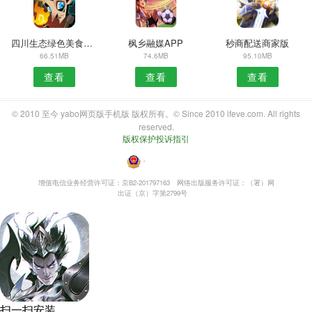
四川生态绿色美食APP
枫乡融媒APP
秒商配送商家版
66.51MB
74.6MB
95.10MB
查看
查看
查看
© 2010 至今 yabo网页版手机版 版权所有。© Since 2010 ifeve.com. All rights
reserved.
版权保护投诉指引
・
增值电信业务经营许可证：京B2-201797163
网络出版服务许可证：（署）网
出证（京）字第2799号
扫一扫安装