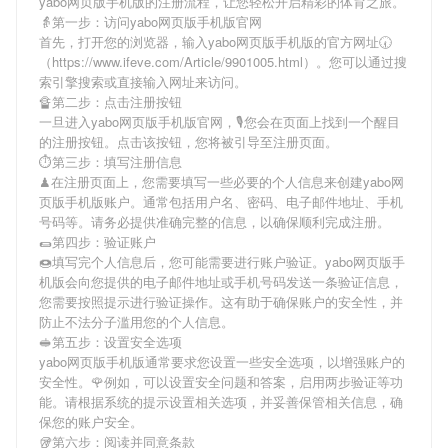
yabo网页版手机版
的注册流程，让您轻松开启精彩的体育之旅。
👵第一步：访问yabo网页版手机版官网
首先，打开您的浏览器，输入
yabo网页版手机版
的官方网址🕢
（https://www.ifeve.com/Article/9901005.html）。您可以通过搜
索引擎搜索或直接输入网址来访问。
🔏第二步：点击注册按钮
一旦进入
yabo网页版手机版
官网，🎙您会在页面上找到一个醒目
的注册按钮。点击该按钮，您将被引导至注册页面。
⏱第三步：填写注册信息
♟在注册页面上，您需要填写一些必要的个人信息来创建
yabo网
页版手机版
账户。通常包括用户名、密码、电子邮件地址、手机
号码等。请务必提供准确完整的信息，以确保顺利完成注册。
🌯第四步：验证账户
🍩填写完个人信息后，您可能需要进行账户验证。
yabo网页版手
机版
会向您提供的电子邮件地址或手机号码发送一条验证信息，
您需要按照提示进行验证操作。这有助于确保账户的安全性，并
防止不法分子滥用您的个人信息。
🥪第五步：设置安全选项
yabo网页版手机版
通常要求您设置一些安全选项，以增强账户的
安全性。🌹例如，可以设置安全问题和答案，启用两步验证等功
能。请根据系统的提示设置相关选项，并妥善保管相关信息，确
保您的账户安全。
🥡第六步：阅读并同意条款