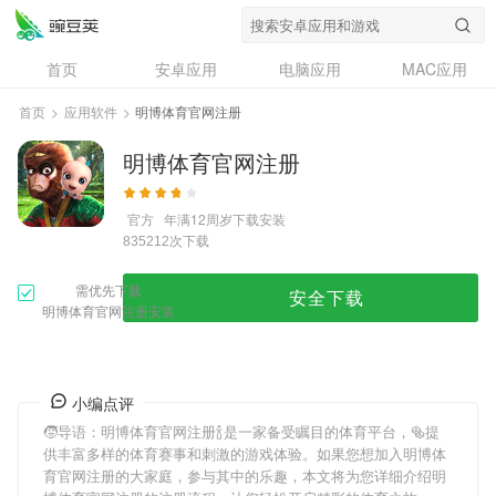
首页
安卓应用
电脑应用
MAC应用
资讯
专题
设计奖
创意应用
首页
>
应用软件
>
明博体育官网注册
问答
明博体育官网注册
官方
年满12周岁
下载安装
次下载
835212
需优先下载
安全下载
明博体育官网注册安装
小编点评
🧒导语：
明博体育官网注册
🍾是一家备受瞩目的体育平台，🥯提
供丰富多样的体育赛事和刺激的游戏体验。如果您想加入
明博体
育官网注册
的大家庭，参与其中的乐趣，本文将为您详细介绍
明