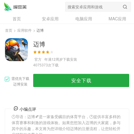
首页
安卓应用
电脑应用
MAC应用
资讯
专题
设计奖
创意应用
首页
>
应用软件
>
迈博
问答
迈博
官方
年满12周岁
下载安装
次下载
4075373
需优先下载
安全下载
迈博安装
小编点评
🕓导语：
迈博
🍂是一家备受瞩目的体育平台，🕐提供丰富多样的
体育赛事和刺激的游戏体验。如果您想加入
迈博
的大家庭，参与
其中的乐趣，本文将为您详细介绍
迈博
的注册流程，让您轻松开