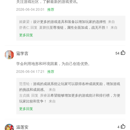
关注游戏社区，了解最新的游戏资讯。
听书得学分：完成每日听书任务签到均可获得学分
2026-06-04 20:01
推荐
优化若干细节，提升用户体验。
姬豪梁
：设计更多的游戏道具和装备以增加玩家的选择性
来自
优化新手用户使用体验
舒勇仁 回复 夏鹏悦
至尊项链，属性全面加成，战无不胜！
来自
短信验证码改为6位
更多回复
发布货源给物流商进行支配司机
联系我们
寇学言
54
以上就是迈博的介绍，如果您喜欢这款软件，您可以到应用商店进行打分
评论，说出您的使用经历，以帮助我们更好的对产品进行优化修改。
学会利用地形和环境因素，为自己创造优势。
2026-06-04 17:21
推荐
范雪轮
：游戏的成就系统让玩家可以获得各种成就奖励，增加游戏
的挑战和成就感。
来自
古贞娥 回复 庾睿菡
希望能够增加更多的游戏统计和排行榜，方便
玩家比较和竞争！
来自
更多回复
温莲安
4