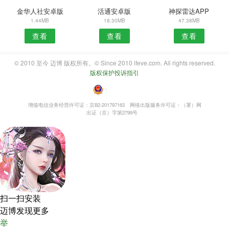
金华人社安卓版
活通安卓版
神探雷达APP
1.44MB
18.30MB
47.38MB
查看
查看
查看
© 2010 至今 迈博 版权所有。© Since 2010 ifeve.com. All rights reserved.
版权保护投诉指引
・
增值电信业务经营许可证：京B2-201797163
网络出版服务许可证：（署）网
出证（京）字第2799号
扫一扫安装
迈博发现更多
举