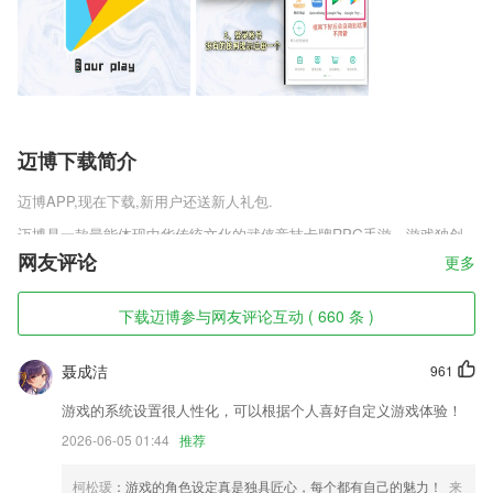
迈博下载简介
迈博
APP,现在下载,新用户还送新人礼包.
迈博是一款最能体现中华传统文化的武侠竞技卡牌RPG手游，游戏独创
性将剧情RPG和策略卡牌完美融合，为你展现出了一个真实热血的江湖
网友评论
更多
世界，挑战江湖老道和江湖恶霸，成就荣耀，获取武林秘籍和传奇装备，
奇想江湖手游官方正版v1.9.2你将化身为一名少年，闯荡武林，遇见不一
下载迈博参与网友评论互动 ( 660 条 )
样的武侠!
迈博软件特色
聂成洁
961
1,用户在采购商城上可以直接找到生产商，与生产商对接，找到第一手的
游戏的系统设置很人性化，可以根据个人喜好自定义游戏体验！
货源。
2026-06-05 01:44
推荐
2,【下半场进球预测】
3,通过丰富的资源、新颖的形式，带给2265用户全新体验。
柯松瑗
：游戏的角色设定真是独具匠心，每个都有自己的魅力！
来