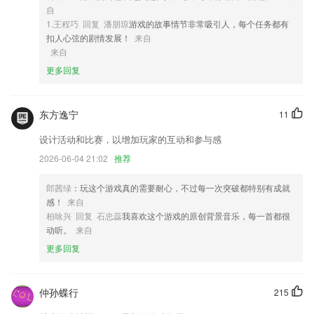
自
4,在线可以直接播放视频课程进行学习，可以跟着视频中的行业大佬学习
1.王程巧 回复 潘朋琼
游戏的故事情节非常吸引人，每个任务都有
经验；
扣人心弦的剧情发展！
来自
5,【政策扶持】JPARK全方位提供技术、政策支持
来自
6,最新的政务动态能够了如指掌，点击进入就能浏览
更多回复
迈博软件优势
东方逸宁
11
1.平台提供海量的学习内容，可以供2265用户随意的进行选择；
2.·通过爱学堂教师实现网络教学非常的方便
设计活动和比赛，以增加玩家的互动和参与感
3.允许老师随时随地检查自己的课程安排和时间表，这对于学校的集成管
2026-06-04 21:02
推荐
理非常方便。
郎茜绿
：玩这个游戏真的需要耐心，不过每一次突破都特别有成就
4.自由度高、简单易用，有效激励约束学生行为习惯
感！
来自
5.夜间模式设置、字体大小样式设置等，使用更方便。
柏咏兴 回复 石忠蕊
我喜欢这个游戏的原创背景音乐，每一首都很
动听。
来自
6.从aaZ划分了27个级别，全面覆盖启蒙阶段到大学，适合不同能力不同
更多回复
年龄段的孩子，让每一个孩子都可以找到适合自己的内容并且能自主学
习！
迈博更新了什么?
仲孙蝶行
215
优化设备老化参数计算图形显示