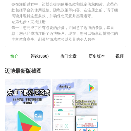
🥧在注册过程中，
迈博
会提供使用条款和规定供您阅读。这些条
款包括平台的使用规范、隐私政策等内容。在注册之前，请仔细
阅读并理解这些条款，并确保您同意并愿意遵守。
🛸第七步：完成注册
🔵一旦您完成了所有必要的步骤，并同意了
迈博
的条款，恭喜
您！您已经成功注册了迈博账户。现在，您可以畅享
迈博
提供的
丰富体育赛事、刺激的游戏体验以及其他令人兴奋
简介
评论(368)
热门文章
历史版本
视频
迈博最新版截图