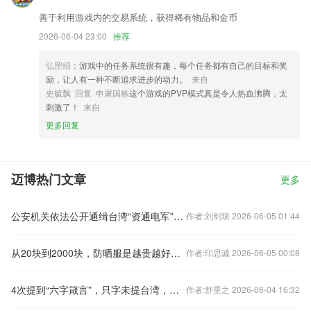
善于利用游戏内的交易系统，获得稀有物品和金币
2026-06-04 23:00
推荐
弘罡绍
：游戏中的任务系统很有趣，每个任务都有自己的目标和奖
励，让人有一种不断追求进步的动力。
来自
史毓飘 回复 申屠国栋
这个游戏的PVP模式真是令人热血沸腾，太
刺激了！
来自
更多回复
迈博热门文章
更多
公安机关依法公开通缉台湾“资通电军”重要犯罪嫌疑人
作者:刘剑琰 2026-06-05 01:44
从20块到2000块，防晒服是越贵越好吗？
作者:印思诚 2026-06-05 00:08
4次提到“六字箴言”，只字未提台湾，美国在释放什么信号？
作者:舒星之 2026-06-04 16:32