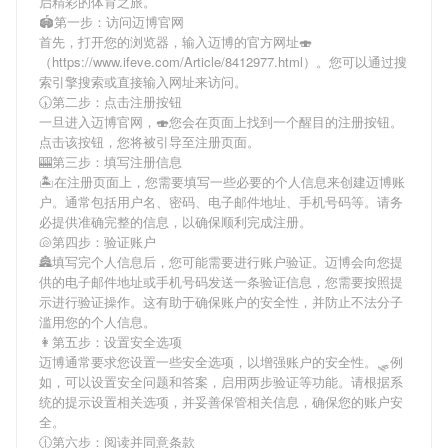
启精彩的体育之旅。
🏟第一步：访问迈博官网
首先，打开您的浏览器，输入
迈博
的官方网址🍣
（https://www.ifeve.com/Article/8412977.html）。您可以通过搜
索引擎搜索或直接输入网址来访问。
🕠第二步：点击注册按钮
一旦进入
迈博
官网，🍣您会在页面上找到一个醒目的注册按钮。
点击该按钮，您将被引导至注册页面。
🎰第三步：填写注册信息
🏝在注册页面上，您需要填写一些必要的个人信息来创建
迈博
账
户。通常包括用户名、密码、电子邮件地址、手机号码等。请务
必提供准确完整的信息，以确保顺利完成注册。
🐚第四步：验证账户
🏯填写完个人信息后，您可能需要进行账户验证。
迈博
会向您提
供的电子邮件地址或手机号码发送一条验证信息，您需要按照提
示进行验证操作。这有助于确保账户的安全性，并防止不法分子
滥用您的个人信息。
👩第五步：设置安全选项
迈博
通常要求您设置一些安全选项，以增强账户的安全性。🛷例
如，可以设置安全问题和答案，启用两步验证等功能。请根据系
统的提示设置相关选项，并妥善保管相关信息，确保您的账户安
全。
🕧第六步：阅读并同意条款