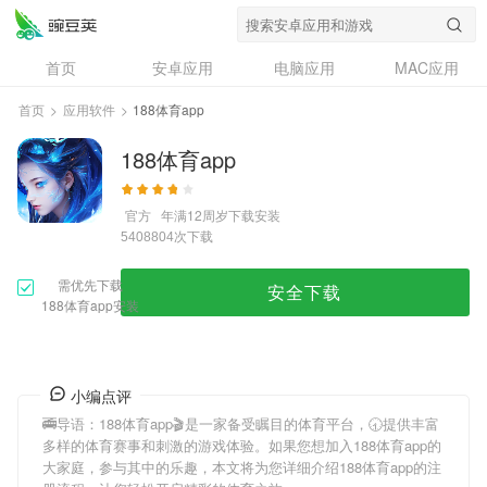
首页
安卓应用
电脑应用
MAC应用
资讯
专题
设计奖
创意应用
首页
>
应用软件
>
188体育app
问答
188体育app
官方
年满12周岁
下载安装
次下载
5408804
需优先下载
安全下载
188体育app安装
小编点评
🚎导语：
188体育app
🎬是一家备受瞩目的体育平台，🕣提供丰富
多样的体育赛事和刺激的游戏体验。如果您想加入
188体育app
的
大家庭，参与其中的乐趣，本文将为您详细介绍
188体育app
的注