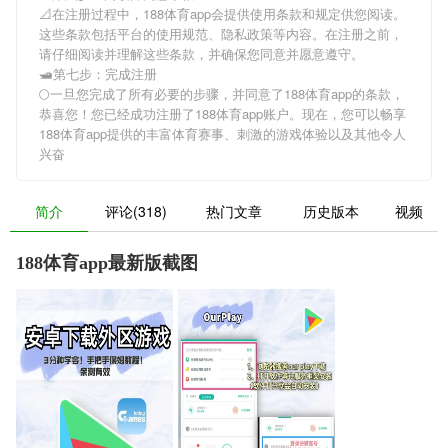
📐在注册过程中，
188体育app
会提供使用条款和规定供您阅读。
这些条款包括平台的使用规范、隐私政策等内容。在注册之前，
请仔细阅读并理解这些条款，并确保您同意并愿意遵守。
🛥第七步：完成注册
🌕一旦您完成了所有必要的步骤，并同意了
188体育app
的条款，
恭喜您！您已经成功注册了188体育app账户。现在，您可以畅享
188体育app
提供的丰富体育赛事、刺激的游戏体验以及其他令人
兴奋
简介
评论(318)
热门文章
历史版本
视频
188体育app最新版截图