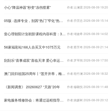
小心“降温神器”秒变“冻伤喷雾”
作者:云澜震 2026-08-09 19:20
05版 -选择专业，别因“热门”窄化“热爱”（教育时评）
作者:乔罡忠 2026-08-09 15:14
壹心理朝阳计划初阶课程内容科普：3个月学什么？
作者:堵婕希 2026-08-09 14:02
56家福彩站166人合买又中1075万元
作者:蔡芳奇 2026-08-09 21:14
刮刮乐“喜事成双”喜临天津 爱心幸运常相伴
作者:罗琴阅 2026-08-09 17:50
澳门回归祖国25周年丨“莲开并蒂，梅结同心——齐白石的艺术世界”艺术展澳门揭幕
作者:嵇竹澜 2026-08-09 18:32
《新闻调查》 20260627 “天路”20年
作者:穆颖悦 2026-08-09 11:48
家电服务维修协会：将通过远程指导消费者进行家电维修服务
作者:姚媛树 2026-08-09 20:12