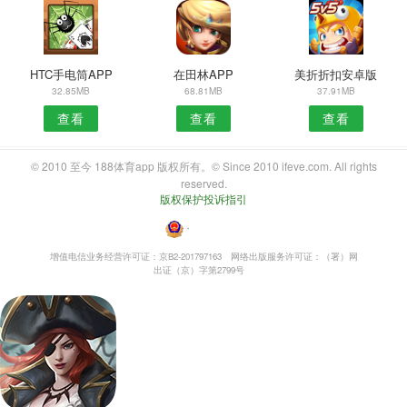
HTC手电筒APP
在田林APP
美折折扣安卓版
32.85MB
68.81MB
37.91MB
查看
查看
查看
© 2010 至今 188体育app 版权所有。© Since 2010 ifeve.com. All rights
reserved.
版权保护投诉指引
・
增值电信业务经营许可证：京B2-201797163
网络出版服务许可证：（署）网
出证（京）字第2799号