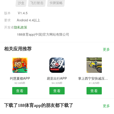
沙盒
飞行射击
卡牌策略
版本
V1.4.5
要求
Android 4.4以上
开发者
隐私政策
188体育app(中国)官方网站有限公司
相关应用推荐
更多
约慧夏都APP
易至出行APP
掌上西宁安快减压APP
92.68MB
94.30MB
41.82MB
查看
查看
查看
下载了188体育app的朋友都下载了
更多