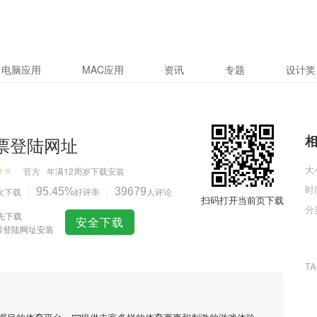
电脑应用
MAC应用
资讯
专题
设计奖
票登陆网址
大
官方
年满12周岁
下载安装
时
次下载
95.45%
好评率
39679
人评论
扫码打开当前页下载
分
先下载
安全下载
票登陆网址安装
T