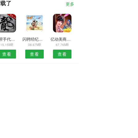
下载了
更多
好帮手代驾安卓版
闪聘经纪人安卓版
亿动美商家安卓版
15.15MB
38.67MB
67.76MB
查看
查看
查看