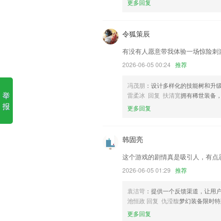
更多回复
1.详实记录全班学生行为表现，一目了
2.随时一对一辅导，定制专属学习计划，
令狐策辰
3.学习中的任何问题也可以及时咨询我们
有没有人愿意带我体验一场惊险刺
4.·24小时内问答，在1V1时间内解决问题
2026-06-05 00:24
推荐
5.每个考试均精益求精打造出完善的课程
6.不管你有什么样的需求都可以很好的满
冯茂朋
：设计多样化的技能树和升
举
雷柔冰 回复 扶清宽
拥有稀世装备
w彩票登陆网址更新了什么?
报
更多回复
新增自动续费功能
音频剪辑格式转换
韩固亮
优化求购功能。
这个游戏的剧情真是吸引人，有点
新手引导替换;
2026-06-05 01:29
推荐
标签图标无法更改问题
解决微聊会话中拍照卡顿的问题
袁洁苛
：提供一个反馈渠道，让用
池恒政 回复 仇滢馥
梦幻装备限时特
联系我们
以上就是w彩票登陆网址的介绍，如果您
更多回复