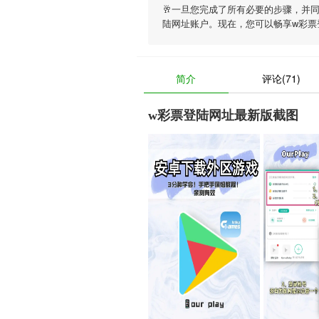
🥂一旦您完成了所有必要的步骤，并
陆网址账户。现在，您可以畅享
w彩票
简介
评论(71)
w彩票登陆网址最新版截图