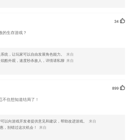
然的班级情况，帮助老师发现班级管理盲点，看见管理成效
监督学习进度
34
的老师。
激的生存游戏？
足你，线上学习真的是方便了很多；
级系统，让玩家可以自由发展角色能力。
来自
，炫酷外观，速度秒杀敌人，详情请私聊
来自
899
忍不住想知道结局了！
户可以向游戏开发者提供意见和建议，帮助改进游戏。
来自
惠，别错过这次机会！
来自
喜欢这款软件，您可以到应用商店进行打分评论，说出您的使用经历，