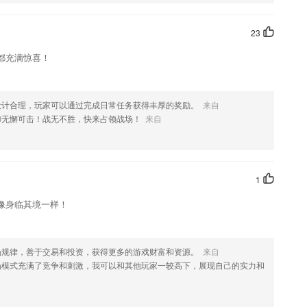
23
都充满惊喜！
设计合理，玩家可以通过完成日常任务获得丰厚的奖励。
来自
御无懈可击！战无不胜，快来占领战场！
来自
1
像身临其境一样！
场规律，善于交易和投资，获得更多的游戏财富和资源。
来自
场模式充满了竞争和刺激，我可以和其他玩家一较高下，展现自己的实力和