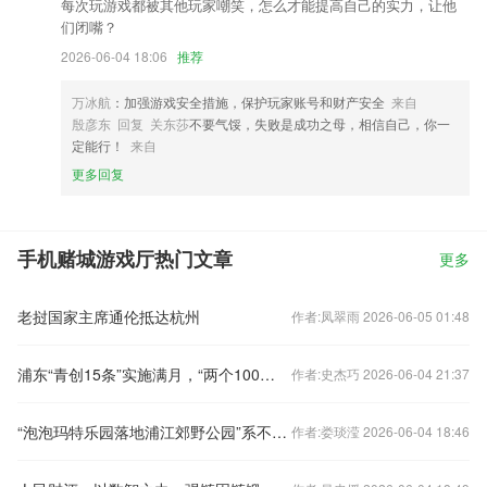
每次玩游戏都被其他玩家嘲笑，怎么才能提高自己的实力，让他
们闭嘴？
2026-06-04 18:06
推荐
万冰航
：加强游戏安全措施，保护玩家账号和财产安全
来自
殷彦东 回复 关东莎
不要气馁，失败是成功之母，相信自己，你一
定能行！
来自
更多回复
手机赌城游戏厅热门文章
更多
老挝国家主席通伦抵达杭州
作者:凤翠雨 2026-06-05 01:48
浦东“青创15条”实施满月，“两个100万”受青年人才热捧
作者:史杰巧 2026-06-04 21:37
“泡泡玛特乐园落地浦江郊野公园”系不实信息
作者:娄琰滢 2026-06-04 18:46