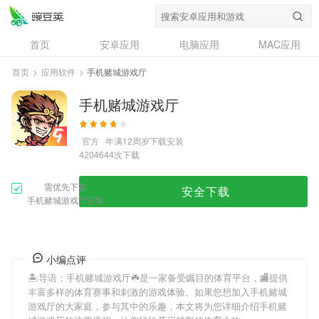
首页
安卓应用
电脑应用
MAC应用
资讯
专题
设计奖
创意应用
首页
>
应用软件
>
手机赌城游戏厅
问答
手机赌城游戏厅
官方
年满12周岁
下载安装
次下载
4204644
需优先下载
安全下载
手机赌城游戏厅安装
小编点评
🏝导语：
手机赌城游戏厅
☘是一家备受瞩目的体育平台，🏬提供
丰富多样的体育赛事和刺激的游戏体验。如果您想加入
手机赌城
游戏厅
的大家庭，参与其中的乐趣，本文将为您详细介绍
手机赌