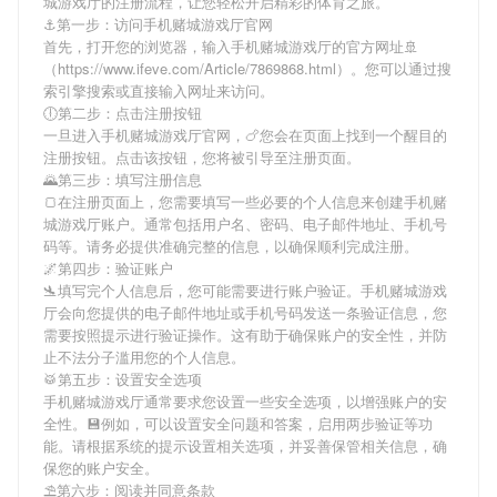
城游戏厅
的注册流程，让您轻松开启精彩的体育之旅。
⚓️第一步：访问手机赌城游戏厅官网
首先，打开您的浏览器，输入
手机赌城游戏厅
的官方网址🚢
（https://www.ifeve.com/Article/7869868.html）。您可以通过搜
索引擎搜索或直接输入网址来访问。
🕕第二步：点击注册按钮
一旦进入
手机赌城游戏厅
官网，🍗您会在页面上找到一个醒目的
注册按钮。点击该按钮，您将被引导至注册页面。
🌄第三步：填写注册信息
🍞在注册页面上，您需要填写一些必要的个人信息来创建
手机赌
城游戏厅
账户。通常包括用户名、密码、电子邮件地址、手机号
码等。请务必提供准确完整的信息，以确保顺利完成注册。
🌌第四步：验证账户
🛬填写完个人信息后，您可能需要进行账户验证。
手机赌城游戏
厅
会向您提供的电子邮件地址或手机号码发送一条验证信息，您
需要按照提示进行验证操作。这有助于确保账户的安全性，并防
止不法分子滥用您的个人信息。
🥁第五步：设置安全选项
手机赌城游戏厅
通常要求您设置一些安全选项，以增强账户的安
全性。💾例如，可以设置安全问题和答案，启用两步验证等功
能。请根据系统的提示设置相关选项，并妥善保管相关信息，确
保您的账户安全。
⛱第六步：阅读并同意条款