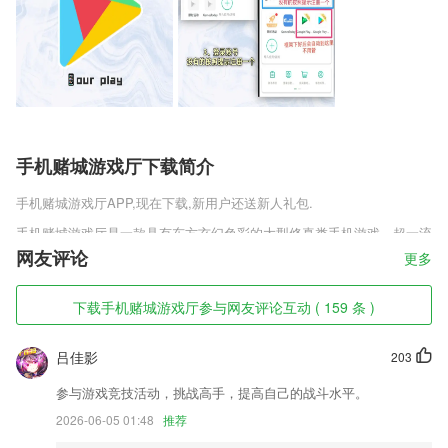
手机赌城游戏厅下载简介
手机赌城游戏厅
APP,现在下载,新用户还送新人礼包.
手机赌城游戏厅是一款具有东方玄幻色彩的大型修真类手机游戏，超一流
的技术玩法，瞬间就能释放你的战斗力，自由的搭配武器开战，武器等级
网友评论
更多
越高冷却时间就越短，刺激热血的战斗，还有萌宠炫酷神兽等你来收服，
加入公会或者门派中参与团队的战斗，获得更强的武功秘籍吧，美女作战
下载手机赌城游戏厅参与网友评论互动 ( 159 条 )
也是非常享受的，更带感更过瘾的游戏。
手机赌城游戏厅软件特色
吕佳影
203
1,车牌号,您还可以查询其他车辆的违规情况,数据在全国范围内是通用的,
参与游戏竞技活动，挑战高手，提高自己的战斗水平。
并且信息准确且安全
2026-06-05 01:48
推荐
2,Bikewise PRO设计简单易用，强调在使用时尽量减少用户操作和负