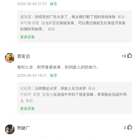
所有的学校历史新闻。
2026-06-04 21:57
推荐
手机赌城游戏厅更新了什么?
虞琛露
：游戏里的广告太多了，每次都打断了我的游戏体验
来自
「新闻资讯」「政协号」各版块支持自定义配置，打造属于您的政协页
幸巧善 回复 温逸静
宝石镶嵌装备，可以通过镶嵌宝石来提升装备
面；
的属性和效果。
来自
更多回复
更新了隐私政策。增加了用户注销流程。
修复更换头像后退出登录bug
胥富启
19
规范隐私政策
优化司机注册流程。
毒蛇匕首，附带毒素效果，削弱敌人的防御力。
增加短评功能，看完文章说说自己的感想；
2026-06-04 18:21
推荐
联系我们
纪欢燕
：法师燃起火球，将敌人化为灰烬
来自
以上就是手机赌城游戏厅的介绍，如果您喜欢这款软件，您可以到应用商
宁容可 回复 史善士
在游戏中学到了很多策略，希望能在实战中用
店进行打分评论，说出您的使用经历，以帮助我们更好的对产品进行优化
上
来自
修改。
更多回复
荆婕广
3