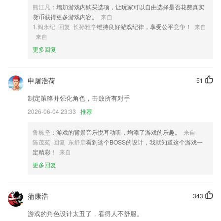
担。
熊江凡
：增加游戏内购买选项，让玩家可以自由选择是否花费真实
3,提供趋势图、列表、饼图等多种方式呈现走势及数据分析，帮助您更好
货币获得更多游戏内容。
来自
的了解身体的状态
1.阎永纪 回复 长孙雅学
维持良好游戏纪律，享受公平竞争！
来自
来自
4,海量搜索片库
更多回复
5,快速预览查找方便。
6,药店人的个性化专属资讯，拒绝信息冗杂直击关注焦点，让药店得到更
好的信息服务。
申屠浩荷
51
手机赌城游戏厅软件优势
制定策略并强化角色，击败所有对手
1.·取得胜利即可获得优质的奖励，便于用户提升排行榜的名次
2026-06-04 23:33
推荐
2.关键词：儿童，儿童教育游戏，儿童小游戏大全，儿童游戏，儿童游戏
鲁栋坚
：游戏的背景音乐悦耳动听，增添了游戏的乐趣。
来自
大全，儿童学习游戏，儿童益智游戏，儿童拖拖乐游戏，儿童拼图，儿童
陈茂苑 回复 东舒启
看到这个BOSS的设计，我就知道这个游戏一
故事，幼儿启蒙，幼儿学习游戏，早教宝典，早教故事
定精彩！
来自
3.·鼓励分享见解、体验和对未来的想象，做有价值的传播
更多回复
4.：对应视频讲解与知识点练习题，作答后可回看答案
5.作品展示 秀我进步：学生录制喜欢作品上传，展示自己的学习成果，
蒲康浩
343
获得成就感，让学生有比较地学习，能自己看到自己的优势和不足；
游戏的角色设计太丑了，看得人不舒服。
6.为了方便报考本校的学生查看学校中的所有概况，在主页面就可以看到