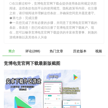
🌕在注册过程中，
竞博电竞官网下载
会提供使用条款和规定供您
阅读。这些条款包括平台的使用规范、隐私政策等内容。在注册
之前，请仔细阅读并理解这些条款，并确保您同意并愿意遵守。
🥥第七步：完成注册
🐡一旦您完成了所有必要的步骤，并同意了
竞博电竞官网下载
的
条款，恭喜您！您已经成功注册了竞博电竞官网下载账户。现
在，您可以畅享
竞博电竞官网下载
提供的丰富体育赛事、刺激的
游戏体验以及其他令人兴奋
简介
评论(288)
热门文章
历史版本
视频
竞博电竞官网下载最新版截图