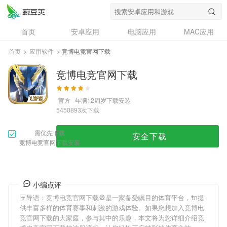
首页
安卓应用
电脑应用
MAC应用
资讯
专题
设计奖
创意应用
首页
>
应用软件
>
竞博电竞官网下载
问答
竞博电竞官网下载
官方
年满12周岁
下载安装
次下载
5450893
需优先下载
安全下载
竞博电竞官网下载安装
小编点评
🈂导语：
竞博电竞官网下载
🎡是一家备受瞩目的体育平台，🔌提
供丰富多样的体育赛事和刺激的游戏体验。如果您想加入
竞博电
竞官网下载
的大家庭，参与其中的乐趣，本文将为您详细介绍
竞