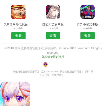
¾尔语网络电视台安卓版
自动工坊安卓版
得力小智安卓版
9.25MB
22.27MB
0.98MB
查看
查看
查看
© 2010 至今 竞博电竞官网下载 版权所有。© Since 2010 ifeve.com. All rights
reserved.
版权保护投诉指引
・
增值电信业务经营许可证：京B2-201797163
网络出版服务许可证：（署）网
出证（京）字第2799号