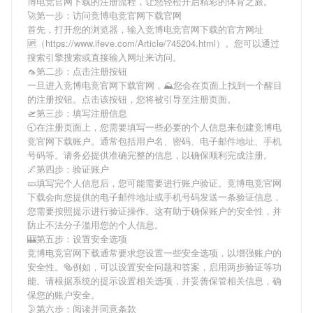
博电竞官网下载
的注册流程，让您轻松开启精彩的体育之旅。
🚀第一步：访问竞博电竞官网下载官网
首先，打开您的浏览器，输入
竞博电竞官网下载
的官方网址
🆙（https://www.ifeve.com/Article/745204.html）。您可以通过
搜索引擎搜索或直接输入网址来访问。
🦟第二步：点击注册按钮
一旦进入
竞博电竞官网下载
官网，⛰您会在页面上找到一个醒目
的注册按钮。点击该按钮，您将被引导至注册页面。
🛫第三步：填写注册信息
🕤在注册页面上，您需要填写一些必要的个人信息来创建
竞博电
竞官网下载
账户。通常包括用户名、密码、电子邮件地址、手机
号码等。请务必提供准确完整的信息，以确保顺利完成注册。
🌌第四步：验证账户
🥒填写完个人信息后，您可能需要进行账户验证。
竞博电竞官网
下载
会向您提供的电子邮件地址或手机号码发送一条验证信息，
您需要按照提示进行验证操作。这有助于确保账户的安全性，并
防止不法分子滥用您的个人信息。
🎰第五步：设置安全选项
竞博电竞官网下载
通常要求您设置一些安全选项，以增强账户的
安全性。🥯例如，可以设置安全问题和答案，启用两步验证等功
能。请根据系统的提示设置相关选项，并妥善保管相关信息，确
保您的账户安全。
🌛第六步：阅读并同意条款