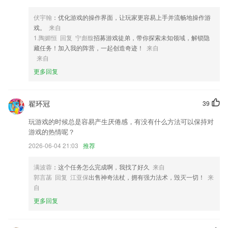
4,享受到实时在线管理的简洁,用户查看最全的功能信息更省心
5,基于白板模式的纯板书讲解录制；
伏宇翰
：优化游戏的操作界面，让玩家更容易上手并流畅地操作游
戏。
来自
6,课中 AI智能互动学习 专业外教高频互动，游戏化情景教学，让孩子学
1.陶媚恒 回复 宁彪馥
招募游戏徒弟，带你探索未知领域，解锁隐
习更专注，更轻松
藏任务！加入我的阵营，一起创造奇迹！
来自
竞博电竞官网下载软件优势
来自
更多回复
1.书包中有七年级到九年级的科学书籍，手机课堂即刻开启！
2.·刷题的时候可以选择碎片练习模式，可以充分利用碎片时间刷题
翟环冠
39
3.·随时携带手机就可开启学习，能够为考生减轻更多学习负担
4.在宝贝听英语单词发音，学习单词卡绘本课程时，爸爸妈妈也可以在
玩游戏的时候总是容易产生厌倦感，有没有什么方法可以保持对
旁，扮演小朋友“词典”的角色，提高小朋友们的学习效率，增进亲子关系
游戏的热情呢？
亲密。
2026-06-04 21:03
推荐
5.线下机构专业老师直播讲解，和线下一样的服务但花费更少的钱。直播
讲解随时互动，录播回看随时复习，保证你有一个系统性的学习网络，想
满波蓉
：这个任务怎么完成啊，我找了好久
来自
学什么都可以
郭言菡 回复 江亚保
出售神奇法杖，拥有强力法术，毁灭一切！
来
自
6.学习进度，分类展示
更多回复
竞博电竞官网下载更新了什么?
维修增加语音提醒开关