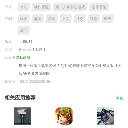
分类
奇幻
动作冒险
第一人称射击游戏
动作冒险
TAG
休闲
趣味
消除
文字
社交
视频
聊天
空间
版本
1.56.84
要求
Android 8.8 以上
开发者
隐私政策
世博手机版下载安装v6.7.5(中国)登陆下载官方IOS 安卓版 手机
版APP-并发编程网
备案号：豫B2-20030028-29
相关应用推荐
更多