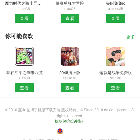
魔力时代之骑士异闻录官方版
健身单杠大冒险
尖叫兔兔io
0.98GB
2.35GB
378.11MB
查看
查看
查看
你可能喜欢
更多
我在江湖之剑来八荒
2048清正版
这就是战争免费版
2.17GB
721.61MB
50.6MB
查看
查看
查看
© 2010 至今 世博手机版下载安装 版权所有。© Since 2010 daxiongtv.com . All
rights reserved.
版权保护投诉指引
・