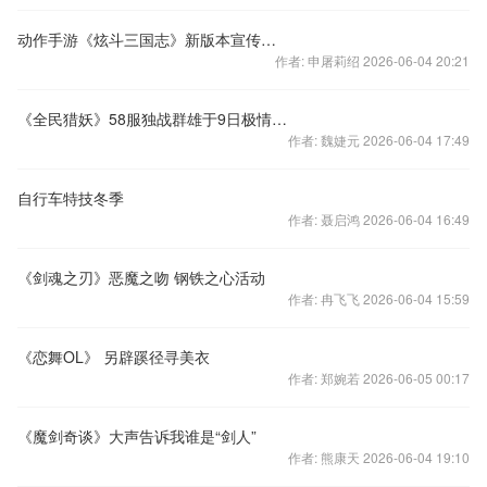
动作手游《炫斗三国志》新版本宣传视频预告片
作者: 申屠莉绍 2026-06-04 20:21
《全民猎妖》58服独战群雄于9日极情开启
作者: 魏婕元 2026-06-04 17:49
自行车特技冬季
作者: 聂启鸿 2026-06-04 16:49
《剑魂之刃》恶魔之吻 钢铁之心活动
作者: 冉飞飞 2026-06-04 15:59
《恋舞OL》 另辟蹊径寻美衣
作者: 郑婉若 2026-06-05 00:17
《魔剑奇谈》大声告诉我谁是“剑人”
作者: 熊康天 2026-06-04 19:10