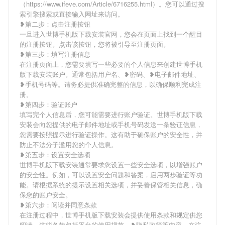
（https://www.ifeve.com/Article/6716255.html）。您可以通过搜
索引擎搜索或直接输入网址来访问。
❥第二步：点击注册按钮
一旦进入世博手机版下载安装官网，您会在页面上找到一个醒目
的注册按钮。点击该按钮，您将被引导至注册页面。
❥第三步：填写注册信息
在注册页面上，您需要填写一些必要的个人信息来创建世博手机
版下载安装账户。通常包括用户名、❥密码、❥电子邮件地址、
❥手机号码等。请务必提供准确完整的信息，以确保顺利完成注
册。
❥第四步：验证账户
填写完个人信息后，您可能需要进行账户验证。世博手机版下载
安装会向您提供的电子邮件地址或手机号码发送一条验证信息，
您需要按照提示进行验证操作。这有助于确保账户的安全性，并
防止不法分子滥用您的个人信息。
❥第五步：设置安全选项
世博手机版下载安装通常要求您设置一些安全选项，以增强账户
的安全性。例如，可以设置安全问题和答案，启用两步验证等功
能。请根据系统的提示设置相关选项，并妥善保管相关信息，确
保您的账户安全。
❥第六步：阅读并同意条款
在注册过程中，世博手机版下载安装会提供使用条款和规定供您
阅读。这些条款包括平台的使用规范、❥隐私政策等内容。在注