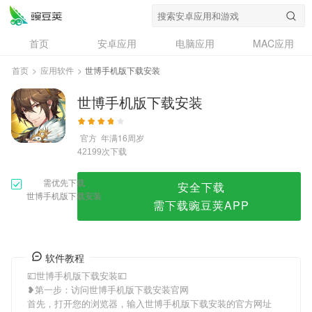
世博手机版下载安装
首页
安卓应用
电脑应用
MAC应用
资讯
专题
设计奖
创意应用
首页
>
应用软件
>
世博手机版下载安装
问答
世博手机版下载安装
官方
年满16周岁
次下载
42199
需优先下载
安全下载
世博手机版下载安装
需下载豌豆荚APP
软件教程
💷世博手机版下载安装💷
❥第一步：访问世博手机版下载安装官网
首先，打开您的浏览器，输入世博手机版下载安装的官方网址