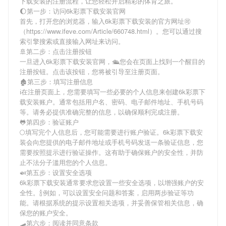
下载安装
的注册流程，让您轻松开启精彩的体育之旅。
🌔第一步：访问6k彩票下载安装官网
首先，打开您的浏览器，输入
6k彩票下载安装
的官方网址🉑
（https://www.ifeve.com/Article/660748.html）。您可以通过搜
索引擎搜索或直接输入网址来访问。
🚢第二步：点击注册按钮
一旦进入
6k彩票下载安装
官网，🛳您会在页面上找到一个醒目的
注册按钮。点击该按钮，您将被引导至注册页面。
🏚第三步：填写注册信息
ℹ在注册页面上，您需要填写一些必要的个人信息来创建
6k彩票下
载安装
账户。通常包括用户名、密码、电子邮件地址、手机号码
等。请务必提供准确完整的信息，以确保顺利完成注册。
🐸第四步：验证账户
🌕填写完个人信息后，您可能需要进行账户验证。
6k彩票下载安
装
会向您提供的电子邮件地址或手机号码发送一条验证信息，您
需要按照提示进行验证操作。这有助于确保账户的安全性，并防
止不法分子滥用您的个人信息。
🍛第五步：设置安全选项
6k彩票下载安装
通常要求您设置一些安全选项，以增强账户的安
全性。🍾例如，可以设置安全问题和答案，启用两步验证等功
能。请根据系统的提示设置相关选项，并妥善保管相关信息，确
保您的账户安全。
🛹第六步：阅读并同意条款