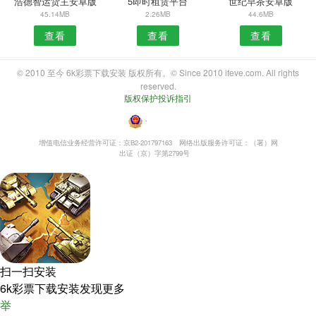
浩德智运货主安卓版
5即时租赁平台
世纪早茶安卓版
45.14MB
2.26MB
44.6MB
查看
查看
查看
© 2010 至今 6k彩票下载安装 版权所有。© Since 2010 ifeve.com. All rights
reserved.
版权保护投诉指引
・
增值电信业务经营许可证：京B2-201797163
网络出版服务许可证：（署）网
出证（京）字第2799号
扫一扫安装
6k彩票下载安装发现更多
举