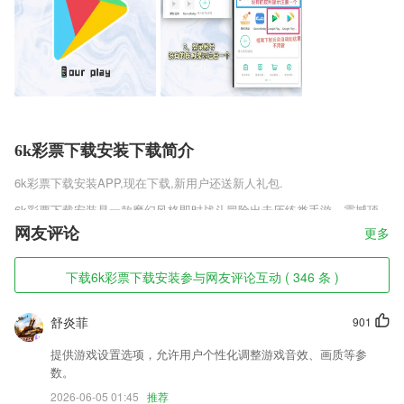
6k彩票下载安装下载简介
6k彩票下载安装
APP,现在下载,新用户还送新人礼包.
6k彩票下载安装是一款魔幻风格即时战斗冒险出击历练类手游，震撼顶
尖的4K级画风设计，黎明天际手游官方安装包v0.8让你身临其境的体验
网友评论
更多
到魔幻世界的独特风采，个性超燃的魔法职业任你自由设定，丰富多样的
魔域故事，各种激动人心的冒险任务让你不断挑战，快招募你的龙族勇士
下载6k彩票下载安装参与网友评论互动 ( 346 条 )
与你一起谱写战歌传奇，喜欢这款游戏的玩家快来趣趣手游网下载吧。
6k彩票下载安装软件特色
舒炎菲
901
1,强大又免费好用的手机图片压缩软件，可以更好的节约手机空间；
提供游戏设置选项，允许用户个性化调整游戏音效、画质等参
2,智能诊断孩子学习的难点、易错点，并生成相对应的练习题。好题精
数。
练，提分省时又高效。
2026-06-05 01:45
推荐