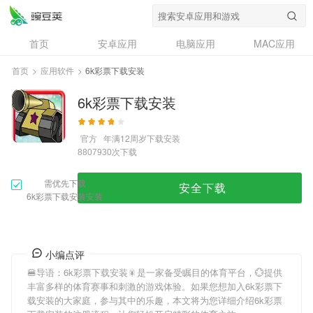
首页
安卓应用
电脑应用
MAC应用
资讯
专题
设计奖
创意应用
首页
>
应用软件
>
6k彩票下载安装
问答
6k彩票下载安装
官方
年满12周岁
下载安装
次下载
8807930
需优先下载
安全下载
6k彩票下载安装安装
小编点评
🍔导语：
6k彩票下载安装
🎇是一家备受瞩目的体育平台，💮提供
丰富多样的体育赛事和刺激的游戏体验。如果您想加入
6k彩票下
载安装
的大家庭，参与其中的乐趣，本文将为您详细介绍
6k彩票