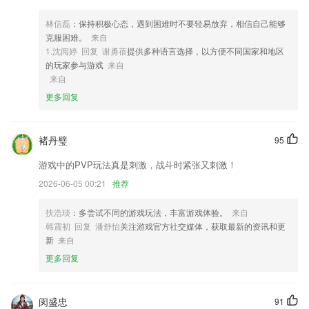
3,随时可以在这里对不同的2265商品的进存销进行自定义管理，多个不同
的数据这里都有记录。
林信磊
：保持积极心态，遇到困难时不要轻易放弃，相信自己能够
克服困难。
来自
4,多维评画，实时交流
1.沈阅婷 回复 谢勇蓓
提供多种语言选择，以方便不同国家和地区
5,全家健康，一手掌握，帮您更好了解家人的健康状况。
的玩家参与游戏
来自
来自
6,互动视频
更多回复
6k彩票下载安装软件优势
1.平台上面的教学模式非常的丰富，而且能够用多种轻松的方法让学生加
褚丹璧
95
强记忆；
2.通过app就能快速的进行签到打卡了，这样才能让app自动记录您的工
游戏中的PVP玩法真是刺激，战斗时紧张又刺激！
时
2026-06-05 00:21
推荐
3.记录孩子每次的学习记录，更有勋章奖励，2265激励孩子自主学习。
扶浩琰
：多尝试不同的游戏玩法，丰富游戏体验。
来自
4.万花筒，9种模式任意选择
韩震初 回复 潘舒怡
关注游戏官方社交媒体，获取最新的资讯和更
5.个人信息里面也可以让用户自由的进行编辑，把所有你的相关消息都存
新
来自
入进去
更多回复
6.针对某些题型,做针对性的练习
6k彩票下载安装更新了什么?
闵盛忠
91