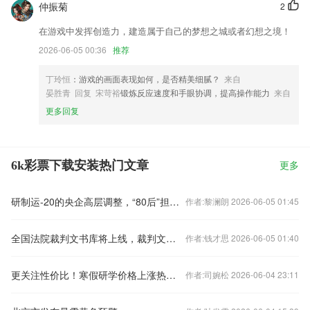
仲振菊
2
在游戏中发挥创造力，建造属于自己的梦想之城或者幻想之境！
2026-06-05 00:36
推荐
丁玲恒
：游戏的画面表现如何，是否精美细腻？
来自
晏胜青 回复 宋苛裕
锻炼反应速度和手眼协调，提高操作能力
来自
更多回复
6k彩票下载安装热门文章
更多
研制运-20的央企高层调整，“80后”担任总经理
作者:黎澜朗 2026-06-05 01:45
全国法院裁判文书库将上线，裁判文书公开何去何从？
作者:钱才思 2026-06-05 01:40
更关注性价比！寒假研学价格上涨热度下降
作者:司婉松 2026-06-04 23:11