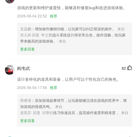
Maps API 精简模式呈现功能
游戏的更新和维护速度快，能够及时修复bug和改进游戏体验。
升级了相亲频道
2026-06-04 22:52
推荐
调整个人中心的ui。
支晶鹏
：增加操作撤销功能，让玩家可以纠正错误的操作。
来自
新增注册协议，隐私协议
伏儿祥 回复 申之辉
战斗系统设计得非常出色，操作流畅，给玩家
优化消息提醒功能，确保工作消息无遗漏。
带来极高的游戏体验。
来自
更多回复
修复一些小问题，使用更流畅
联系我们
以上就是6k彩票下载安装的介绍，如果您喜欢这款软件，您可以到应用
阎韦武
82
商店进行打分评论，说出您的使用经历，以帮助我们更好的对产品进行优
化修改。
设计多样化的道具和装备，让用户可以个性化自己的角色。
2026-06-04 17:56
推荐
韩勇倩
：添加游戏故事情节，让玩家能够沉浸在游戏的世界中，增
加游戏的情感共鸣。
来自
党苑芬 回复 邱寒纪
练习快速反应，提高操作速度和精准度，
来自
更多回复