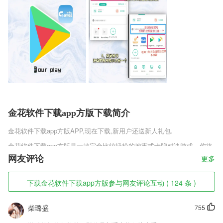
金花软件下载app方版下载简介
金花软件下载app方版
APP,现在下载,新用户还送新人礼包.
金花软件下载app方版是一款完全比较轻松的地牢式卡牌对决游戏，你将
会展开全新的冒险，你可以利用不同的道具，完成不同战队的提升，开局
网友评论
更多
不断的去进行收集不同的角色，在不同的地牢里面去进行冒险，尽情的去
完成探索，无需畏惧任何的情况。
下载金花软件下载app方版参与网友评论互动 ( 124 条 )
金花软件下载app方版软件特色
柴璐盛
755
1,费用类型，清晰可见