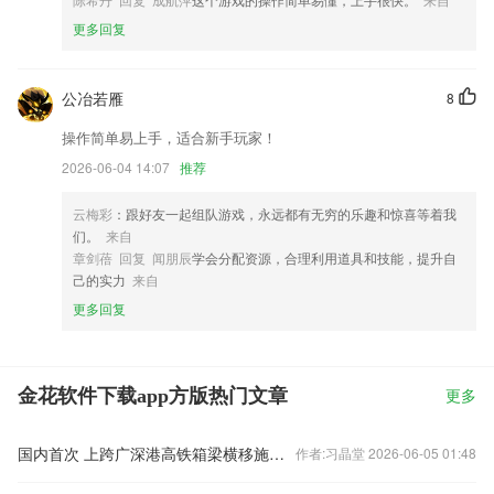
更多回复
公冶若雁
8
操作简单易上手，适合新手玩家！
2026-06-04 14:07
推荐
云梅彩
：跟好友一起组队游戏，永远都有无穷的乐趣和惊喜等着我
们。
来自
章剑蓓 回复 闻朋辰
学会分配资源，合理利用道具和技能，提升自
己的实力
来自
更多回复
金花软件下载app方版热门文章
更多
国内首次 上跨广深港高铁箱梁横移施工完成
作者:习晶堂 2026-06-05 01:48