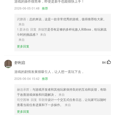
2,大文件清理，全面深度扫描手机内占用空间的无效、过期的大文件、相
游戏的操作很简单，即使是新手也能很快上手！
册、视频节省手机存储空间
2026-06-05 01:48
推荐
3,【贴心的功能】
武鹏善
：总的来说，这是一款非常优秀的游戏，值得推荐给大家。
4,【棋谱收集分享】个人棋谱库功能帮助您管理、分享和导出海量棋谱和
来自
题库。
1.姜冰伯 回复 庾烟慧
是否有足够的多样化敌人和Boss，给玩家战
5,1分钟就可以掌握一个知识点，绝不拖拉。
斗时的挑战感？
来自
来自
6,【机场专线】机场专线，多样选择，安全快捷
更多回复
金花软件下载app方版软件优势
1.最大程度的方便学生和家长，不仅提升学校实力，更提高整体效率
舒利启
84
2.】100%纯北美优质师资，超过7万名北美外教，经过严格筛选，录取率
不超过5%，均具备本科及以上学历，1年及以上教育及辅导经验。
游戏的剧情发展很吸引人，让人想一直玩下去，
3.多种搜索方式，灵活查找所需
2026-06-04 15:42
推荐
4.便于管理
赫连承辉
：与游戏开发者和其他玩家保持良好的互动和反馈，有助
5.所有单词都是支持语音播放读音的，不仅可以背诵单词，还可以明白单
于改善游戏体验和问题解决，
来自
词的读音；
司空茜琳 回复 常朗青
设计一个交互式任务日志，让玩家可以随时
查看当前任务进展和下一步操作。
来自
6.按照字母的声母、韵母进行分类，可以挑选学习，每个字母的都有真人
更多回复
发音，帮助孩子学习字母发音；