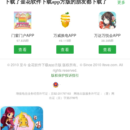
下载了金花软件下载app方版的朋友都下载了
更多
门窗门户APP
万威换电APP
万达万悦会APP
97.83MB
49.11MB
38.38MB
查看
查看
查看
© 2010 至今 金花软件下载app方版 版权所有。© Since 2010 ifeve.com. All
rights reserved.
版权保护投诉指引
・
增值电信业务经营许可证：京B2-201797163
网络出版服务许可证：（署）网
出证（京）字第2799号