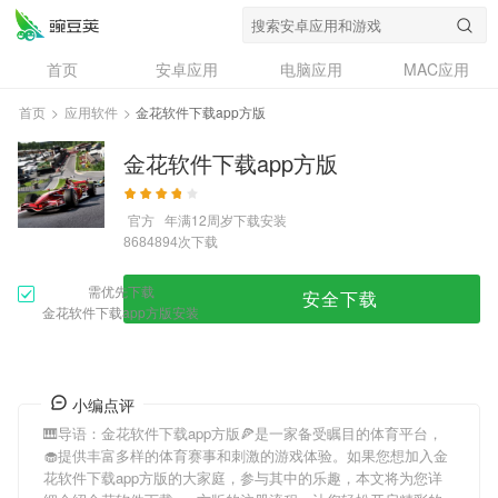
首页
安卓应用
电脑应用
MAC应用
资讯
专题
设计奖
创意应用
首页
>
应用软件
>
金花软件下载app方版
问答
金花软件下载app方版
官方
年满12周岁
下载安装
次下载
8684894
需优先下载
安全下载
金花软件下载app方版安装
小编点评
🎹导语：
金花软件下载app方版
🍕是一家备受瞩目的体育平台，
🧁提供丰富多样的体育赛事和刺激的游戏体验。如果您想加入
金
花软件下载app方版
的大家庭，参与其中的乐趣，本文将为您详