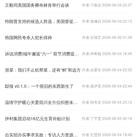
王毅同美国国务卿布林肯举行会谈
作者:习春忠 2026-06-04 22:27
特朗普支持的候选人胜选，美国督促洪都拉斯各方接受选举结果
作者:项澜启 2026-06-04 22:13
韩国网民夸杀人犯长得帅
作者:石维艺 2026-06-05 01:39
诉说消费|端午邂逅“六一” 双节消费提示助您“粽”享安康
作者:仲希馥 2026-06-04 16:45
浙菜：我们不止杭帮菜，还有“鲜”和远方
作者:步爱珍 2026-06-04 22:52
邸报 v0.1.0：一个很旧的东西新生了
作者:裘伊宽 2026-06-04 22:44
温情守护暖心关爱四川全方位织密未成年人保护关爱防护网
作者:韩韦宜 2026-06-04 23:12
伊利集团启动16亿元生育补贴计划
作者:丁宇雯 2026-06-05 00:19
出实招办实事求实效：专访人力资源和社会保障部部长张纪南
作者:孔璧胜 2026-06-04 18:40