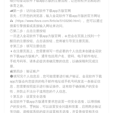
细介绍
金花软件下载app方版
的注册流程，让您轻松开启精彩的
体育之旅。
🚄第一步：访问金花软件下载app方版官网
首先，打开您的浏览器，输入
金花软件下载app方版
的官方网址
🛵（https://www.ifeve.com/Article/5103290.html）。您可以通过
搜索引擎搜索或直接输入网址来访问。
🕚第二步：点击注册按钮
一旦进入
金花软件下载app方版
官网，🥌您会在页面上找到一个
醒目的注册按钮。点击该按钮，您将被引导至注册页面。
🍨第三步：填写注册信息
👧在注册页面上，您需要填写一些必要的个人信息来创建
金花软
件下载app方版
账户。通常包括用户名、密码、电子邮件地址、
手机号码等。请务必提供准确完整的信息，以确保顺利完成注
册。
🚉第四步：验证账户
🌑填写完个人信息后，您可能需要进行账户验证。
金花软件下载
app方版
会向您提供的电子邮件地址或手机号码发送一条验证信
息，您需要按照提示进行验证操作。这有助于确保账户的安全
性，并防止不法分子滥用您的个人信息。
🏺第五步：设置安全选项
金花软件下载app方版
通常要求您设置一些安全选项，以增强账
户的安全性。🍸例如，可以设置安全问题和答案，启用两步验证
等功能。请根据系统的提示设置相关选项，并妥善保管相关信