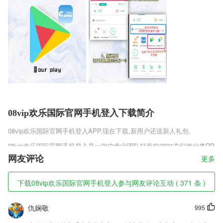
08vip欢乐国际官网手机登入下载简介
08vip欢乐国际官网手机登入
APP,现在下载,新用户还送新人礼包.
08vip欢乐国际官网手机登入是一款由专业团队打造的2021玄幻修仙类RP
G手游巨作，拥有极为震撼的3D场景模拟和媲美端游的画质感，游戏中不
网友评论
更多
仅有着奇幻的九州世界，还有着浓郁的侠义色彩，古典金庸式的剧情主
线，上演最为极致的战斗盛宴。玩家在游戏中可以自由选择角色职业，融
下载08vip欢乐国际官网手机登入参与网友评论互动 ( 371 条 )
入全新的游戏元素，各种萌宠坐骑，陪你征战仙侠世界。
08vip欢乐国际官网手机登入软件特色
仇娴敬
995
1,待办事项实时掌握，能够清楚看到所需处理的工作内容；