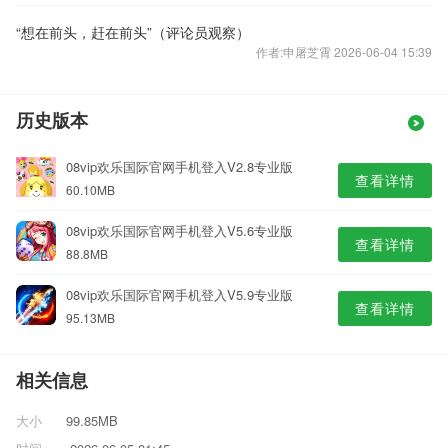
“想在前头，赶在前头”（评论员观察）
作者:申屠芝霄 2026-06-04 15:39
历史版本
08vip欢乐国际官网手机登入V2.8专业版
查看详情
60.10MB
08vip欢乐国际官网手机登入V5.6专业版
查看详情
88.8MB
08vip欢乐国际官网手机登入V5.9专业版
查看详情
95.13MB
相关信息
大小
99.85MB