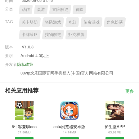
时间
2026-06-05 01:45
分类
动作
桌游
冒险解谜
冒险
TAG
关卡塔防
塔防游戏
奇幻
传奇游戏
角色扮演
卡牌策略
找物解谜
扑克棋牌
版本
V1.0.8
要求
Android 4.3以上
开发者
隐私政策
08vip欢乐国际官网手机登入(中国)官方网站有限公司
相关应用推荐
更多
6牛客兼职aoo
eotu浏览器安卓版
护生堂APP
67.56MB
14.74MB
63.62MB