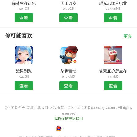
森林生存进化
国王万岁
耀光忘忧单职业
1.91GB
3.72GB
387.55MB
查看
查看
查看
你可能喜欢
更多
渣男别跑
杀戮营地
像素庇护所生存
7.23GB
510.0MB
11.3MB
查看
查看
查看
© 2010 至今 港澳宝典入口 版权所有。© Since 2010 daxiongtv.com . All rights
reserved.
版权保护投诉指引
・