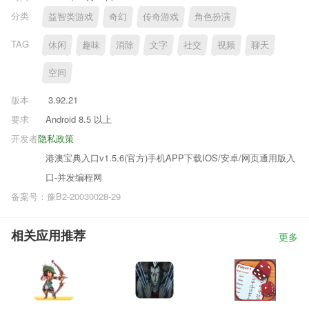
分类
益智类游戏
奇幻
传奇游戏
角色扮演
TAG
休闲
趣味
消除
文字
社交
视频
聊天
空间
版本
3.92.21
要求
Android 8.5 以上
开发者
隐私政策
港澳宝典入口v1.5.6(官方)手机APP下载IOS/安卓/网页通用版入
口-并发编程网
备案号：豫B2-20030028-29
相关应用推荐
更多