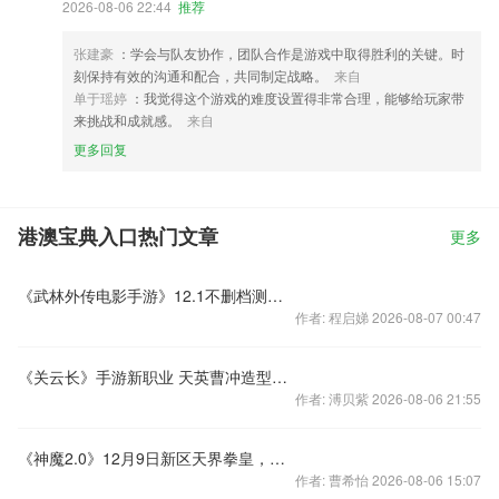
2026-08-06 22:44
推荐
张建豪
：学会与队友协作，团队合作是游戏中取得胜利的关键。时
刻保持有效的沟通和配合，共同制定战略。
来自
单于瑶婷
：我觉得这个游戏的难度设置得非常合理，能够给玩家带
来挑战和成就感。
来自
更多回复
港澳宝典入口热门文章
更多
《武林外传电影手游》12.1不删档测试来袭，下载送充值卡
作者: 程启娣 2026-08-07 00:47
《关云长》手游新职业 天英曹冲造型萌萌哒
作者: 溥贝紫 2026-08-06 21:55
《神魔2.0》12月9日新区天界拳皇，巨灵好礼
作者: 曹希怡 2026-08-06 15:07