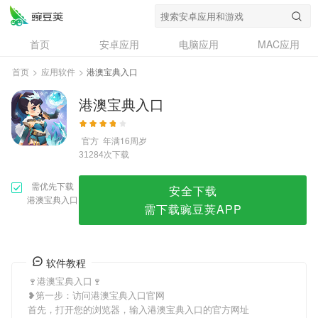
港澳宝典入口
首页
安卓应用
电脑应用
MAC应用
资讯
专题
设计奖
创意应用
首页
>
应用软件
>
港澳宝典入口
问答
港澳宝典入口
官方
年满16周岁
次下载
31284
需优先下载
安全下载
港澳宝典入口
需下载豌豆荚APP
软件教程
🍷港澳宝典入口🍷
❥第一步：访问港澳宝典入口官网
首先，打开您的浏览器，输入港澳宝典入口的官方网址