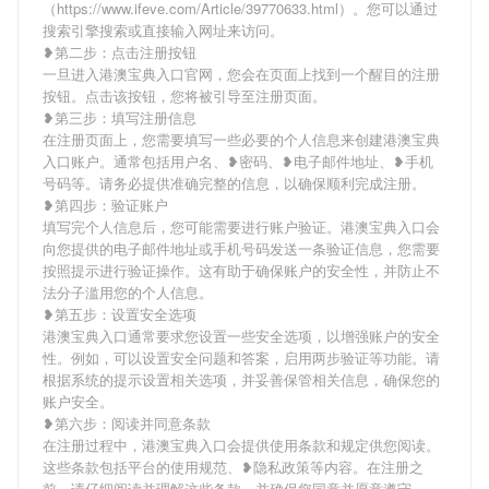
（https://www.ifeve.com/Article/39770633.html）。您可以通过
搜索引擎搜索或直接输入网址来访问。
❥第二步：点击注册按钮
一旦进入港澳宝典入口官网，您会在页面上找到一个醒目的注册
按钮。点击该按钮，您将被引导至注册页面。
❥第三步：填写注册信息
在注册页面上，您需要填写一些必要的个人信息来创建港澳宝典
入口账户。通常包括用户名、❥密码、❥电子邮件地址、❥手机
号码等。请务必提供准确完整的信息，以确保顺利完成注册。
❥第四步：验证账户
填写完个人信息后，您可能需要进行账户验证。港澳宝典入口会
向您提供的电子邮件地址或手机号码发送一条验证信息，您需要
按照提示进行验证操作。这有助于确保账户的安全性，并防止不
法分子滥用您的个人信息。
❥第五步：设置安全选项
港澳宝典入口通常要求您设置一些安全选项，以增强账户的安全
性。例如，可以设置安全问题和答案，启用两步验证等功能。请
根据系统的提示设置相关选项，并妥善保管相关信息，确保您的
账户安全。
❥第六步：阅读并同意条款
在注册过程中，港澳宝典入口会提供使用条款和规定供您阅读。
这些条款包括平台的使用规范、❥隐私政策等内容。在注册之
前，请仔细阅读并理解这些条款，并确保您同意并愿意遵守。