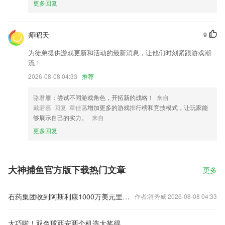
更多回复
师昭天
9
为徒弟提供游戏更新和活动的最新消息，让他们时刻紧跟游戏潮
流！
2026-08-08 04:33
推荐
骆君雁
：尝试不同游戏角色，开拓新的战略！
来自
戴若嘉 回复 章佳菡
增加更多的游戏排行榜和竞技模式，让玩家能
够展示自己的实力。
来自
更多回复
大神捕鱼官方版下载热门文章
更多
石药集团收到阿斯利康1000万美元里程碑付款
作者:符秀威 2026-08-08 04:33
太巧啦！双色球西安两个机选大奖得主同时领奖