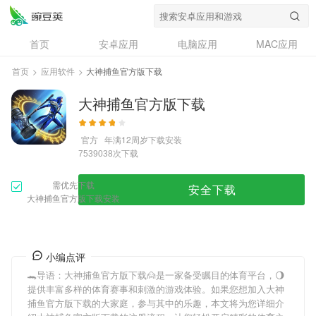
首页
安卓应用
电脑应用
MAC应用
资讯
专题
设计奖
创意应用
首页
>
应用软件
>
大神捕鱼官方版下载
问答
大神捕鱼官方版下载
官方
年满12周岁
下载安装
次下载
7539038
需优先下载
安全下载
大神捕鱼官方版下载安装
小编点评
🐊导语：
大神捕鱼官方版下载
🙍是一家备受瞩目的体育平台，🌖
提供丰富多样的体育赛事和刺激的游戏体验。如果您想加入
大神
捕鱼官方版下载
的大家庭，参与其中的乐趣，本文将为您详细介