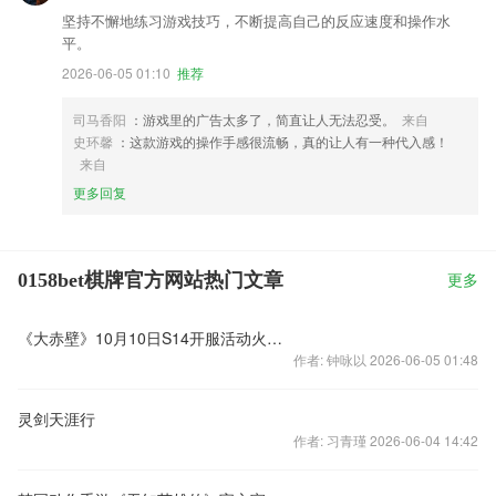
坚持不懈地练习游戏技巧，不断提高自己的反应速度和操作水
平。
2026-06-05 01:10
推荐
司马香阳
：游戏里的广告太多了，简直让人无法忍受。
来自
史环馨
：这款游戏的操作手感很流畅，真的让人有一种代入感！
来自
更多回复
0158bet棋牌官方网站热门文章
更多
《大赤壁》10月10日S14开服活动火爆来袭
作者: 钟咏以 2026-06-05 01:48
灵剑天涯行
作者: 习青瑾 2026-06-04 14:42