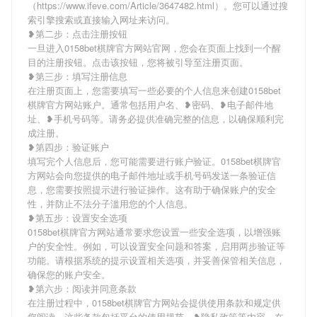
（https://www.ifeve.com/Article/3647482.html）。您可以通过搜
索引擎搜索或直接输入网址来访问。
❥第二步：点击注册按钮
一旦进入0158bet棋牌官方网站官网，您会在页面上找到一个醒
目的注册按钮。点击该按钮，您将被引导至注册页面。
❥第三步：填写注册信息
在注册页面上，您需要填写一些必要的个人信息来创建0158bet
棋牌官方网站账户。通常包括用户名、❥密码、❥电子邮件地
址、❥手机号码等。请务必提供准确完整的信息，以确保顺利完
成注册。
❥第四步：验证账户
填写完个人信息后，您可能需要进行账户验证。0158bet棋牌官
方网站会向您提供的电子邮件地址或手机号码发送一条验证信
息，您需要按照提示进行验证操作。这有助于确保账户的安全
性，并防止不法分子滥用您的个人信息。
❥第五步：设置安全选项
0158bet棋牌官方网站通常要求您设置一些安全选项，以增强账
户的安全性。例如，可以设置安全问题和答案，启用两步验证等
功能。请根据系统的提示设置相关选项，并妥善保管相关信息，
确保您的账户安全。
❥第六步：阅读并同意条款
在注册过程中，0158bet棋牌官方网站会提供使用条款和规定供
您阅读。这些条款包括平台的使用规范、❥隐私政策等内容。在