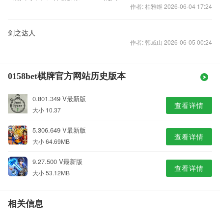
作者: 柏雅维 2026-06-04 17:24
剑之达人
作者: 韩威山 2026-06-05 00:24
0158bet棋牌官方网站历史版本
0.801.349 V最新版
查看详情
大小 10.37
5.306.649 V最新版
查看详情
大小 64.69MB
9.27.500 V最新版
查看详情
大小 53.12MB
相关信息