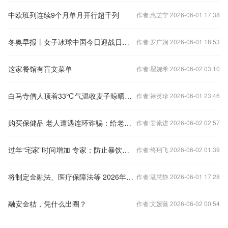
中欧班列连续9个月单月开行超千列
作者:惠芝宁 2026-06-01 17:38
冬奥早报丨女子冰球中国今日迎战日本 单板滑雪小将苏翊鸣亮相
作者:罗广娴 2026-06-01 18:53
这家餐馆有盲文菜单
作者:瞿婉希 2026-06-02 03:10
白马寺僧人顶着33℃气温收麦子晾晒，游客称还有义工和泰国僧人帮忙，景区：每年都是如此，农禅并重是祖训
作者:禄英珍 2026-06-01 23:46
购买保健品 老人遭遇连环诈骗：给老人“洗脑” 民警守株待兔抓捕
作者:姜素进 2026-06-02 02:57
过年“宅家”时间增加 专家：防止暴饮暴食引发慢性疾病
作者:终翔飞 2026-06-02 01:39
将制定金融法、医疗保障法等 2026年度立法工作计划发布
作者:湛慧静 2026-06-01 17:28
融安金桔，凭什么出圈？
作者:文媛薇 2026-06-02 00:54