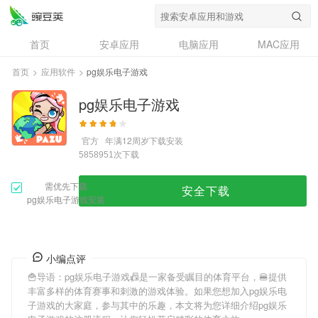
首页
安卓应用
电脑应用
MAC应用
资讯
专题
设计奖
创意应用
首页
>
应用软件
>
pg娱乐电子游戏
问答
pg娱乐电子游戏
官方
年满12周岁
下载安装
次下载
5858951
需优先下载
安全下载
pg娱乐电子游戏安装
小编点评
🍟导语：
pg娱乐电子游戏
📠是一家备受瞩目的体育平台，🍔提供
丰富多样的体育赛事和刺激的游戏体验。如果您想加入
pg娱乐电
子游戏
的大家庭，参与其中的乐趣，本文将为您详细介绍
pg娱乐