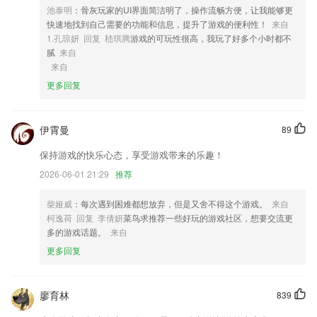
4,支持模糊效果、裁剪、文字、贴纸、布局、马赛克以及更多工具
池泰明
：骨灰玩家的UI界面简洁明了，操作流畅方便，让我能够更
5,支持导出所有将我删除的好友名单
快速地找到自己需要的功能和信息，提升了游戏的便利性！
来自
1.孔琼妍 回复 嵇琪腾
游戏的可玩性很高，我玩了好多个小时都不
6,可以在平台上咨询专家，帮助大家购买更加适合的助听设备。
腻
来自
pg娱乐电子游戏软件优势
来自
更多回复
1.掌握最智能的学习方法，名师好课在线学，智能考试检测，帮助用户快
速学习英语。
2.·自由在线去进行学习，没有任何的限制为你提供对应的便利
伊霄曼
89
3.·鼓励分享见解、体验和对未来的想象，做有价值的传播
保持游戏的快乐心态，享受游戏带来的乐趣！
4.课程兼具有趣和有效两大特色：
2026-06-01 21:29
推荐
5.拒绝题海战术 精准击中击破考点
柴娅威
：每次遇到困难都想放弃，但是又舍不得这个游戏。
来自
6.加一加，20以内的加法计算；
柯逸荷 回复 李倩妍
菜鸟求推荐一些好玩的游戏社区，想要交流更
pg娱乐电子游戏更新了什么?
多的游戏话题。
来自
更多回复
修复横屏滑动坐标问题；
朋友模块基础体验
廖育林
839
增加信息安全认证