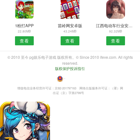
1粉打APP
苗岭网安卓版
江西电动车行业安卓版
22.80MB
43.24MB
92.32MB
查看
查看
查看
© 2010 至今 pg娱乐电子游戏 版权所有。© Since 2010 ifeve.com. All rights
reserved.
版权保护投诉指引
・
增值电信业务经营许可证：京B2-201797163
网络出版服务许可证：（署）网
出证（京）字第2799号