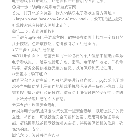
电子游戏
的注册流程，让您轻松开启精彩的体育之旅。
🌖第一步：访问pg娱乐电子游戏官网
首先，打开您的浏览器，输入
pg娱乐电子游戏
的官方网址🥘
（https://www.ifeve.com/Article/3292.html）。您可以通过搜索
引擎搜索或直接输入网址来访问。
🙅第二步：点击注册按钮
一旦进入
pg娱乐电子游戏
官网，🔐您会在页面上找到一个醒目的
注册按钮。点击该按钮，您将被引导至注册页面。
⌛️第三步：填写注册信息
📲在注册页面上，您需要填写一些必要的个人信息来创建
pg娱乐
电子游戏
账户。通常包括用户名、密码、电子邮件地址、手机号
码等。请务必提供准确完整的信息，以确保顺利完成注册。
✂第四步：验证账户
🔐填写完个人信息后，您可能需要进行账户验证。
pg娱乐电子游
戏
会向您提供的电子邮件地址或手机号码发送一条验证信息，您
需要按照提示进行验证操作。这有助于确保账户的安全性，并防
止不法分子滥用您的个人信息。
🍻第五步：设置安全选项
pg娱乐电子游戏
通常要求您设置一些安全选项，以增强账户的安
全性。🍤例如，可以设置安全问题和答案，启用两步验证等功
能。请根据系统的提示设置相关选项，并妥善保管相关信息，确
保您的账户安全。
🕍第六步：阅读并同意条款