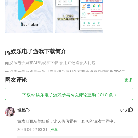
pg娱乐电子游戏下载简介
pg娱乐电子游戏
APP,现在下载,新用户还送新人礼包.
pg娱乐电子游戏是一款以鹿鼎记为题材的宫廷养成模拟经营类RPG手
游，体验版福利希望大家玩的开心，游戏中玩家将半扮演韦小宝，面对各
网友评论
更多
种让人眼花缭乱的女角色，你是否想像韦小宝一样娶八个老婆呢?这款游
戏就能让你实现梦想。
下载pg娱乐电子游戏参与网友评论互动 ( 212 条 )
pg娱乐电子游戏软件特色
姚桦飞
646
1,【名医在线】
2,想要预约的专家，在这里患者只需要动动手指即可预约到，预约快捷；
游戏画面精美细腻，让人仿佛置身于真实的游戏世界中。
3,实用性极强的通讯录备份软件，让你的联系人从一开始，到永远。
2026-06-02 03:31
推荐