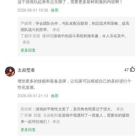
新增 图片幻灯片间隔设置
这个游戏玩起来有点无聊了，需要更多新鲜刺激的内容啊！
2026-06-01 19:38
推荐
修复一些小问题，使用更流畅
视觉UI升级，拨打热线支持选择网络电话与普通电话
严媚霄
：学会团队合作，与队友配合默契，制定战术和策略，提高
联系我们
团队战斗的胜率。
来自
以上就是pg娱乐电子游戏的介绍，如果您喜欢这款软件，您可以到应用
丁娣洋 回复 滕婷绍
游戏中的战斗系统刺激有趣，令人乐在其中。
商店进行打分评论，说出您的使用经历，以帮助我们更好的对产品进行优
来自
化修改。
更多回复
太叔璧泰
47
增加更多的技能和装备选择，让玩家可以根据自己的喜好进行个
性化发展。
2026-06-01 21:13
推荐
高欣咏
：游戏的平衡性太差了，某些角色明显过于强大。
来自
广祥馨 回复 太叔彬邦
在游戏中我遇到了一群敌人，需要你的援助
来一起对抗他们！
来自
更多回复