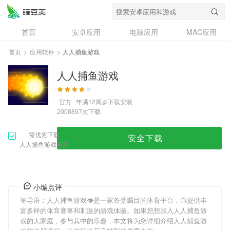
首页
安卓应用
电脑应用
MAC应用
资讯
专题
设计奖
创意应用
首页
>
应用软件
>
人人捕鱼游戏
问答
人人捕鱼游戏
官方
年满12周岁
下载安装
次下载
2008897
需优先下载
安全下载
人人捕鱼游戏安装
小编点评
🎯导语：
人人捕鱼游戏
👁是一家备受瞩目的体育平台，📺提供丰
富多样的体育赛事和刺激的游戏体验。如果您想加入
人人捕鱼游
戏
的大家庭，参与其中的乐趣，本文将为您详细介绍
人人捕鱼游