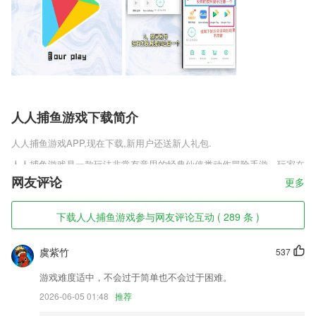
人人捕鱼游戏下载简介
人人捕鱼游戏
APP,现在下载,新用户还送新人礼包.
人人捕鱼游戏是一款玩法非常有意思的经典仙侠类动作冒险手游，玩家在
这款游戏中是可以快速的进行提升战力值，而且玩家的战力值越强获取的
网友评论
更多
奖励也就越多，玩家一定要在这款游戏中体验各种各样的玩法，这样子玩
家才能获取更多的资源。
下载人人捕鱼游戏参与网友评论互动 ( 289 条 )
人人捕鱼游戏软件特色
虞紫竹
537
1,覆盖范围广、应用频率高的政务服务事项，将向皖事通app延伸，让老
百姓可以“掌上办”、“指尖办”。
游戏难度适中，不会过于简单也不会过于困难。
2,基于白板模式的纯板书讲解录制；
2026-06-05 01:48
推荐
3,让弱视训练变的更有吸引力，提高孩子依从性。