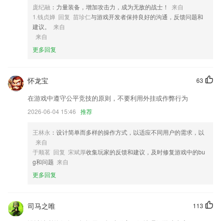
庞纪融
：力量装备，增加攻击力，成为无敌的战士！
来自
4,学校方面可以通过软件来进行各种亲子作业的布置以及孩子的上学考
1.钱贞婵 回复 苗珍仁
与游戏开发者保持良好的沟通，反馈问题和
勤，2265及时进行记录孩子的学习状态，更好的和家长反馈，呵护孩子
建议。
来自
的成长和学习。
来自
5,海量素材，超级课件
更多回复
6,选择使用这款应用能够更加方便的进行日常日语的学习与练习；
人人捕鱼游戏软件优势
怀龙宝
63
1.帮助家长更好的掌握孩子的学习生活状况，出门在外也不用担心；
在游戏中遵守公平竞技的原则，不要利用外挂或作弊行为
2.实名认证，这里只有艺术生及艺术生相关人群，让你找到同在艺考道路
2026-06-04 15:46
推荐
上的朋友。
3.1200+ 学习内容配套习题，点亮你忽略的知识要点。更有解答思路开放
王林永
：设计简单而多样的操作方式，以适应不同用户的需求，以
的编程题，推动你动手、思考和讨论。
来自
于顺茗 回复 宋斌厚
收集玩家的反馈和建议，及时修复游戏中的bu
4.词汇搜索，快速便捷，智能推荐相符合的素材，轻松查找作文
g和问题
来自
5.：实战经验丰富的名师教研团队，精心打磨课程体系
更多回复
6.收录历史，记录了关于历史的冷信息，是从历史上上查询不到的
人人捕鱼游戏更新了什么?
司马之唯
113
本次版本修复了一些已知问题，丰富了现有功能，提升用户体验。