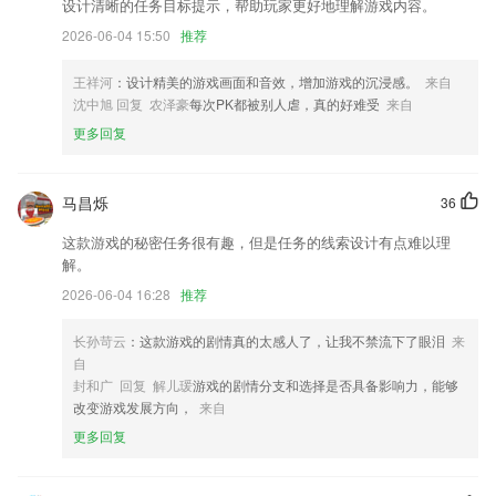
设计清晰的任务目标提示，帮助玩家更好地理解游戏内容。
【优惠福利】超多福利超多惊喜，大额优惠券等你来领！
2026-06-04 15:50
推荐
钣金计算中增加多节变径任意角弯头；
王祥河
：设计精美的游戏画面和音效，增加游戏的沉浸感。
来自
解决老用户的旧版本数据丢失的bug
沈中旭 回复 农泽豪
每次PK都被别人虐，真的好难受
来自
优化安师傅业务，好服务只为您。
更多回复
优化恢复搜索图片算法。
联系我们
马昌烁
36
以上就是人人捕鱼游戏的介绍，如果您喜欢这款软件，您可以到应用商店
进行打分评论，说出您的使用经历，以帮助我们更好的对产品进行优化修
这款游戏的秘密任务很有趣，但是任务的线索设计有点难以理
改。
解。
2026-06-04 16:28
推荐
长孙苛云
：这款游戏的剧情真的太感人了，让我不禁流下了眼泪
来
自
封和广 回复 解儿瑗
游戏的剧情分支和选择是否具备影响力，能够
改变游戏发展方向，
来自
更多回复