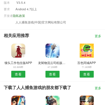
版本
V3.5.4
要求
Android 4.7以上
开发者
隐私政策
人人捕鱼游戏(中国)官方网站有限公司
相关应用推荐
更多
馒头工作包住版APP
龙髯物流云司机版安卓版
百色同城APP
63.86MB
47.26MB
71.80MB
查看
查看
查看
下载了人人捕鱼游戏的朋友都下载了
更多