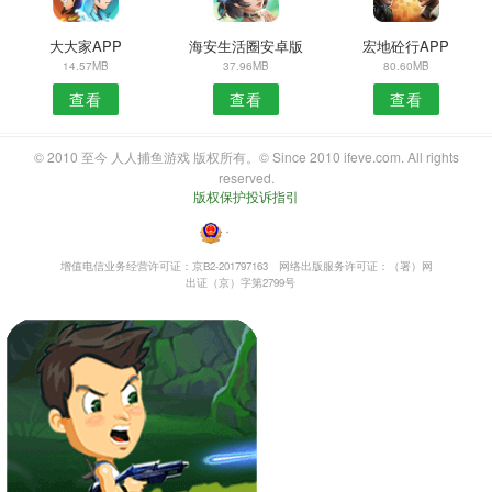
大大家APP
海安生活圈安卓版
宏地砼行APP
14.57MB
37.96MB
80.60MB
查看
查看
查看
© 2010 至今 人人捕鱼游戏 版权所有。© Since 2010 ifeve.com. All rights
reserved.
版权保护投诉指引
・
增值电信业务经营许可证：京B2-201797163
网络出版服务许可证：（署）网
出证（京）字第2799号