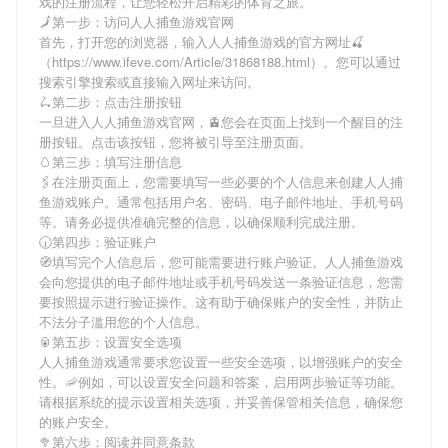
戏
的注册流程，让您轻松开启精彩的体育之旅。
🗾第一步：访问人人捕鱼游戏官网
首先，打开您的浏览器，输入
人人捕鱼游戏
的官方网址🍒
（https://www.ifeve.com/Article/31868188.html）。您可以通过
搜索引擎搜索或直接输入网址来访问。
🛴第二步：点击注册按钮
一旦进入
人人捕鱼游戏
官网，🚊您会在页面上找到一个醒目的注
册按钮。点击该按钮，您将被引导至注册页面。
🥚第三步：填写注册信息
🖇在注册页面上，您需要填写一些必要的个人信息来创建
人人捕
鱼游戏
账户。通常包括用户名、密码、电子邮件地址、手机号码
等。请务必提供准确完整的信息，以确保顺利完成注册。
🕡第四步：验证账户
🧭填写完个人信息后，您可能需要进行账户验证。
人人捕鱼游戏
会向您提供的电子邮件地址或手机号码发送一条验证信息，您需
要按照提示进行验证操作。这有助于确保账户的安全性，并防止
不法分子滥用您的个人信息。
🥫第五步：设置安全选项
人人捕鱼游戏
通常要求您设置一些安全选项，以增强账户的安全
性。🦐例如，可以设置安全问题和答案，启用两步验证等功能。
请根据系统的提示设置相关选项，并妥善保管相关信息，确保您
的账户安全。
🥦第六步：阅读并同意条款