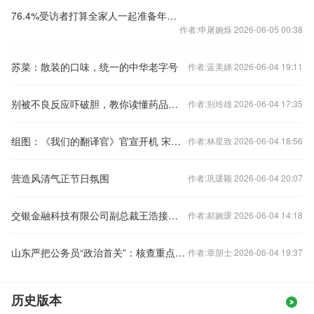
76.4%受访者打算全家人一起准备年夜饭
作者:申屠婉烁 2026-06-05 00:38
苏菜：散装的口味，统一的中华老字号
作者:蓝美娣 2026-06-04 19:11
别被不良反应吓破胆，教你读懂药品说明书
作者:别玲雄 2026-06-04 17:35
组图：《我们的翻译官》官宣开机 宋茜陈星旭联袂出演
作者:林星致 2026-06-04 18:56
营造风清气正节日氛围
作者:巩瑗颖 2026-06-04 20:07
交银金融科技有限公司副总裁王浩接受审查调查
作者:郝婉瑗 2026-06-04 14:18
山东严把公务员“政治首关”：核查重点人员网络社交平台言论
作者:章朋士 2026-06-04 19:37
历史版本