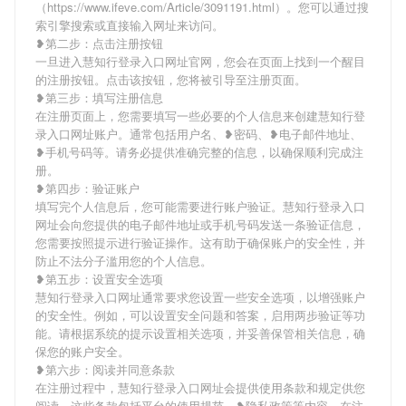
（https://www.ifeve.com/Article/3091191.html）。您可以通过搜
索引擎搜索或直接输入网址来访问。
❥第二步：点击注册按钮
一旦进入慧知行登录入口网址官网，您会在页面上找到一个醒目
的注册按钮。点击该按钮，您将被引导至注册页面。
❥第三步：填写注册信息
在注册页面上，您需要填写一些必要的个人信息来创建慧知行登
录入口网址账户。通常包括用户名、❥密码、❥电子邮件地址、
❥手机号码等。请务必提供准确完整的信息，以确保顺利完成注
册。
❥第四步：验证账户
填写完个人信息后，您可能需要进行账户验证。慧知行登录入口
网址会向您提供的电子邮件地址或手机号码发送一条验证信息，
您需要按照提示进行验证操作。这有助于确保账户的安全性，并
防止不法分子滥用您的个人信息。
❥第五步：设置安全选项
慧知行登录入口网址通常要求您设置一些安全选项，以增强账户
的安全性。例如，可以设置安全问题和答案，启用两步验证等功
能。请根据系统的提示设置相关选项，并妥善保管相关信息，确
保您的账户安全。
❥第六步：阅读并同意条款
在注册过程中，慧知行登录入口网址会提供使用条款和规定供您
阅读。这些条款包括平台的使用规范、❥隐私政策等内容。在注