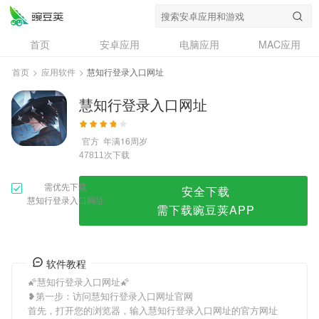
慧知行登录入口网址
首页
安卓应用
电脑应用
MAC应用
资讯
专题
设计奖
创意应用
首页
>
应用软件
>
慧知行登录入口网址
问答
慧知行登录入口网址
官方
年满16周岁
次下载
47811
需优先下载
安全下载
慧知行登录入口网址
需下载豌豆荚APP
软件教程
🌠慧知行登录入口网址🌠
❥第一步：访问慧知行登录入口网址官网
首先，打开您的浏览器，输入慧知行登录入口网址的官方网址